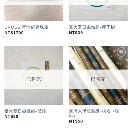
CROSS 新世紀鋼珠筆
臺大夏日磁鐵組-椰子樹
NT$
1700
NT$
39
加入
加入
「願
「願
望輕
望輕
單」
單」
已售完
已售完
臺灣大學包裝紙-校名（咖
臺大夏日磁鐵組-傅鐘
啡）
NT$
39
NT$
50