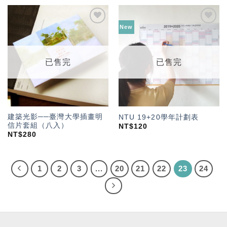
New
加入
加入
「願
「願
望輕
望輕
單」
單」
已售完
已售完
建築光影──臺灣大學插畫明
NTU 19+20學年計劃表
信片套組（八入）
NT$
120
NT$
280
1
2
3
...
20
21
22
23
24