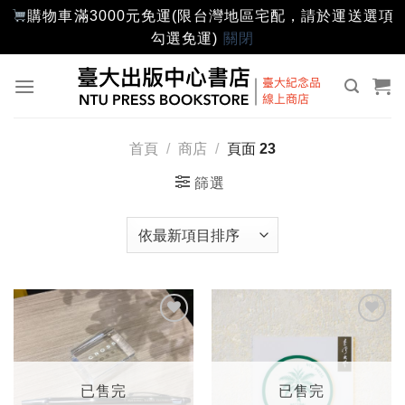
購物車滿3000元免運(限台灣地區宅配，請於運送選項
勾選免運)
關閉
Skip
to
content
首頁
/
商店
/
頁面 23
篩選
加入
加入
「願
「願
望輕
望輕
單」
單」
已售完
已售完