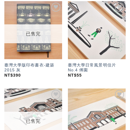
加入
加入
「願
「願
望輕
望輕
單」
單」
已售完
臺灣大學版印布書衣-建築
臺灣大學日常風景明信片
2015 灰
No.4 傅園
NT$
390
NT$
55
加入
加入
「願
「願
望輕
望輕
單」
單」
已售完