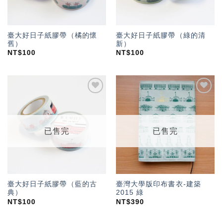
臺大好日子紙膠帶（橘的懷
臺大好日子紙膠帶（綠的清
舊）
新）
NT$
100
NT$
100
加入
加入
「願
「願
望輕
望輕
單」
單」
已售完
已售完
臺大好日子紙膠帶（藍的古
臺灣大學版印布書衣-建築
典）
2015 綠
NT$
100
NT$
390