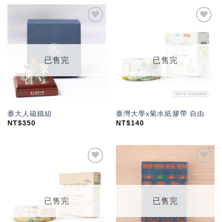
加入
加入
「願
「願
望輕
望輕
單」
單」
已售完
已售完
臺大人磁鐵組
臺灣大學x菊水紙膠帶 自由
NT$
350
NT$
140
加入
加入
「願
「願
望輕
望輕
單」
單」
已售完
已售完