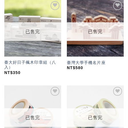
加入
加入
「願
「願
望輕
望輕
單」
單」
已售完
已售完
臺大好日子楓木印章組（八
臺灣大學手機名片座
入）
NT$
580
NT$
350
加入
加入
「願
「願
望輕
望輕
單」
單」
已售完
已售完