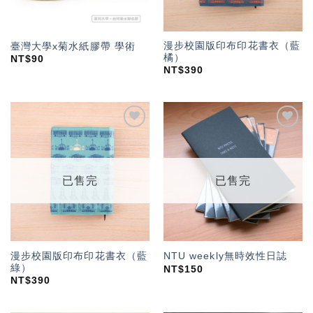
漫步校園版印布印花書衣（藍
臺灣大學x菊水紙膠帶 學術
橘）
NT$
90
NT$
390
加入
加入
「願
「願
望輕
望輕
單」
單」
已售完
已售完
漫步校園版印布印花書衣（藍
NTU weekly無時效性日誌
綠）
NT$
150
NT$
390