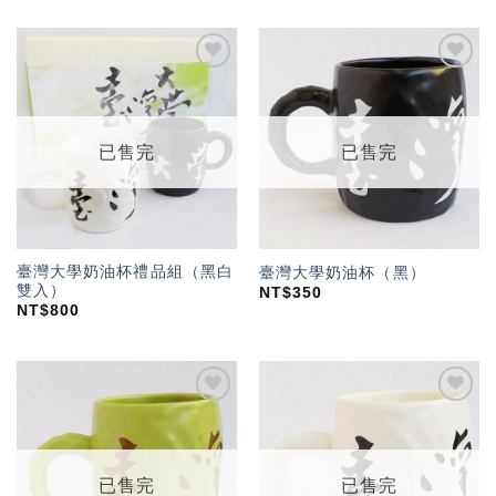
加入
加入
「願
「願
望輕
望輕
單」
單」
已售完
已售完
臺灣大學奶油杯禮品組（黑白
臺灣大學奶油杯（黑）
雙入）
NT$
350
NT$
800
加入
加入
「願
「願
望輕
望輕
單」
單」
已售完
已售完