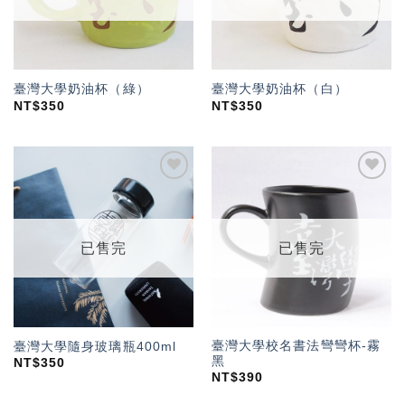
臺灣大學奶油杯（綠）
臺灣大學奶油杯（白）
NT$
350
NT$
350
加入
加入
「願
「願
望輕
望輕
單」
單」
已售完
已售完
臺灣大學校名書法彎彎杯-霧
臺灣大學隨身玻璃瓶400ml
黑
NT$
350
NT$
390