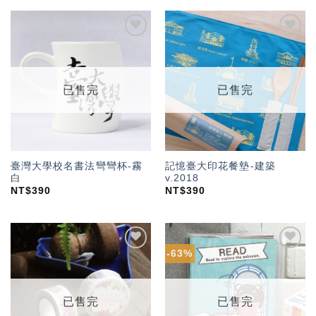
加入
加入
「願
「願
望輕
望輕
單」
單」
已售完
已售完
臺灣大學校名書法彎彎杯-霧
記憶臺大印花餐墊-建築
白
v.2018
NT$
390
NT$
390
-63%
加入
加入
「願
「願
望輕
望輕
單」
單」
已售完
已售完