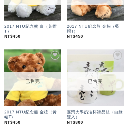
2017 NTU紀念熊 白（黃帽
2017 NTU紀念熊 金棕（藍
T）
帽T)
NT$
450
NT$
450
加入
加入
「願
「願
望輕
望輕
單」
單」
已售完
已售完
2017 NTU紀念熊 金棕（黃
臺灣大學奶油杯禮品組（白綠
帽T)
雙入）
NT$
450
NT$
800