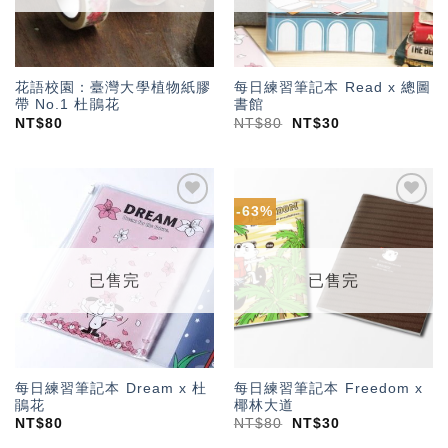
花語校園：臺灣大學植物紙膠
每日練習筆記本 Read x 總圖
帶 No.1 杜鵑花
書館
NT$
80
NT$
80
NT$
30
-63%
加入
加入
「願
「願
望輕
望輕
單」
單」
已售完
已售完
每日練習筆記本 Dream x 杜
每日練習筆記本 Freedom x
鵑花
椰林大道
NT$
80
NT$
80
NT$
30