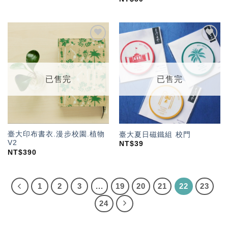
加入
加入
「願
「願
望輕
望輕
單」
單」
已售完
已售完
臺大印布書衣.漫步校園.植物
臺大夏日磁鐵組 校門
V2
NT$
39
NT$
390
1
2
3
...
19
20
21
22
23
24