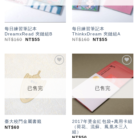
每日練習筆記本
每日練習筆記本
DreamxRead 夾鏈組B
ThinkxDream 夾鏈組A
NT$
160
NT$
55
NT$
160
NT$
55
加入
加入
「願
「願
望輕
望輕
單」
單」
已售完
已售完
2017年燙金紅包袋+萬用卡組
臺大校門金屬書籤
（荷花、流蘇、鳳凰木三入
NT$
60
組）
NT$
50