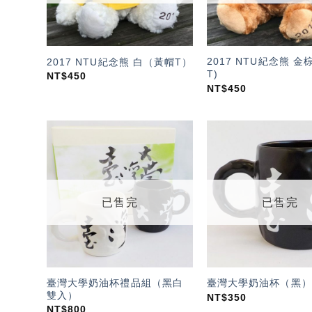
2017 NTU紀念熊 
2017 NTU紀念熊 白（黃帽T）
T)
NT$
450
NT$
450
加入
「願
望輕
單」
已售完
已售完
臺灣大學奶油杯禮品組（黑白
臺灣大學奶油杯（黑）
雙入）
NT$
350
NT$
800