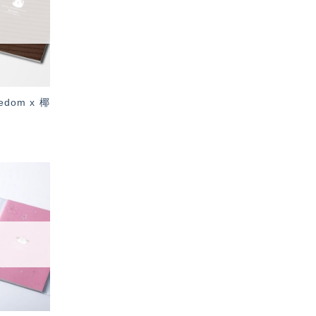
單」
dom x 椰
加入
「願
望輕
單」