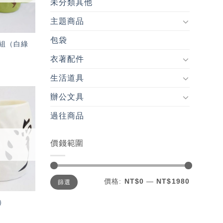
未分類其他
主題商品
包袋
組（白綠
衣著配件
生活道具
辦公文具
加入
過往商品
「願
望輕
單」
價錢範圍
最
最
價格:
NT$0
—
NT$1980
篩選
低
高
價
價
格
格
）