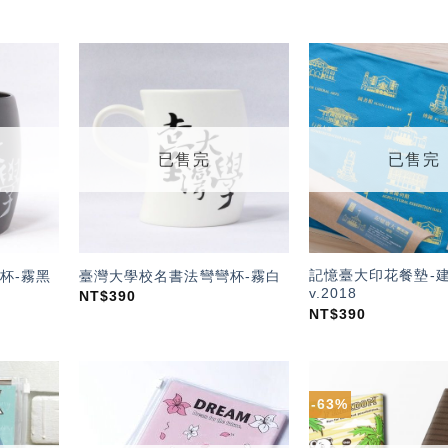
加入
加入
「願
「願
望輕
望輕
單」
單」
已售完
已售完
記憶臺大印花餐墊-
杯-霧黑
臺灣大學校名書法彎彎杯-霧白
v.2018
NT$
390
NT$
390
-63%
加入
加入
「願
「願
望輕
望輕