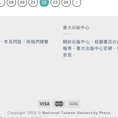
...
19
20
21
22
23
24
臺大出版中心
・
常見問題
・
與我們聯繫
關於出版中心
・
校園書店介
報導
・
臺大出版中心官網
・
首頁
・
Copyright 2026 ©
National Taiwan University Press