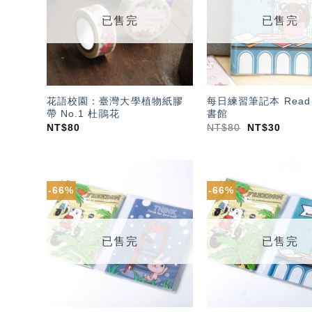
單」
已售完
已售完
花語校園：臺灣大學植物紙膠
每日練習筆記本 Read 
帶 No.1 杜鵑花
書館
NT$
80
NT$
80
NT$
30
-66%
-66%
加入
「願
望輕
單」
已售完
已售完