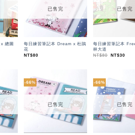
單」
單」
已售完
已售完
x 總圖
每日練習筆記本 Dream x 杜鵑
每日練習筆記本 Free
花
林大道
NT$
80
NT$
80
NT$
30
-66%
-66%
加入
加入
「願
「願
望輕
望輕
單」
單」
已售完
已售完