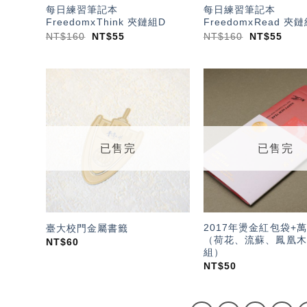
每日練習筆記本
每日練習筆記本
FreedomxThink 夾鏈組D
FreedomxRead 夾
NT$
160
NT$
55
NT$
160
NT$
55
加入
「願
望輕
單」
已售完
已售完
2017年燙金紅包袋+
臺大校門金屬書籤
（荷花、流蘇、鳳凰木
NT$
60
組）
NT$
50