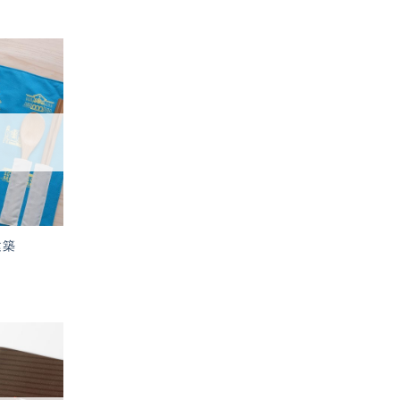
加入
「願
望輕
單」
建築
加入
「願
望輕