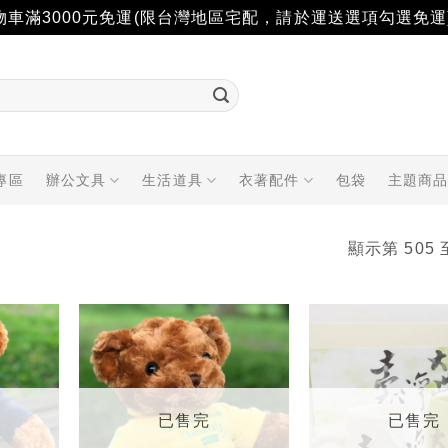
物車滿3000元免運(限台灣地區宅配，請於運送選項勾選免運
專區
辦公文具
生活道具
衣著配件
包袋
主題商
顯示第 505 
加入
加入
「願
「願
望輕
望輕
單」
單」
已售完
已售完