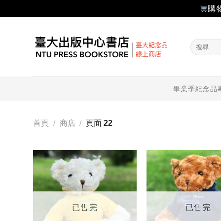
購
Skip
to
搜
content
尋
關
鍵
字:
畢業季紀念品
首頁
/
商店
/
頁面 22
加入
「願
望輕
單」
已售完
已售完