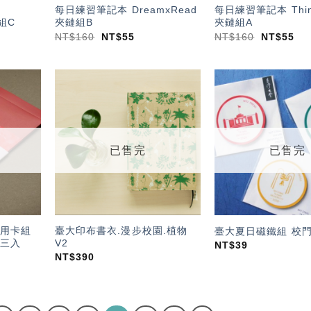
每日練習筆記本 DreamxRead
每日練習筆記本 Thin
鏈組C
夾鏈組B
夾鏈組A
NT$
160
NT$
55
NT$
160
NT$
55
加入
加入
「願
「願
望輕
望輕
單」
單」
已售完
已售完
萬用卡組
臺大印布書衣.漫步校園.植物
臺大夏日磁鐵組 校
三入
V2
NT$
39
NT$
390