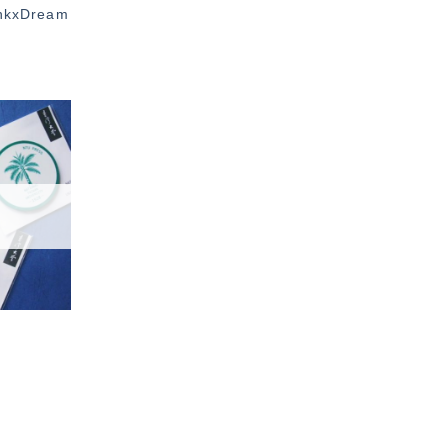
kxDream
加入
「願
望輕
單」
門