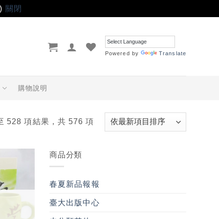
)
關閉
Powered by
Translate
品
購物說明
至 528 項結果，共 576 項
商品分類
加入
「願
春夏新品報報
望輕
單」
臺大出版中心