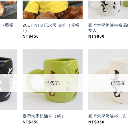
金棕（藍帽
2017 NTU紀念熊 金棕（黃帽
臺灣大學奶油杯禮品
T)
雙入）
NT$
450
NT$
800
加入
加入
「願
「願
望輕
望輕
單」
單」
已售完
已售完
臺灣大學奶油杯（綠）
臺灣大學奶油杯（白
NT$
350
NT$
350