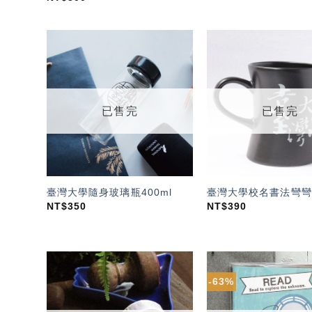
加入
「願
望輕
單」
已售完
已售完
臺灣大學隨身玻璃瓶400ml
臺灣大學校名書法彎彎
NT$
350
NT$
390
-63%
加入
「願
望輕