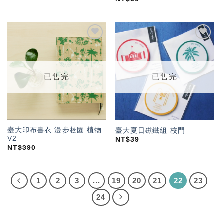
加入
加入
「願
「願
望輕
望輕
單」
單」
已售完
已售完
臺大印布書衣.漫步校園.植物
臺大夏日磁鐵組 校門
V2
NT$
39
NT$
390
1
2
3
...
19
20
21
22
23
24