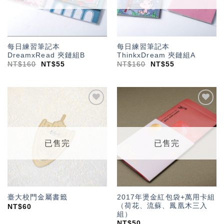
每日練習筆記本
每日練習筆記本
DreamxRead 夾鏈組B
ThinkxDream 夾鏈組A
NT$
160
NT$
55
NT$
160
NT$
55
加入
加入
「願
「願
望輕
望輕
單」
單」
已售完
已售完
2017年燙金紅包袋+萬用卡組
臺大校門金屬書籤
（荷花、流蘇、鳳凰木三入
NT$
60
組）
NT$
50