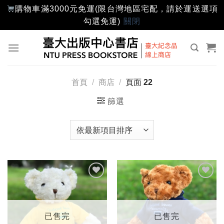
購物車滿3000元免運(限台灣地區宅配，請於運送選項
勾選免運)
關閉
Skip
to
content
首頁
/
商店
/
頁面 22
篩選
加入
加入
「願
「願
望輕
望輕
單」
單」
已售完
已售完