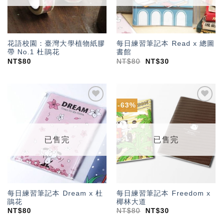
花語校園：臺灣大學植物紙膠
每日練習筆記本 Read x 總圖
帶 No.1 杜鵑花
書館
NT$
80
NT$
80
NT$
30
-63%
加入
加入
「願
「願
望輕
望輕
單」
單」
已售完
已售完
每日練習筆記本 Dream x 杜
每日練習筆記本 Freedom x
鵑花
椰林大道
NT$
80
NT$
80
NT$
30