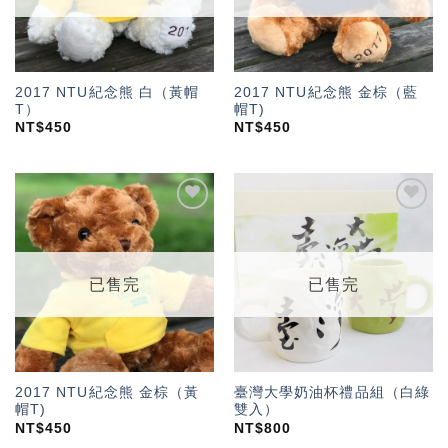
2017 NTU紀念熊 白（黃帽
2017 NTU紀念熊 金棕（藍
T）
帽T)
NT$
450
NT$
450
加入
加入
「願
「願
望輕
望輕
單」
單」
已售完
已售完
2017 NTU紀念熊 金棕（黃
臺灣大學奶油杯禮品組（白綠
帽T)
雙入）
NT$
450
NT$
800