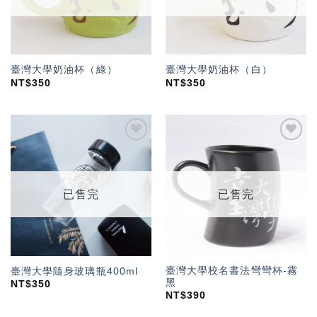
臺灣大學奶油杯（綠）
臺灣大學奶油杯（白）
NT$
350
NT$
350
加入
加入
「願
「願
望輕
望輕
單」
單」
已售完
已售完
臺灣大學校名書法彎彎杯-霧
臺灣大學隨身玻璃瓶400ml
黑
NT$
350
NT$
390