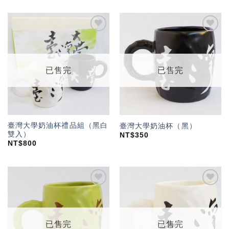
加入
加入
「願
「願
望輕
望輕
單」
單」
已售完
已售完
臺灣大學奶油杯禮品組（黑白
臺灣大學奶油杯（黑）
雙入）
NT$
350
NT$
800
加入
加入
「願
「願
望輕
望輕
單」
單」
已售完
已售完