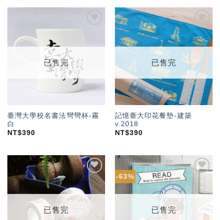
加入
加入
「願
「願
望輕
望輕
單」
單」
已售完
已售完
臺灣大學校名書法彎彎杯-霧
記憶臺大印花餐墊-建築
白
v.2018
NT$
390
NT$
390
-63%
加入
加入
「願
「願
望輕
望輕
單」
單」
已售完
已售完