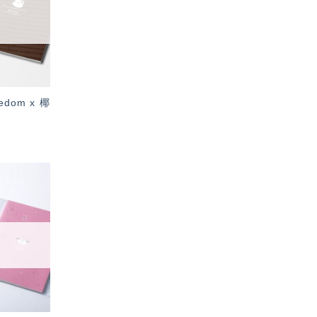
單」
dom x 椰
加入
「願
望輕
單」