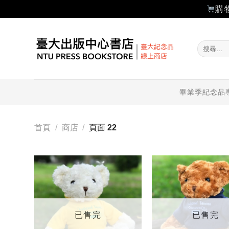
購
Skip
to
搜
content
尋
關
鍵
字:
畢業季紀念品
首頁
/
商店
/
頁面 22
加入
「願
望輕
單」
已售完
已售完