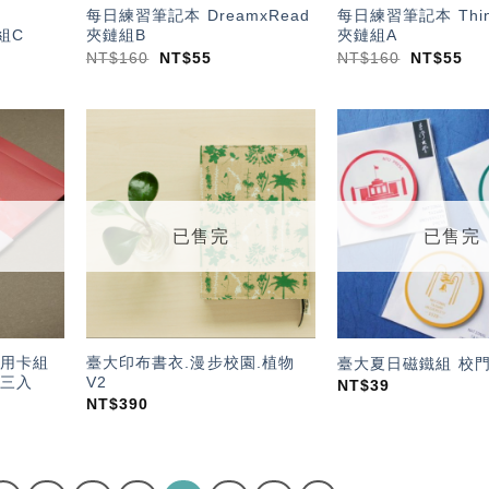
每日練習筆記本 DreamxRead
每日練習筆記本 Thin
鏈組C
夾鏈組B
夾鏈組A
NT$
160
NT$
55
NT$
160
NT$
55
加入
加入
「願
「願
望輕
望輕
單」
單」
已售完
已售完
萬用卡組
臺大印布書衣.漫步校園.植物
臺大夏日磁鐵組 校
三入
V2
NT$
39
NT$
390