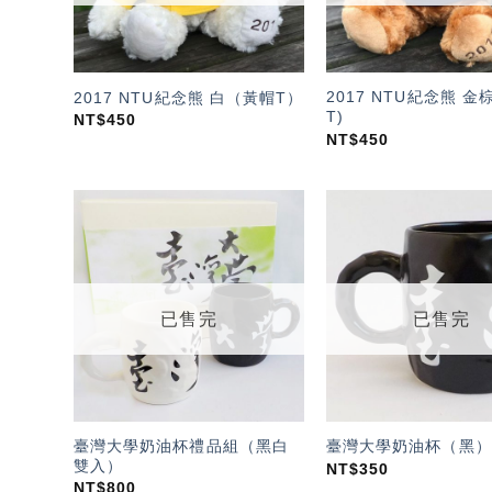
2017 NTU紀念熊 
2017 NTU紀念熊 白（黃帽T）
T)
NT$
450
NT$
450
加入
「願
望輕
單」
已售完
已售完
臺灣大學奶油杯禮品組（黑白
臺灣大學奶油杯（黑）
雙入）
NT$
350
NT$
800