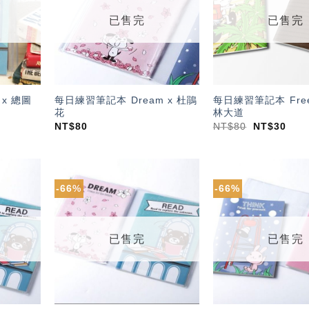
單」
單」
已售完
已售完
x 總圖
每日練習筆記本 Dream x 杜鵑
每日練習筆記本 Free
花
林大道
NT$
80
NT$
80
NT$
30
-66%
-66%
加入
加入
「願
「願
望輕
望輕
單」
單」
已售完
已售完