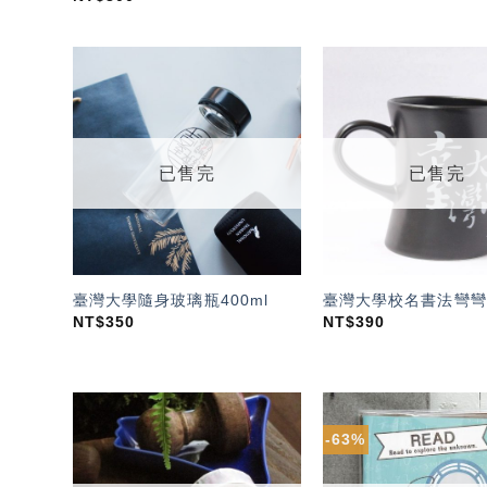
加入
「願
望輕
單」
已售完
已售完
臺灣大學隨身玻璃瓶400ml
臺灣大學校名書法彎彎
NT$
350
NT$
390
-63%
加入
「願
望輕