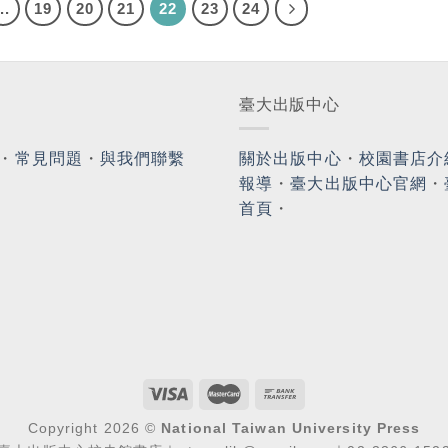
...
19
20
21
22
23
24
臺大出版中心
・
常見問題
・
與我們聯繫
關於出版中心
・
校園書店介
報導
・
臺大出版中心官網
・
首頁
・
Copyright 2026 ©
National Taiwan University Press