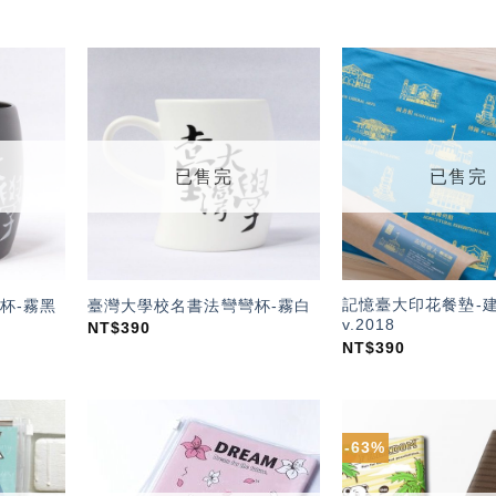
加入
加入
「願
「願
望輕
望輕
單」
單」
已售完
已售完
記憶臺大印花餐墊-
杯-霧黑
臺灣大學校名書法彎彎杯-霧白
v.2018
NT$
390
NT$
390
-63%
加入
加入
「願
「願
望輕
望輕