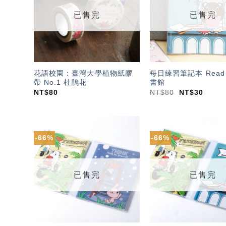
單」
已售完
已售完
花語校園：臺灣大學植物紙膠
每日練習筆記本 Read 
帶 No.1 杜鵑花
書館
NT$
80
NT$
80
NT$
30
-66%
-66%
加入
「願
望輕
單」
已售完
已售完