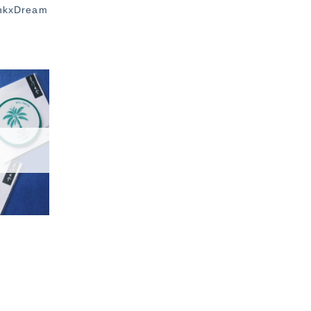
kxDream
加入
「願
望輕
單」
門