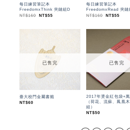
每日練習筆記本
每日練習筆記本
FreedomxThink 夾鏈組D
FreedomxRead 夾
NT$
160
NT$
55
NT$
160
NT$
55
加入
「願
望輕
單」
已售完
已售完
2017年燙金紅包袋+
臺大校門金屬書籤
（荷花、流蘇、鳳凰木
NT$
60
組）
NT$
50