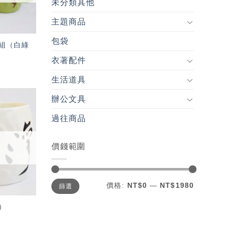
未分類其他
主題商品
包袋
組（白綠
衣著配件
生活道具
辦公文具
加入
過往商品
「願
望輕
單」
價錢範圍
最
最
價格:
NT$0
—
NT$1980
篩選
低
高
價
價
格
格
）