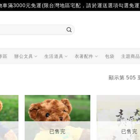
物車滿3000元免運(限台灣地區宅配，請於運送選項勾選免運
專區
辦公文具
生活道具
衣著配件
包袋
主題商
顯示第 505 
加入
加入
「願
「願
望輕
望輕
單」
單」
已售完
已售完