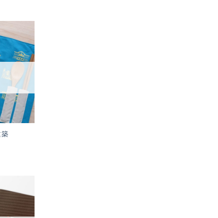
加入
「願
望輕
單」
建築
加入
「願
望輕