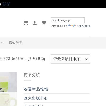
)
關閉
Powered by
Translate
品
購物說明
至 528 項結果，共 576 項
商品分類
加入
「願
春夏新品報報
望輕
單」
臺大出版中心