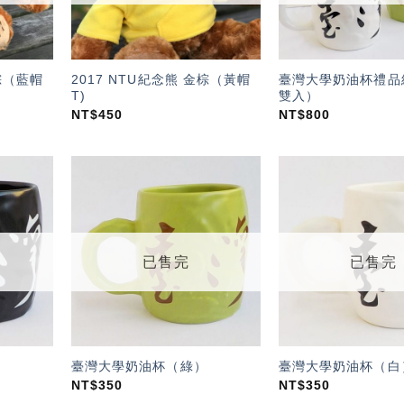
金棕（藍帽
2017 NTU紀念熊 金棕（黃帽
臺灣大學奶油杯禮品
T)
雙入）
NT$
450
NT$
800
加入
加入
「願
「願
望輕
望輕
單」
單」
已售完
已售完
臺灣大學奶油杯（綠）
臺灣大學奶油杯（白
NT$
350
NT$
350