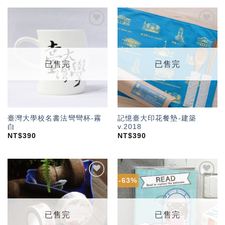
加入
加入
「願
「願
望輕
望輕
單」
單」
已售完
已售完
臺灣大學校名書法彎彎杯-霧
記憶臺大印花餐墊-建築
白
v.2018
NT$
390
NT$
390
-63%
加入
加入
「願
「願
望輕
望輕
單」
單」
已售完
已售完