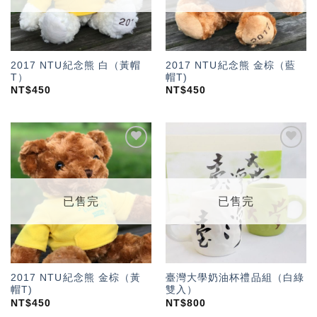
2017 NTU紀念熊 白（黃帽
2017 NTU紀念熊 金棕（藍
T）
帽T)
NT$
450
NT$
450
加入
加入
「願
「願
望輕
望輕
單」
單」
已售完
已售完
2017 NTU紀念熊 金棕（黃
臺灣大學奶油杯禮品組（白綠
帽T)
雙入）
NT$
450
NT$
800