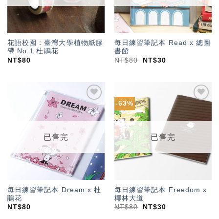
花語校園：臺灣大學植物紙膠
每日練習筆記本 Read x 總圖
帶 No.1 杜鵑花
書館
NT$
80
NT$
80
NT$
30
-63%
加入
加入
「願
「願
望輕
望輕
單」
單」
已售完
已售完
每日練習筆記本 Dream x 杜
每日練習筆記本 Freedom x
鵑花
椰林大道
NT$
80
NT$
80
NT$
30