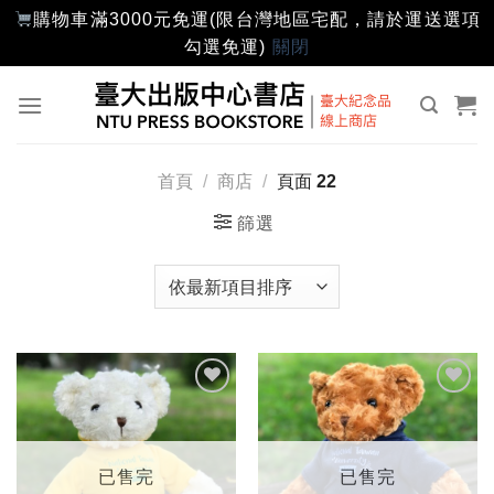
購物車滿3000元免運(限台灣地區宅配，請於運送選項
勾選免運)
關閉
Skip
to
content
首頁
/
商店
/
頁面 22
篩選
加入
加入
「願
「願
望輕
望輕
單」
單」
已售完
已售完