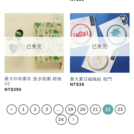
加入
加入
「願
「願
望輕
望輕
單」
單」
已售完
已售完
臺大印布書衣.漫步校園.植物
臺大夏日磁鐵組 校門
V2
NT$
39
NT$
390
1
2
3
...
19
20
21
22
23
24