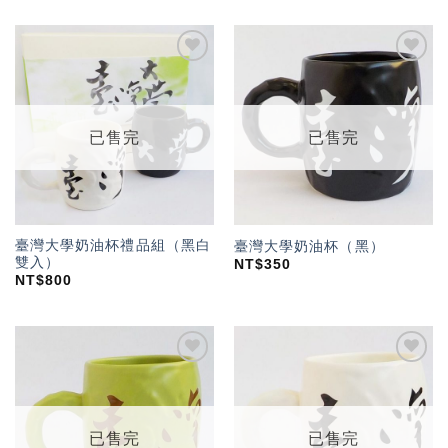
加入
加入
「願
「願
望輕
望輕
單」
單」
已售完
已售完
臺灣大學奶油杯禮品組（黑白
臺灣大學奶油杯（黑）
雙入）
NT$
350
NT$
800
加入
加入
「願
「願
望輕
望輕
單」
單」
已售完
已售完