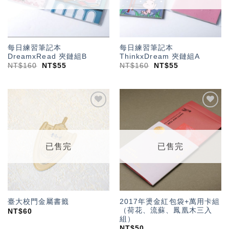
每日練習筆記本
每日練習筆記本
DreamxRead 夾鏈組B
ThinkxDream 夾鏈組A
NT$
160
NT$
55
NT$
160
NT$
55
加入
加入
「願
「願
望輕
望輕
單」
單」
已售完
已售完
2017年燙金紅包袋+萬用卡組
臺大校門金屬書籤
（荷花、流蘇、鳳凰木三入
NT$
60
組）
NT$
50