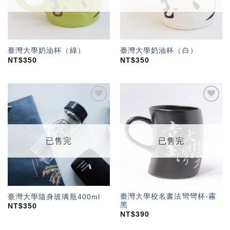
臺灣大學奶油杯（綠）
臺灣大學奶油杯（白）
NT$
350
NT$
350
加入
加入
「願
「願
望輕
望輕
單」
單」
已售完
已售完
臺灣大學校名書法彎彎杯-霧
臺灣大學隨身玻璃瓶400ml
黑
NT$
350
NT$
390