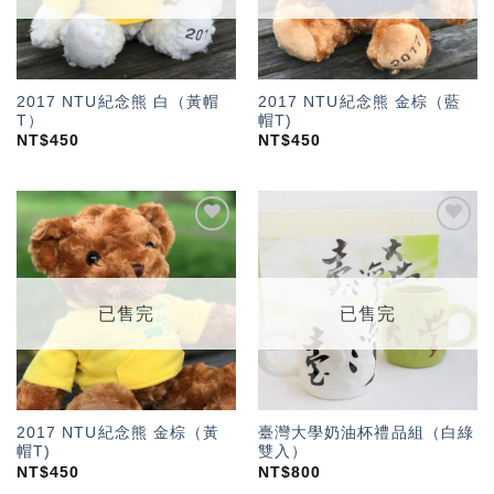
2017 NTU紀念熊 白（黃帽
2017 NTU紀念熊 金棕（藍
T）
帽T)
NT$
450
NT$
450
加入
加入
「願
「願
望輕
望輕
單」
單」
已售完
已售完
2017 NTU紀念熊 金棕（黃
臺灣大學奶油杯禮品組（白綠
帽T)
雙入）
NT$
450
NT$
800