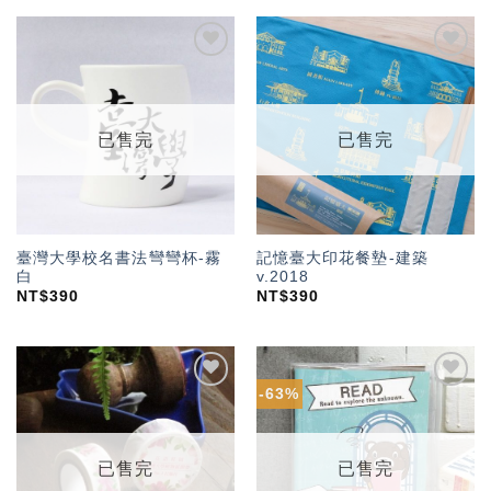
加入
加入
「願
「願
望輕
望輕
單」
單」
已售完
已售完
臺灣大學校名書法彎彎杯-霧
記憶臺大印花餐墊-建築
白
v.2018
NT$
390
NT$
390
-63%
加入
加入
「願
「願
望輕
望輕
單」
單」
已售完
已售完