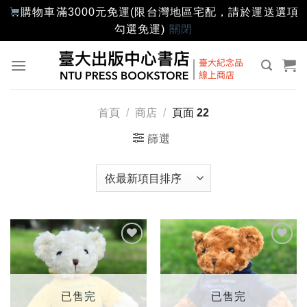
購物車滿3000元免運(限台灣地區宅配，請於運送選項
勾選免運)
關閉
Skip
to
content
首頁
/
商店
/
頁面 22
篩選
加入
加入
「願
「願
望輕
望輕
單」
單」
已售完
已售完