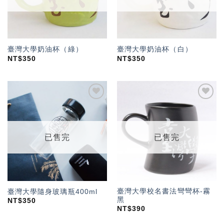
臺灣大學奶油杯（綠）
臺灣大學奶油杯（白）
NT$
350
NT$
350
加入
加入
「願
「願
望輕
望輕
單」
單」
已售完
已售完
臺灣大學校名書法彎彎杯-霧
臺灣大學隨身玻璃瓶400ml
黑
NT$
350
NT$
390