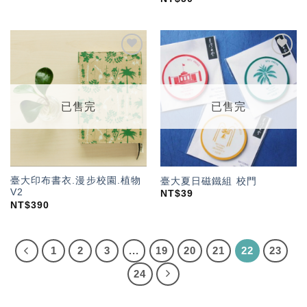
加入
加入
「願
「願
望輕
望輕
單」
單」
已售完
已售完
臺大印布書衣.漫步校園.植物
臺大夏日磁鐵組 校門
V2
NT$
39
NT$
390
1
2
3
...
19
20
21
22
23
24