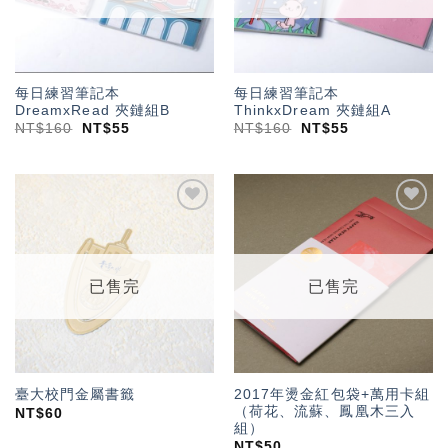
每日練習筆記本
每日練習筆記本
DreamxRead 夾鏈組B
ThinkxDream 夾鏈組A
NT$
160
NT$
55
NT$
160
NT$
55
加入
加入
「願
「願
望輕
望輕
單」
單」
已售完
已售完
2017年燙金紅包袋+萬用卡組
臺大校門金屬書籤
（荷花、流蘇、鳳凰木三入
NT$
60
組）
NT$
50