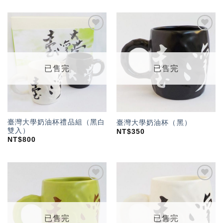
加入
加入
「願
「願
望輕
望輕
單」
單」
已售完
已售完
臺灣大學奶油杯禮品組（黑白
臺灣大學奶油杯（黑）
雙入）
NT$
350
NT$
800
加入
加入
「願
「願
望輕
望輕
單」
單」
已售完
已售完