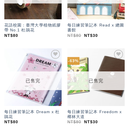
花語校園：臺灣大學植物紙膠
每日練習筆記本 Read x 總圖
帶 No.1 杜鵑花
書館
NT$
80
NT$
80
NT$
30
-63%
加入
加入
「願
「願
望輕
望輕
單」
單」
已售完
已售完
每日練習筆記本 Dream x 杜
每日練習筆記本 Freedom x
鵑花
椰林大道
NT$
80
NT$
80
NT$
30