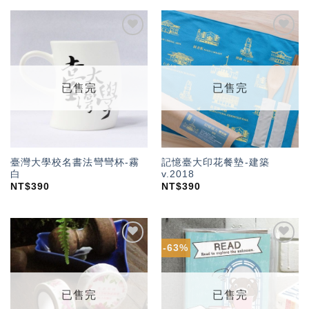
加入
加入
「願
「願
望輕
望輕
單」
單」
已售完
已售完
臺灣大學校名書法彎彎杯-霧
記憶臺大印花餐墊-建築
白
v.2018
NT$
390
NT$
390
-63%
加入
加入
「願
「願
望輕
望輕
單」
單」
已售完
已售完