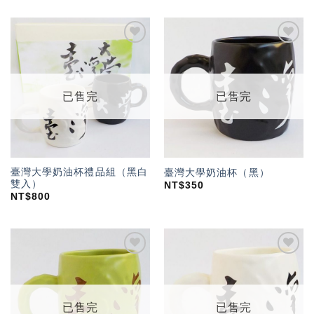
加入
加入
「願
「願
望輕
望輕
單」
單」
已售完
已售完
臺灣大學奶油杯禮品組（黑白
臺灣大學奶油杯（黑）
雙入）
NT$
350
NT$
800
加入
加入
「願
「願
望輕
望輕
單」
單」
已售完
已售完