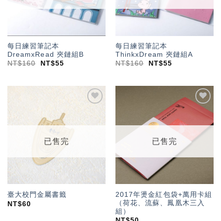
每日練習筆記本
每日練習筆記本
DreamxRead 夾鏈組B
ThinkxDream 夾鏈組A
NT$
160
NT$
55
NT$
160
NT$
55
加入
加入
「願
「願
望輕
望輕
單」
單」
已售完
已售完
2017年燙金紅包袋+萬用卡組
臺大校門金屬書籤
（荷花、流蘇、鳳凰木三入
NT$
60
組）
NT$
50