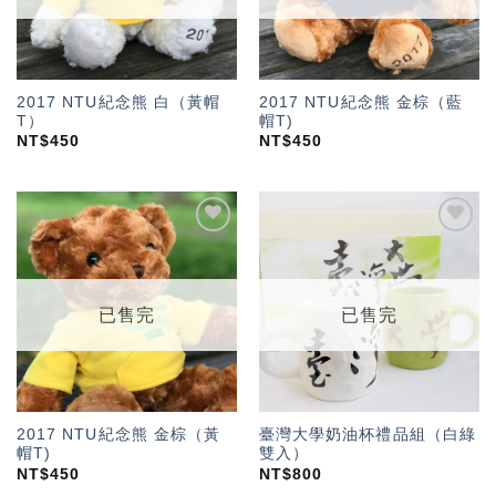
2017 NTU紀念熊 白（黃帽
2017 NTU紀念熊 金棕（藍
T）
帽T)
NT$
450
NT$
450
加入
加入
「願
「願
望輕
望輕
單」
單」
已售完
已售完
2017 NTU紀念熊 金棕（黃
臺灣大學奶油杯禮品組（白綠
帽T)
雙入）
NT$
450
NT$
800