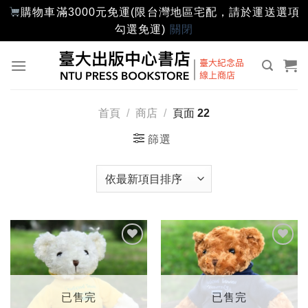
購物車滿3000元免運(限台灣地區宅配，請於運送選項
勾選免運)
關閉
Skip
to
content
首頁
/
商店
/
頁面 22
篩選
加入
加入
「願
「願
望輕
望輕
單」
單」
已售完
已售完