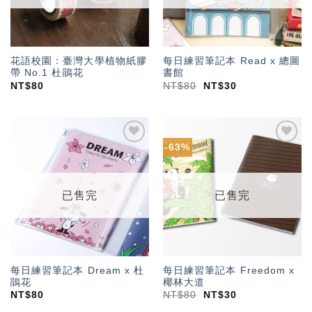
花語校園：臺灣大學植物紙膠
每日練習筆記本 Read x 總圖
帶 No.1 杜鵑花
書館
NT$
80
NT$
80
NT$
30
-63%
加入
加入
「願
「願
望輕
望輕
單」
單」
已售完
已售完
每日練習筆記本 Dream x 杜
每日練習筆記本 Freedom x
鵑花
椰林大道
NT$
80
NT$
80
NT$
30