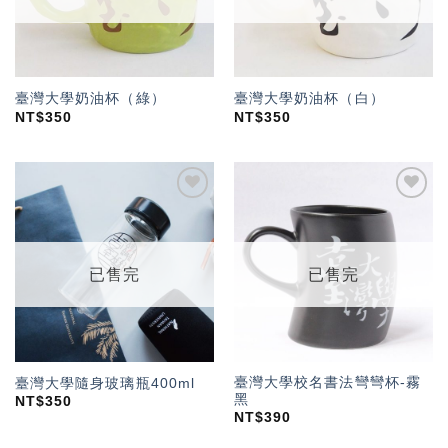
臺灣大學奶油杯（綠）
臺灣大學奶油杯（白）
NT$
350
NT$
350
加入
加入
「願
「願
望輕
望輕
單」
單」
已售完
已售完
臺灣大學校名書法彎彎杯-霧
臺灣大學隨身玻璃瓶400ml
黑
NT$
350
NT$
390