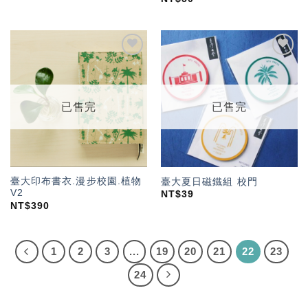
加入
加入
「願
「願
望輕
望輕
單」
單」
已售完
已售完
臺大印布書衣.漫步校園.植物
臺大夏日磁鐵組 校門
V2
NT$
39
NT$
390
1
2
3
...
19
20
21
22
23
24