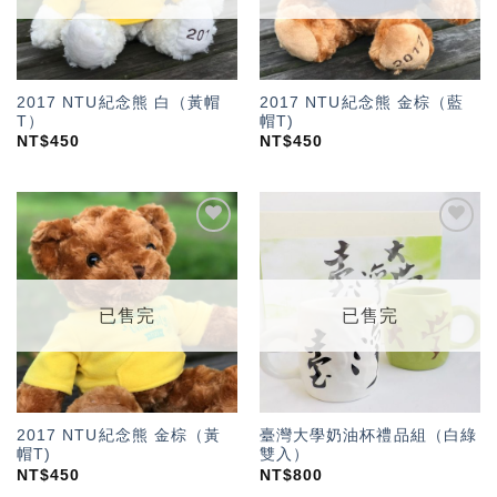
2017 NTU紀念熊 白（黃帽
2017 NTU紀念熊 金棕（藍
T）
帽T)
NT$
450
NT$
450
加入
加入
「願
「願
望輕
望輕
單」
單」
已售完
已售完
2017 NTU紀念熊 金棕（黃
臺灣大學奶油杯禮品組（白綠
帽T)
雙入）
NT$
450
NT$
800