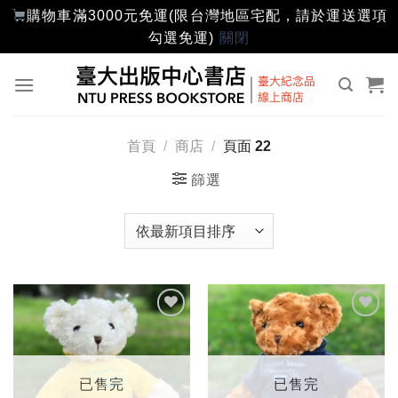
購物車滿3000元免運(限台灣地區宅配，請於運送選項
勾選免運)
關閉
Skip
to
content
首頁
/
商店
/
頁面 22
篩選
加入
加入
「願
「願
望輕
望輕
單」
單」
已售完
已售完