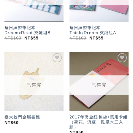
每日練習筆記本
每日練習筆記本
DreamxRead 夾鏈組B
ThinkxDream 夾鏈組A
NT$
160
NT$
55
NT$
160
NT$
55
加入
加入
「願
「願
望輕
望輕
單」
單」
已售完
已售完
2017年燙金紅包袋+萬用卡組
臺大校門金屬書籤
（荷花、流蘇、鳳凰木三入
NT$
60
組）
NT$
50