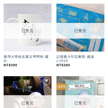
加入
加入
「願
「願
望輕
望輕
單」
單」
已售完
已售完
臺灣大學校名書法彎彎杯-霧
記憶臺大印花餐墊-建築
白
v.2018
NT$
390
NT$
390
-63%
加入
加入
「願
「願
望輕
望輕
單」
單」
已售完
已售完