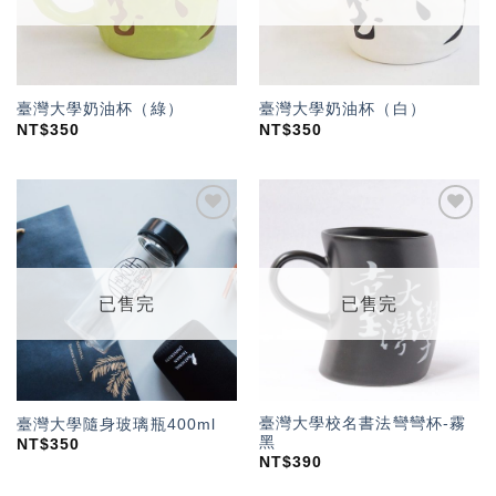
臺灣大學奶油杯（綠）
臺灣大學奶油杯（白）
NT$
350
NT$
350
加入
加入
「願
「願
望輕
望輕
單」
單」
已售完
已售完
臺灣大學校名書法彎彎杯-霧
臺灣大學隨身玻璃瓶400ml
黑
NT$
350
NT$
390