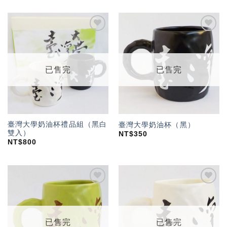
加入
加入
「願
「願
望輕
望輕
單」
單」
已售完
已售完
臺灣大學奶油杯禮品組（黑白
臺灣大學奶油杯（黑）
雙入）
NT$
350
NT$
800
加入
加入
「願
「願
望輕
望輕
單」
單」
已售完
已售完