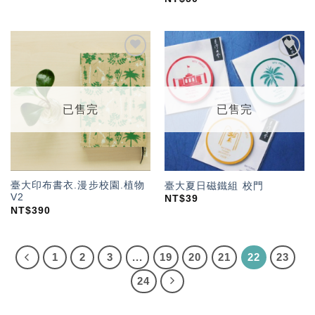
加入
加入
「願
「願
望輕
望輕
單」
單」
已售完
已售完
臺大印布書衣.漫步校園.植物
臺大夏日磁鐵組 校門
V2
NT$
39
NT$
390
1
2
3
...
19
20
21
22
23
24