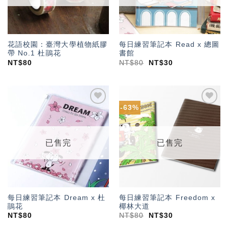
花語校園：臺灣大學植物紙膠
每日練習筆記本 Read x 總圖
帶 No.1 杜鵑花
書館
NT$
80
NT$
80
NT$
30
-63%
加入
加入
「願
「願
望輕
望輕
單」
單」
已售完
已售完
每日練習筆記本 Dream x 杜
每日練習筆記本 Freedom x
鵑花
椰林大道
NT$
80
NT$
80
NT$
30