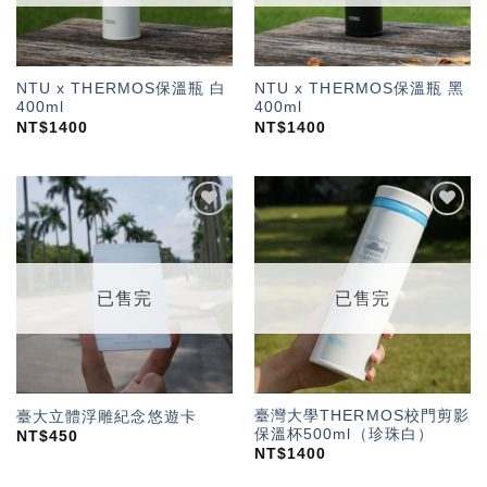
NTU x THERMOS保溫瓶 白
NTU x THERMOS保溫瓶 黑
400ml
400ml
NT$
1400
NT$
1400
加入
加入
「願
「願
望輕
望輕
單」
單」
已售完
已售完
臺灣大學THERMOS校門剪影
臺大立體浮雕紀念悠遊卡
保溫杯500ml（珍珠白）
NT$
450
NT$
1400