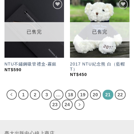
加入
加入
「願
「願
望輕
望輕
單」
單」
已售完
已售完
2017 NTU紀念熊 白（藍帽
NTU不鏽鋼吸管禮盒-霧銀
T）
NT$
590
NT$
450
1
2
3
...
18
19
20
21
22
23
24
臺大出版中心線上商店