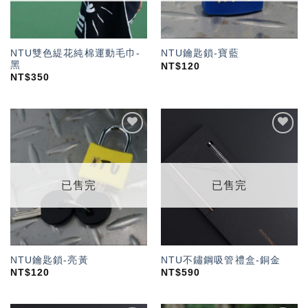
NTU雙色緹花純棉運動毛巾-
NTU鑰匙鎖-寶藍
黑
NT$
120
NT$
350
加入
加入
「願
「願
望輕
望輕
單」
單」
已售完
已售完
NTU鑰匙鎖-亮黃
NTU不鏽鋼吸管禮盒-銅金
NT$
120
NT$
590