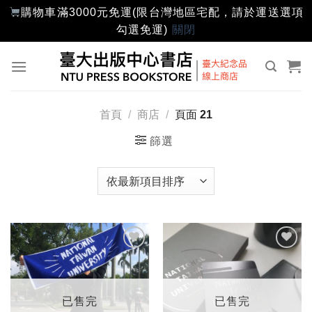
購物車滿3000元免運(限台灣地區宅配，請於運送選項
勾選免運)
關閉
Skip
to
content
首頁
/
商店
/
頁面 21
篩選
加入
加入
「願
「願
望輕
望輕
單」
單」
已售完
已售完