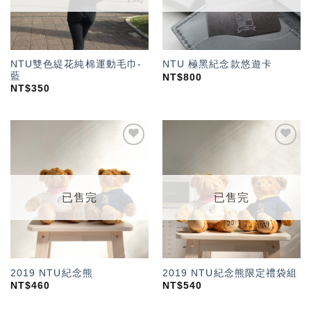
NTU雙色緹花純棉運動毛巾-
NTU 極黑紀念款悠遊卡
藍
NT$
800
NT$
350
加入
加入
「願
「願
望輕
望輕
單」
單」
已售完
已售完
2019 NTU紀念熊
2019 NTU紀念熊限定禮袋組
NT$
460
NT$
540