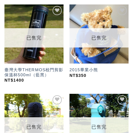
加入
加入
「願
「願
望輕
望輕
單」
單」
已售完
已售完
臺灣大學THERMOS校門剪影
2015畢業小熊
保溫杯500ml（藍黑）
NT$
350
NT$
1400
加入
加入
「願
「願
望輕
望輕
單」
單」
已售完
已售完