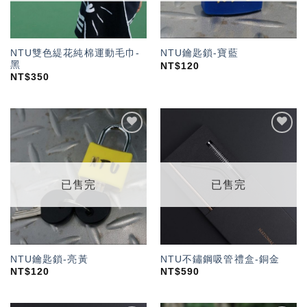
NTU雙色緹花純棉運動毛巾-
NTU鑰匙鎖-寶藍
黑
NT$
120
NT$
350
加入
加入
「願
「願
望輕
望輕
單」
單」
已售完
已售完
NTU鑰匙鎖-亮黃
NTU不鏽鋼吸管禮盒-銅金
NT$
120
NT$
590