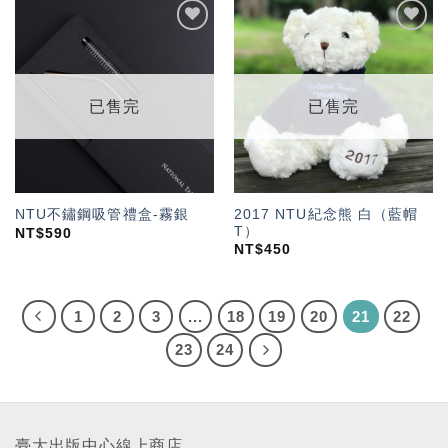
加入
加入
「願
「願
望輕
望輕
單」
單」
已售完
已售完
2017 NTU紀念熊 白（藍帽
NTU不鏽鋼吸管禮盒-霧銀
T）
NT$
590
NT$
450
1
2
3
...
18
19
20
21
22
23
24
臺大出版中心線上商店