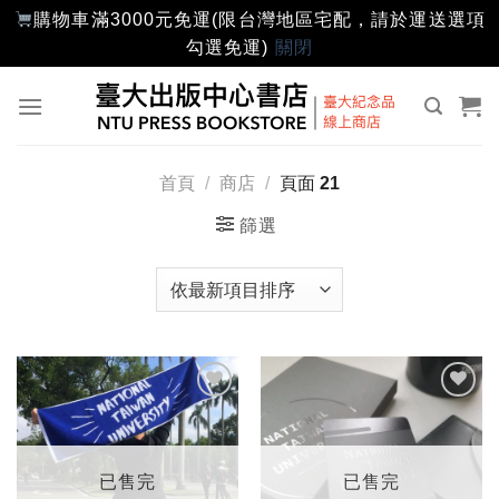
購物車滿3000元免運(限台灣地區宅配，請於運送選項
勾選免運)
關閉
Skip
to
content
首頁
/
商店
/
頁面 21
篩選
加入
加入
「願
「願
望輕
望輕
單」
單」
已售完
已售完