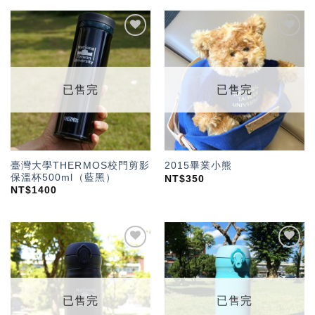
加入
加入
「願
「願
望輕
望輕
單」
單」
已售完
已售完
臺灣大學THERMOS校門剪影
2015畢業小熊
保溫杯500ml（藍黑）
NT$
350
NT$
1400
加入
加入
「願
「願
望輕
望輕
單」
單」
已售完
已售完