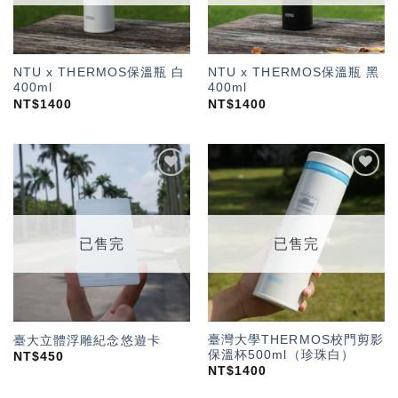
NTU x THERMOS保溫瓶 白
NTU x THERMOS保溫瓶 黑
400ml
400ml
NT$
1400
NT$
1400
加入
加入
「願
「願
望輕
望輕
單」
單」
已售完
已售完
臺灣大學THERMOS校門剪影
臺大立體浮雕紀念悠遊卡
保溫杯500ml（珍珠白）
NT$
450
NT$
1400