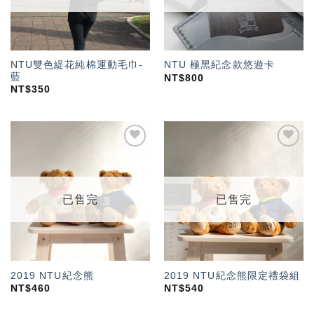
NTU雙色緹花純棉運動毛巾-
NTU 極黑紀念款悠遊卡
藍
NT$
800
NT$
350
加入
加入
「願
「願
望輕
望輕
單」
單」
已售完
已售完
2019 NTU紀念熊
2019 NTU紀念熊限定禮袋組
NT$
460
NT$
540