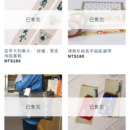
加入
加入
「願
「願
望輕
望輕
單」
單」
已售完
已售完
從帝大到臺大-「校徽」更迭
傅斯年校長手稿紙膠帶
地毯書籤
NT$
180
NT$
180
加入
加入
「願
「願
望輕
望輕
單」
單」
已售完
已售完