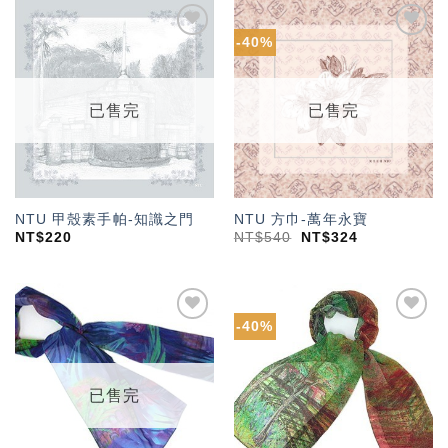
-40%
加入
加入
「願
「願
望輕
望輕
單」
單」
已售完
已售完
NTU 甲殼素手帕-知識之門
NTU 方巾-萬年永寶
NT$
220
NT$
540
NT$
324
-40%
加入
加入
「願
「願
望輕
望輕
單」
單」
已售完