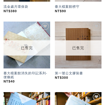
流金歲月環保袋
臺大檔案館榜守
NT$
380
NT$
90
加入
加入
「願
「願
望輕
望輕
單」
單」
已售完
已售完
臺大檔案館消失的印記系列-
第一號公文膠裝書
便條紙
NT$
300
NT$
40
加入
加入