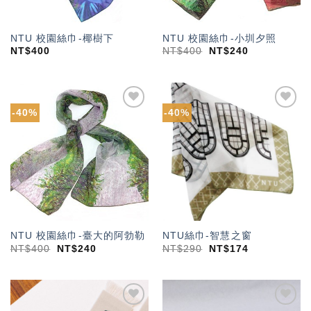
NTU 校園絲巾-椰樹下
NTU 校園絲巾-小圳夕照
NT$
400
NT$
400
NT$
240
-40%
-40%
加入
加入
「願
「願
望輕
望輕
單」
單」
NTU 校園絲巾-臺大的阿勃勒
NTU絲巾-智慧之窗
NT$
400
NT$
240
NT$
290
NT$
174