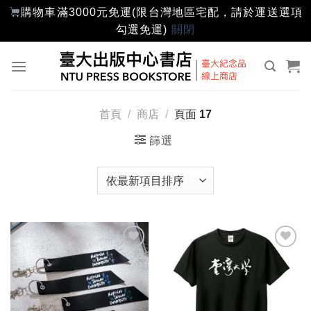
購物車滿3000元免運(限台灣地區宅配，請於運送選項
勾選免運)
關閉
Skip
to
content
首頁
/
商店
/
頁面 17
篩選
加入
加入
「願
「願
望輕
望輕
單」
單」