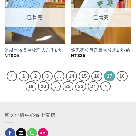
「願
「願
望輕
望輕
單」
單」
已售完
已售完
傅斯年校長治校理念六則L夾
錢思亮校長題臺大校訓L夾-綠
NT$
35
NT$
35
1
2
3
...
14
15
16
17
18
19
20
...
22
23
24
臺大出版中心線上商店