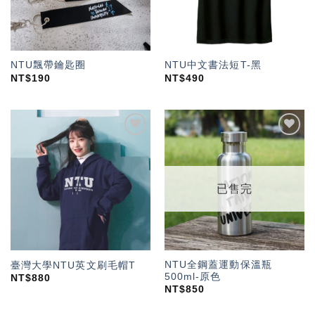
NTU飄帶鑰匙圈
NTU中文書法短T-黑
NT$
190
NT$
490
加入
加入
「願
「願
望輕
望輕
單」
單」
已售完
NTU全鋼蓋運動保溫瓶
臺灣大學NTU英文刷毛帽T
500ml-原色
NT$
880
NT$
850