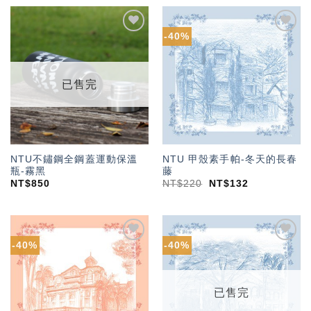
-40%
加入
加入
「願
「願
望輕
望輕
單」
單」
已售完
NTU不鏽鋼全鋼蓋運動保溫
NTU 甲殼素手帕-冬天的長春
瓶-霧黑
藤
NT$
850
NT$
220
NT$
132
-40%
-40%
加入
加入
「願
「願
望輕
望輕
單」
單」
已售完