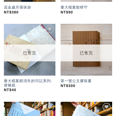
流金歲月環保袋
臺大檔案館榜守
NT$
380
NT$
90
加入
加入
「願
「願
望輕
望輕
單」
單」
已售完
已售完
臺大檔案館消失的印記系列-
第一號公文膠裝書
便條紙
NT$
300
NT$
40
加入
加入