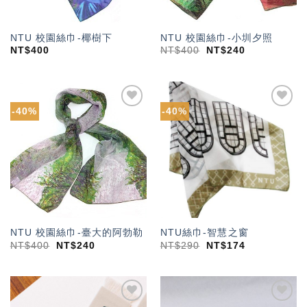
NTU 校園絲巾-椰樹下
NTU 校園絲巾-小圳夕照
NT$
400
NT$
400
NT$
240
-40%
-40%
加入
加入
「願
「願
望輕
望輕
單」
單」
NTU 校園絲巾-臺大的阿勃勒
NTU絲巾-智慧之窗
NT$
400
NT$
240
NT$
290
NT$
174