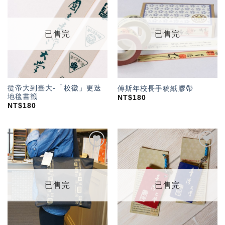
加入
加入
「願
「願
望輕
望輕
單」
單」
已售完
已售完
從帝大到臺大-「校徽」更迭
傅斯年校長手稿紙膠帶
地毯書籤
NT$
180
NT$
180
加入
加入
「願
「願
望輕
望輕
單」
單」
已售完
已售完