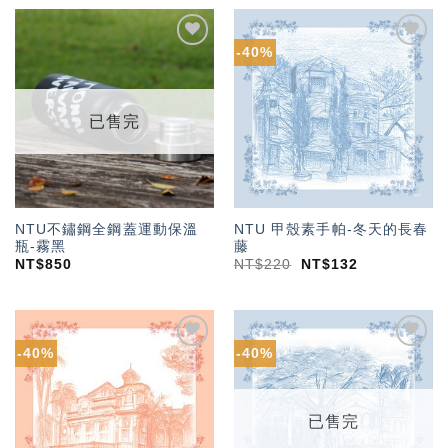
-40%
加入
加入
「願
「願
望輕
望輕
單」
單」
已售完
NTU不鏽鋼全鋼蓋運動保溫
NTU 甲殼素手帕-冬天的長春
瓶-霧黑
藤
NT$
850
NT$
220
NT$
132
-40%
-40%
加入
加入
「願
「願
望輕
望輕
單」
單」
已售完