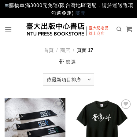
購物車滿3000元免運(限台灣地區宅配，請於運送選項
勾選免運)
關閉
Skip
to
content
首頁
/
商店
/
頁面 17
篩選
加入
加入
「願
「願
望輕
望輕
單」
單」