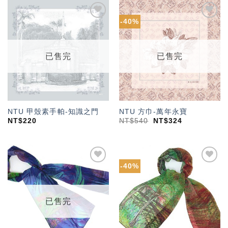
-40%
加入
加入
「願
「願
望輕
望輕
單」
單」
已售完
已售完
NTU 甲殼素手帕-知識之門
NTU 方巾-萬年永寶
NT$
220
NT$
540
NT$
324
-40%
加入
加入
「願
「願
望輕
望輕
單」
單」
已售完