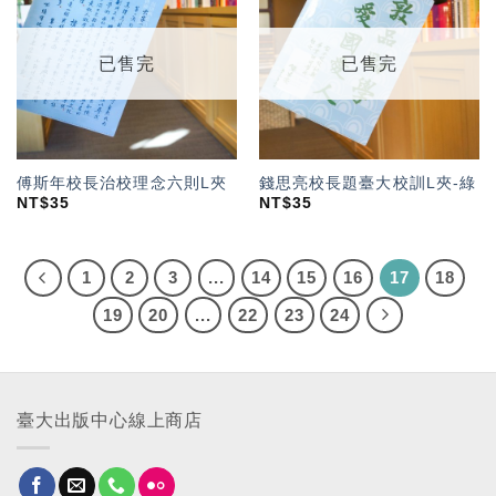
「願
「願
望輕
望輕
單」
單」
已售完
已售完
傅斯年校長治校理念六則L夾
錢思亮校長題臺大校訓L夾-綠
NT$
35
NT$
35
1
2
3
...
14
15
16
17
18
19
20
...
22
23
24
臺大出版中心線上商店