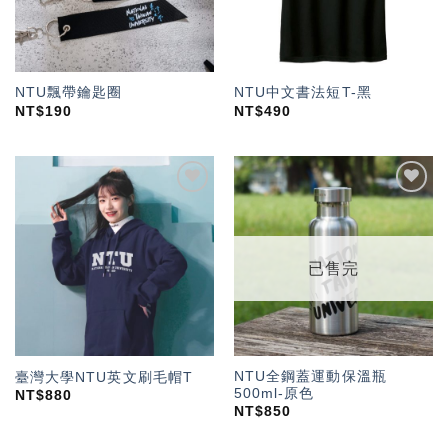
NTU飄帶鑰匙圈
NTU中文書法短T-黑
NT$
190
NT$
490
加入
加入
「願
「願
望輕
望輕
單」
單」
已售完
NTU全鋼蓋運動保溫瓶
臺灣大學NTU英文刷毛帽T
500ml-原色
NT$
880
NT$
850