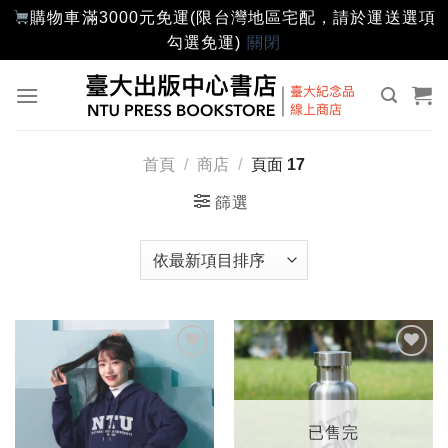
購物車滿3000元免運(限台灣地區宅配，請於運送選項
勾選免運)
關閉
Skip
to
content
首頁
/
商店
/
頁面 17
篩選
加入
加入
「願
「願
望輕
望輕
單」
單」
已售完