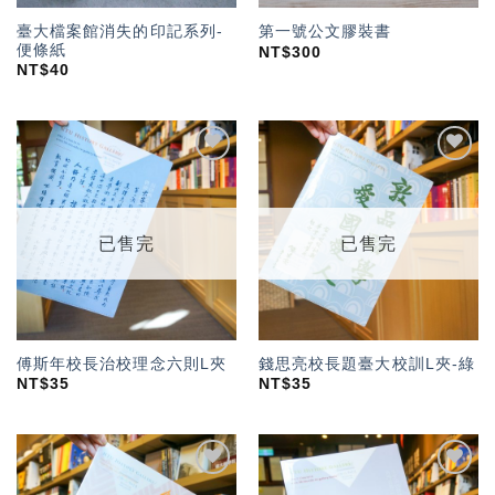
臺大檔案館消失的印記系列-
第一號公文膠裝書
便條紙
NT$
300
NT$
40
加入
加入
「願
「願
望輕
望輕
單」
單」
已售完
已售完
傅斯年校長治校理念六則L夾
錢思亮校長題臺大校訓L夾-綠
NT$
35
NT$
35
加入
加入