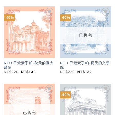
-40%
-40%
加入
加入
「願
「願
望輕
望輕
單」
單」
已售完
NTU 甲殼素手帕-秋天的臺大
NTU 甲殼素手帕-夏天的文學
醫院
院
NT$
220
NT$
132
NT$
220
NT$
132
-40%
加入
加入
「願
「願
望輕
望輕
單」
單」
已售完