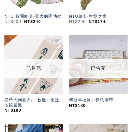
NTU 校園絲巾-臺大的阿勃勒
NTU絲巾-智慧之窗
NT$
400
NT$
240
NT$
290
NT$
174
加入
加入
「願
「願
望輕
望輕
單」
單」
已售完
已售完
從帝大到臺大-「校徽」更迭
傅斯年校長手稿紙膠帶
地毯書籤
NT$
180
NT$
180