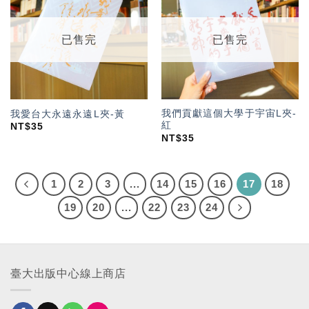
「願
「願
望輕
望輕
單」
單」
已售完
已售完
我們貢獻這個大學于宇宙L夾-
我愛台大永遠永遠L夾-黃
紅
NT$
35
NT$
35
1
2
3
...
14
15
16
17
18
19
20
...
22
23
24
臺大出版中心線上商店