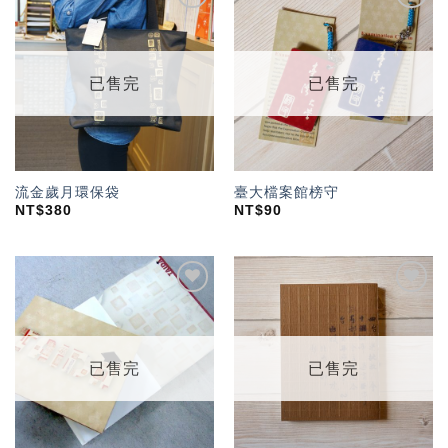
加入
加入
「願
「願
望輕
望輕
單」
單」
已售完
已售完
流金歲月環保袋
臺大檔案館榜守
NT$
380
NT$
90
加入
加入
「願
「願
望輕
望輕
單」
單」
已售完
已售完