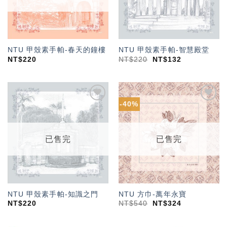
NTU 甲殼素手帕-春天的鐘樓
NTU 甲殼素手帕-智慧殿堂
NT$
220
NT$
220
NT$
132
-40%
加入
加入
「願
「願
望輕
望輕
單」
單」
已售完
已售完
NTU 甲殼素手帕-知識之門
NTU 方巾-萬年永寶
NT$
220
NT$
540
NT$
324