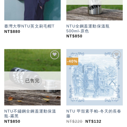
NTU全鋼蓋運動保溫瓶
臺灣大學NTU英文刷毛帽T
500ml-原色
NT$
880
NT$
850
-40%
加入
加入
「願
「願
望輕
望輕
單」
單」
已售完
NTU不鏽鋼全鋼蓋運動保溫
NTU 甲殼素手帕-冬天的長春
瓶-霧黑
藤
NT$
850
NT$
220
NT$
132