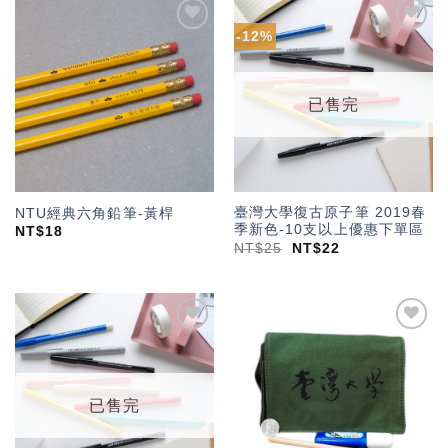
-12%
加入
加入
「願
「願
望輕
望輕
單」
單」
已售完
臺灣大學復古原子筆 2019春
NTU經典六角鉛筆-黃桿
季新色-10支以上優惠下單區
NT$
18
NT$
25
NT$
22
加入
加入
「願
「願
望輕
望輕
單」
單」
已售完