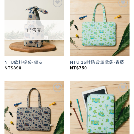
加入
加入
「願
「願
望輕
望輕
單」
單」
已售完
NTU飲料提袋-鉛灰
NTU 15吋防震筆電袋-青藍
NT$
390
NT$
750
加入
加入
「願
「願
望輕
望輕
單」
單」