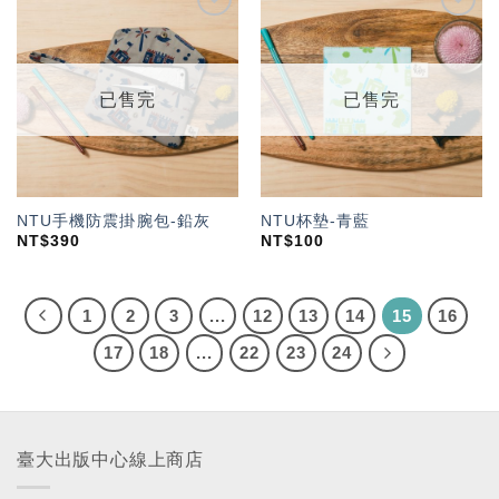
加入
加入
「願
「願
望輕
望輕
單」
單」
已售完
已售完
NTU手機防震掛腕包-鉛灰
NTU杯墊-青藍
NT$
390
NT$
100
1
2
3
...
12
13
14
15
16
17
18
...
22
23
24
臺大出版中心線上商店