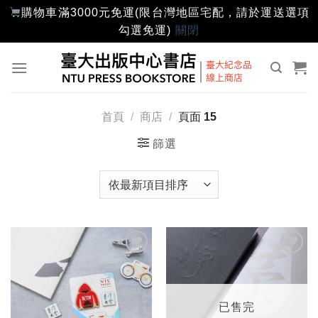
購物車滿3000元免運(限台灣地區宅配，請於運送選項
勾選免運)
關閉
Skip
to
content
首頁
/
商店
/
頁面 15
篩選
加入
加入
「願
「願
望輕
望輕
單」
單」
已售完