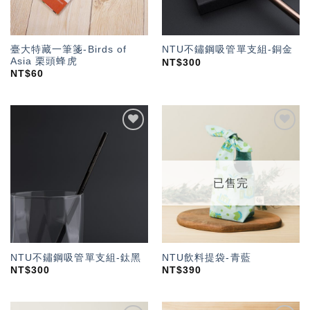
臺大特藏一筆箋-Birds of
NTU不鏽鋼吸管單支組-銅金
Asia 栗頭蜂虎
NT$
300
NT$
60
加入
加入
「願
「願
望輕
望輕
單」
單」
已售完
NTU不鏽鋼吸管單支組-鈦黑
NTU飲料提袋-青藍
NT$
300
NT$
390