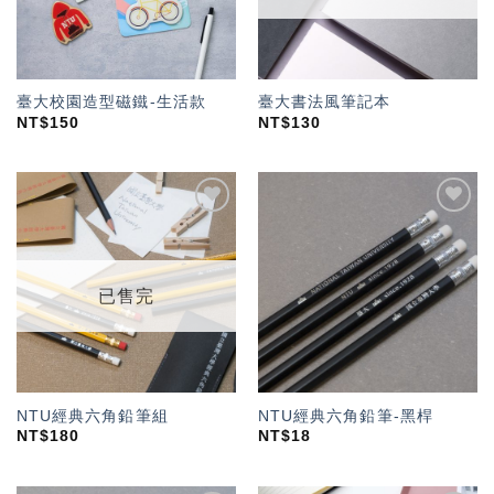
臺大校園造型磁鐵-生活款
臺大書法風筆記本
NT$
150
NT$
130
加入
加入
「願
「願
望輕
望輕
單」
單」
已售完
NTU經典六角鉛筆組
NTU經典六角鉛筆-黑桿
NT$
180
NT$
18