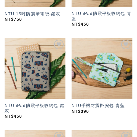
NTU iPad防震平板收納包-青
NTU 15吋防震筆電袋-鉛灰
藍
NT$
750
NT$
450
加入
加入
「願
「願
望輕
望輕
單」
單」
NTU iPad防震平板收納包-鉛
NTU手機防震掛腕包-青藍
灰
NT$
390
NT$
450