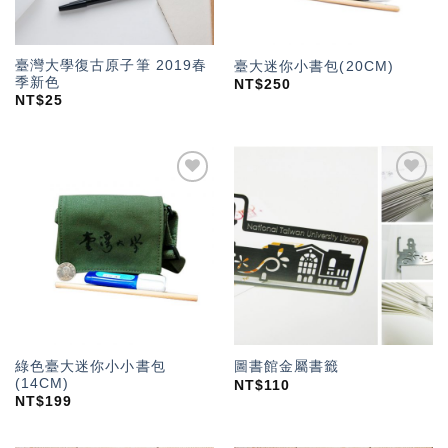
臺灣大學復古原子筆 2019春
臺大迷你小書包(20CM)
季新色
NT$
250
NT$
25
加入
加入
「願
「願
望輕
望輕
單」
單」
綠色臺大迷你小小書包
圖書館金屬書籤
(14CM)
NT$
110
NT$
199