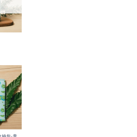
加入
「願
望輕
單」
收納包-青