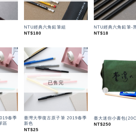
NTU經典六角鉛筆組
NTU經典六角鉛筆-
NT$
180
NT$
18
加入
加入
「願
「願
望輕
望輕
單」
單」
已售完
019春季
臺灣大學復古原子筆 2019春季
臺大迷你小書包(20C
單區
新色
NT$
250
NT$
25