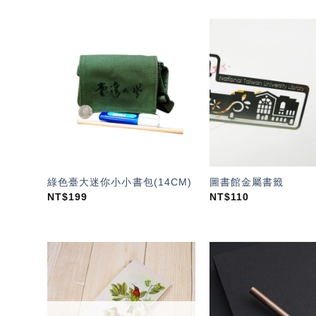
加入
「願
望輕
單」
綠色臺大迷你小小書包(14CM)
圖書館金屬書籤
NT$
199
NT$
110
加入
「願
望輕
單」