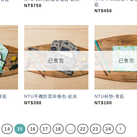
藍
NT$
750
NT$
450
加入
加入
「願
「願
望輕
望輕
單」
單」
已售完
已售完
青藍
NTU手機防震掛腕包-鉛灰
NTU杯墊-青藍
NT$
390
NT$
100
14
15
16
17
18
...
22
23
24