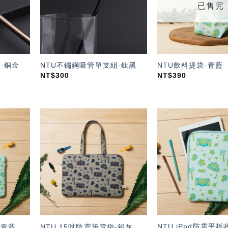
已售完
-銅金
NTU不鏽鋼吸管單支組-鈦黑
NTU飲料提袋-青藍
NT$
300
NT$
390
加入
加入
「願
「願
望輕
望輕
單」
單」
NTU iPad防震平板
-青藍
NTU 15吋防震筆電袋-鉛灰