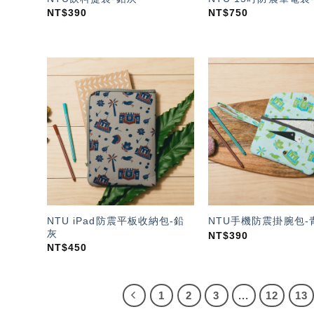
NT$
390
NT$
750
加入
「願
望輕
單」
NTU iPad防震平板收納包-鉛
NTU手機防震掛腕包-
灰
NT$
390
NT$
450
1
2
3
...
12
13