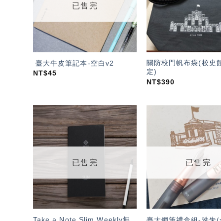
已售完
關防校門帆布袋(校史
臺大牛皮筆記本-空白v2
定)
NT$
45
NT$
390
加入
「願
望輕
單」
已售完
已售完
Take a Note Slim Weekly無
臺大鋼筆禮盒組-洗朱(