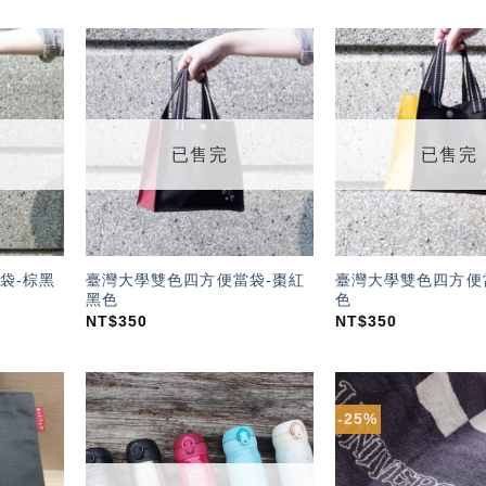
加入
加入
「願
「願
望輕
望輕
單」
單」
已售完
已售完
袋-棕黑
臺灣大學雙色四方便當袋-棗紅
臺灣大學雙色四方便
黑色
色
NT$
350
NT$
350
-25%
加入
加入
「願
「願
望輕
望輕
單」
單」