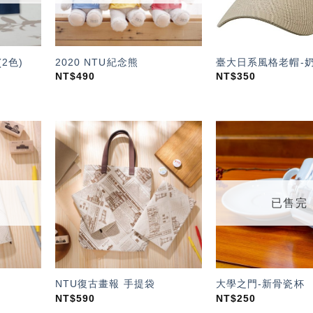
2色)
2020 NTU紀念熊
臺大日系風格老帽-
NT$
490
NT$
350
加入
加入
「願
「願
望輕
望輕
單」
單」
已售完
NTU復古畫報 手提袋
大學之門-新骨瓷杯
NT$
590
NT$
250