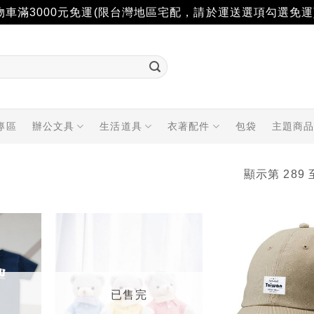
物車滿3000元免運(限台灣地區宅配，請於運送選項勾選免運
專區
辦公文具
生活道具
衣著配件
包袋
主題商
顯示第 289 
加入
加入
「願
「願
望輕
望輕
單」
單」
已售完