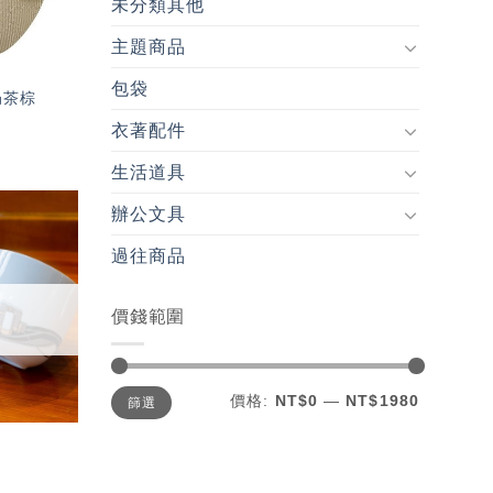
未分類其他
主題商品
包袋
奶茶棕
衣著配件
生活道具
辦公文具
加入
過往商品
「願
望輕
單」
價錢範圍
最
最
價格:
NT$0
—
NT$1980
篩選
低
高
價
價
格
格