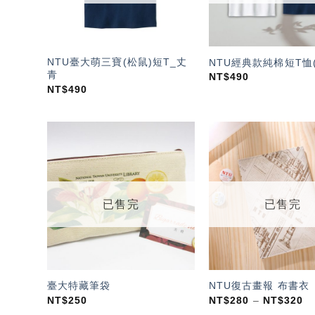
NTU臺大萌三寶(松鼠)短T_丈
NTU經典款純棉短T恤(
青
NT$
490
NT$
490
加入
「願
望輕
單」
已售完
已售完
臺大特藏筆袋
NTU復古畫報 布書衣
NT$
250
NT$
280
–
NT$
320