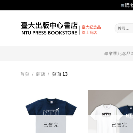
購
Skip
to
搜
content
尋
關
鍵
字:
畢業季紀念品
首頁
/
商店
/
頁面 13
加入
「願
望輕
單」
已售完
已售完