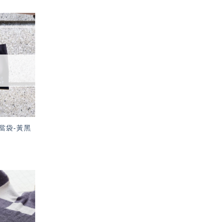
加入
「願
望輕
單」
當袋-黃黑
加入
「願
望輕
單」