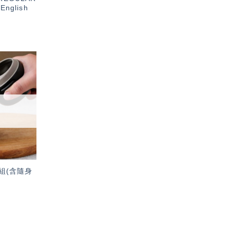
nglish
加入
「願
望輕
單」
組(含隨身