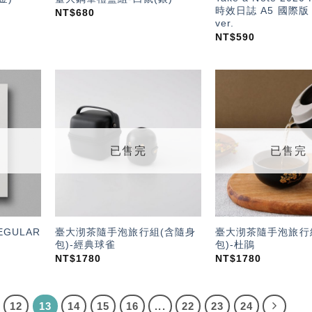
時效日誌 A5 國際版 E
NT$
680
ver.
NT$
590
加入
加入
「願
「願
望輕
望輕
單」
單」
已售完
已售完
REGULAR
臺大沏茶隨手泡旅行組(含隨身
臺大沏茶隨手泡旅行
包)-經典球雀
包)-杜鵑
NT$
1780
NT$
1780
12
13
14
15
16
...
22
23
24