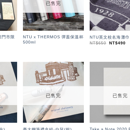
已售完
館門市限
NTU x THERMOS 彈蓋保溫杯
NTU英文校名海灘巾
500ml
NT$
650
NT$
490
加入
加入
「願
「願
望輕
望輕
單」
單」
已售完
已售完
Take a Note 202
金)
臺大鋼筆禮盒組-白鼠(銀)