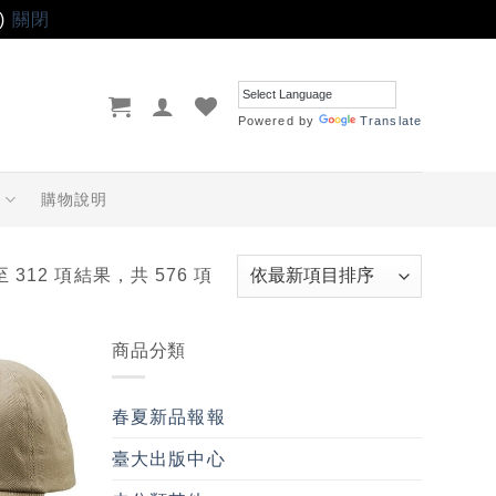
)
關閉
Powered by
Translate
品
購物說明
至 312 項結果，共 576 項
商品分類
加入
「願
春夏新品報報
望輕
單」
臺大出版中心