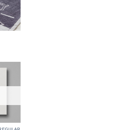
加入
「願
望輕
單」
0 REGULAR