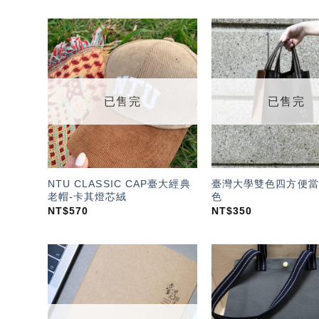
加入
「願
望輕
單」
已售完
已售完
NTU CLASSIC CAP臺大經典
臺灣大學雙色四方便當
老帽-卡其燈芯絨
色
NT$
570
NT$
350
加入
「願
望輕
單」