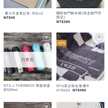
關防校門帆布袋(校史館門市
臺大牛皮筆記本-空白v2
限定)
NT$
45
NT$
390
-25%
加入
加入
「願
「願
望輕
望輕
單」
單」
已售完
NTU x THERMOS 彈蓋保溫
NTU英文校名海灘巾
杯500ml
NT$
650
NT$
490