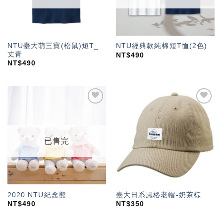
NTU臺大萌三寶(松鼠)短T_
NTU經典款純棉短T恤(2色)
丈青
NT$
490
NT$
490
加入
加入
「願
「願
望輕
望輕
單」
單」
已售完
2020 NTU紀念熊
臺大日系風格老帽-奶茶棕
NT$
490
NT$
350