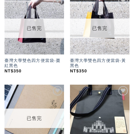
加入
加入
「願
「願
望輕
望輕
單」
單」
已售完
已售完
臺灣大學雙色四方便當袋-棗
臺灣大學雙色四方便當袋-黃
紅黑色
黑色
NT$
350
NT$
350
加入
加入
「願
「願
望輕
望輕
單」
單」
已售完