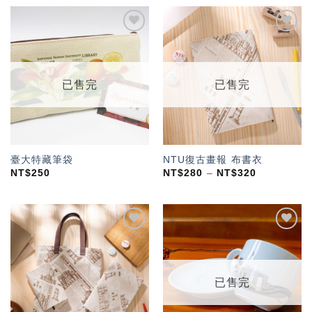
加入
加入
「願
「願
望輕
望輕
單」
單」
已售完
已售完
臺大特藏筆袋
NTU復古畫報 布書衣
NT$
250
NT$
280
–
NT$
320
加入
加入
「願
「願
望輕
望輕
單」
單」
已售完