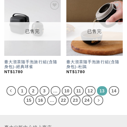
加入
加入
「願
「願
望輕
望輕
單」
單」
已售完
已售完
臺大沏茶隨手泡旅行組(含隨
臺大沏茶隨手泡旅行組(含隨
身包)-經典球雀
身包)-杜鵑
NT$
1780
NT$
1780
1
2
3
...
10
11
12
13
14
15
16
...
22
23
24