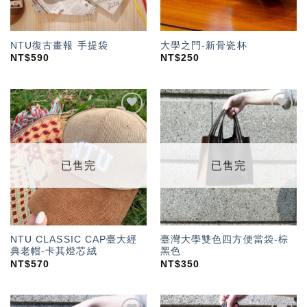
NTU復古畫報 手提袋
大學之門-新骨瓷杯
NT$
590
NT$
250
加入
加入
「願
「願
望輕
望輕
單」
單」
已售完
已售完
NTU CLASSIC CAP臺大經
臺灣大學雙色四方便當袋-棕
典老帽-卡其燈芯絨
黑色
NT$
570
NT$
350