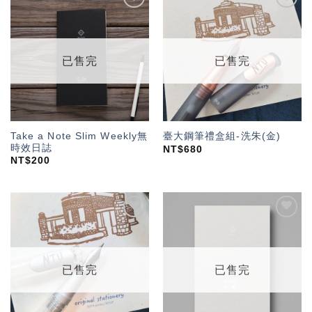
加入
加入
「願
「願
望輕
望輕
單」
單」
已售完
已售完
Take a Note Slim Weekly無
臺大鋼筆禮盒組-洗朱(金)
時效日誌
NT$
680
NT$
200
加入
加入
「願
「願
望輕
望輕
單」
單」
已售完
已售完