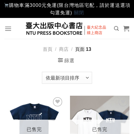
購物車滿3000元免運(限台灣地區宅配，請於運送選項
勾選免運)
關閉
Skip
to
content
首頁
/
商店
/
頁面 13
篩選
加入
加入
「願
「願
望輕
望輕
單」
單」
已售完
已售完