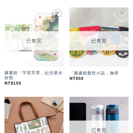
加入
加入
「願
「願
望輕
望輕
單」
單」
已售完
已售完
圖書館「宇荷芳霏」紀念吸水
「圖書館厭世小語」胸章
杯墊
NT$
50
NT$
150
加入
加入
「願
「願
望輕
望輕
單」
單」
已售完