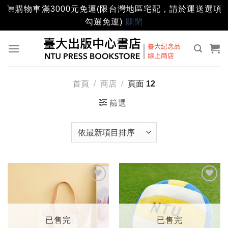
購物車滿3000元免運(限台灣地區宅配，請於運送選項
勾選免運)
關閉
Skip
to
content
首頁
/
商店
/
頁面 12
篩選
加入
加入
「願
「願
望輕
望輕
單」
單」
已售完
已售完