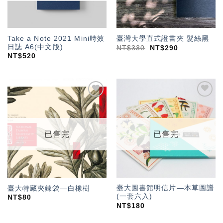
Take a Note 2021 Mini時效
臺灣大學直式證書夾 髮絲黑
日誌 A6(中文版)
NT$
330
NT$
290
NT$
520
加入
加入
「願
「願
望輕
望輕
單」
單」
已售完
已售完
臺大圖書館明信片—本草圖譜
臺大特藏夾鍊袋—白橡樹
(一套六入)
NT$
80
NT$
180