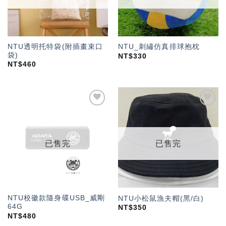
NTU透明托特袋(附插畫束口
NTU_刺繡仿真排球抱枕
袋)
NT$
330
NT$
460
加入
加入
「願
「願
望輕
望輕
單」
單」
已售完
已售完
NTU校徽款隨身碟USB_威剛
NTU小松鼠漁夫帽(黑/白)
64G
NT$
350
NT$
480