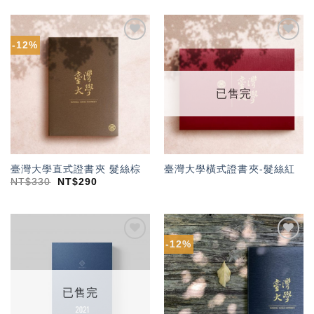
-12%
加入
加入
「願
「願
望輕
望輕
單」
單」
已售完
臺灣大學直式證書夾 髮絲棕
臺灣大學橫式證書夾-髮絲紅
NT$
330
NT$
290
-12%
加入
加入
「願
「願
望輕
望輕
單」
單」
已售完