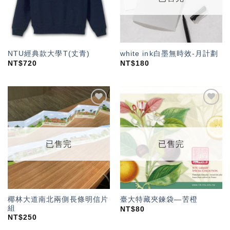
NTU經典款大學T(丈青)
white ink白墨無時效-月計劃
NT$
720
NT$
180
加入
加入
「願
「願
望輕
望輕
單」
單」
已售完
已售完
椰林大道南北兩側長條明信片
臺大特藏夾鍊袋—苦橙
組
NT$
80
NT$
250