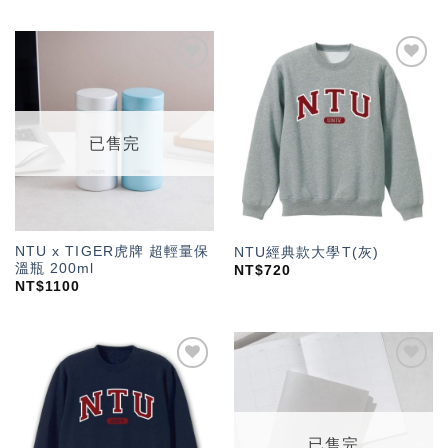
加入
加入
「願
「願
望輕
望輕
單」
單」
已售完
NTU x TIGER虎牌 超輕量保
NTU經典款大學T(灰)
溫瓶 200ml
NT$
720
NT$
1100
加入
加入
「願
「願
望輕
望輕
單」
單」
已售完