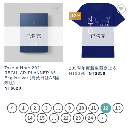
-12%
加入
加入
「願
「願
望輕
望輕
單」
單」
已售完
已售完
Take a Note 2021
109學年度新生限定上衣
REGULAR PLANNER A5
NT$
398
NT$
350
English ver.(時效日誌A5國
際版)
NT$
620
1
2
3
...
9
10
11
12
13
14
15
...
22
23
24