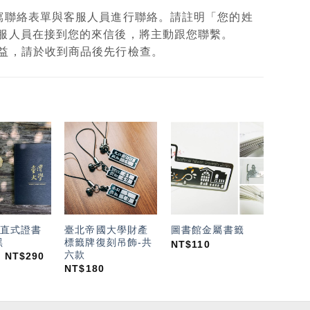
填寫聯絡表單與客服人員進行聯絡。請註明「您的姓
客服人員在接到您的來信後，將主動跟您聯繫。
權益，請於收到商品後先行檢查。
加入
加入
加入
「願
「願
「願
望輕
望輕
望輕
單」
單」
單」
直式證書
臺北帝國大學財產
圖書館金屬書籤
黑
標籤牌復刻吊飾-共
NT$
110
六款
NT$
290
NT$
180