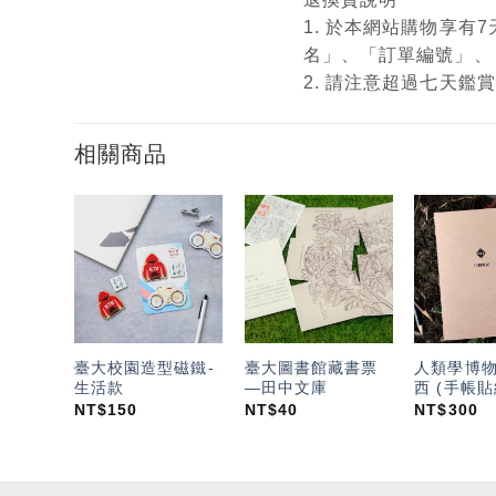
1. 於本網站購物享
名」、「訂單編號」、
2. 請注意超過七天
相關商品
加入
加入
「願
「願
望輕
望輕
單」
單」
臺大校園造型磁鐵-
臺大圖書館藏書票
人類學博
生活款
—田中文庫
西 (手帳貼
NT$
150
NT$
40
NT$
300