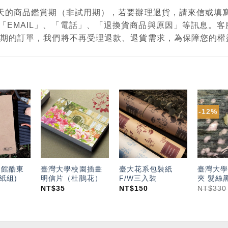
有7天的商品鑑賞期（非試用期），若要辦理退貨，請來信或
「EMAIL」、「電話」、「退換貨商品與原因」等訊息。
鑑賞期的訂單，我們將不再受理退款、退貨需求，為保障您的
-12%
加入
加入
加入
「願
「願
「願
望輕
望輕
望輕
單」
單」
單」
物館酷東
臺灣大學校園插畫
臺大花系包裝紙
臺灣大學
紙組)
明信片（杜鵑花）
F/W三入裝
夾 髮絲
NT$
35
NT$
150
NT$
330