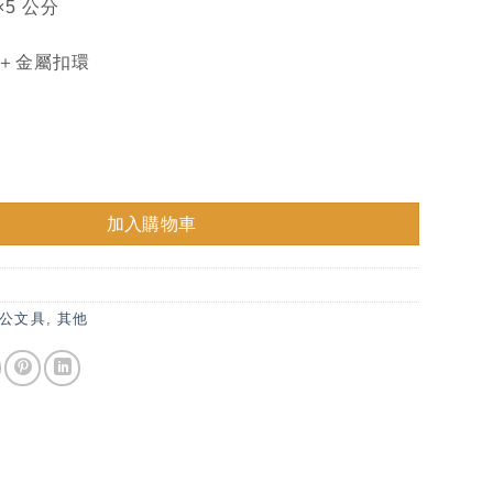
×5 公分
＋金屬扣環
匙圈－總圖款 數量
加入購物車
I
公文具
,
其他