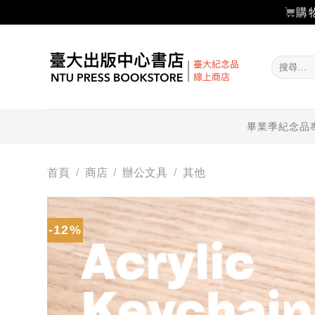
購
Skip
to
搜
content
尋
關
鍵
字:
畢業季紀念品
首頁
/
商店
/
辦公文具
/
其他
-12%