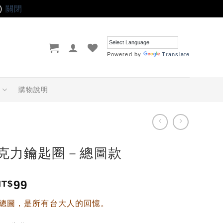
)
關閉
Powered by
Translate
品
購物說明
壓克力鑰匙圈－總圖款
99
NT$
總圖，是所有台大人的回憶。