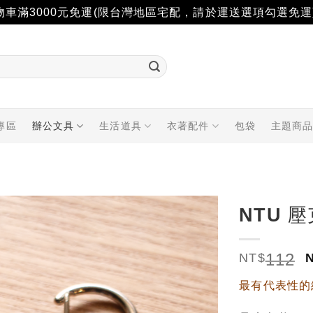
物車滿3000元免運(限台灣地區宅配，請於運送選項勾選免運
專區
辦公文具
生活道具
衣著配件
包袋
主題商
NTU 
加入
112
「願
NT$
望輕
單」
最有代表性的