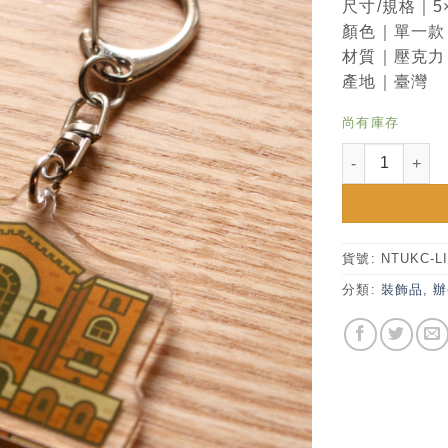
尺寸/規格｜5
顏色｜單一款
材質｜壓克力
產地｜臺灣
尚有庫存
NTU 壓克力鑰
貨號:
NTUKC-L
分類:
裝飾品
,
辦