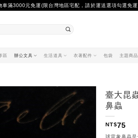
物車滿3000元免運(限台灣地區宅配，請於運送選項勾選免運
專區
辦公文具
生活道具
衣著配件
包袋
主題商
臺大昆
鼻蟲
加入
「願
望輕
75
NT$
單」
球背象鼻蟲是