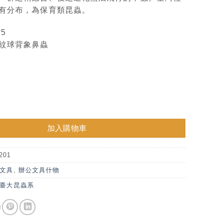
有分布，為保育類昆蟲。
5
紋球背象鼻蟲
徽章-蘭嶼條紋球背象鼻蟲 數量
加入購物車
201
文具
,
辦公文具什物
臺大昆蟲系