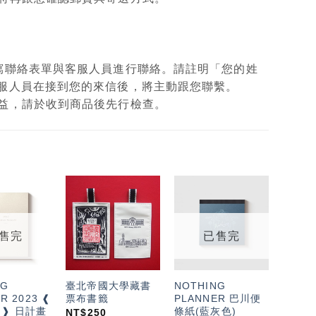
填寫聯絡表單與客服人員進行聯絡。請註明「您的姓
客服人員在接到您的來信後，將主動跟您聯繫。
權益，請於收到商品後先行檢查。
加入
加入
加入
「願
「願
「願
望輕
望輕
望輕
售完
已售完
單」
單」
單」
NG
臺北帝國大學藏書
NOTHING
R 2023 ❰
票布書籤
PLANNER 巴川便
al ❱ 日計畫
條紙(藍灰色)
NT$
250