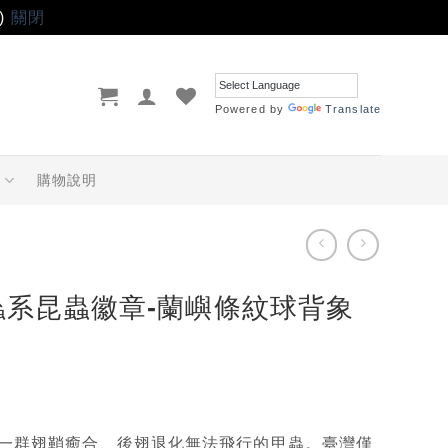
)
關閉
Powered by
Translate
品
購物說明
蟲系昆蟲徽章-蘭嶼條紋球背象
一群翅鞘癒合、後翅退化無法飛行的甲蟲。臺灣僅