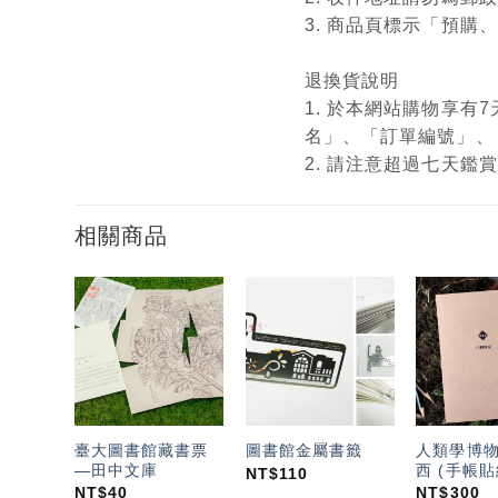
3. 商品頁標示「預
退換貨說明
1. 於本網站購物享
名」、「訂單編號」、
2. 請注意超過七天
相關商品
加入
加入
「願
「願
望輕
望輕
單」
單」
臺大圖書館藏書票
人類學博
圖書館金屬書籤
—田中文庫
西 (手帳貼
NT$
110
NT$
40
NT$
300