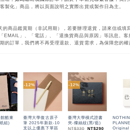
購、客製化」商品，將以頁面說明之實際出貨或製作日為主。
有7天的商品鑑賞期（非試用期），若要辦理退貨，請來信或
「EMAIL」、「電話」、「退換貨商品與原因」等訊息。
鑑賞期的訂單，我們將不再受理退款、退貨需求，為保障您的
-12%
-12%
加入
加入
加入
「願
「願
「願
望輕
望輕
望輕
已
單」
單」
單」
物館酷東
臺灣大學復古原子
臺灣大學橫式證書
NOTHI
紙組)
筆 2025年新款-10
夾-燦絲紋(黑/藍)
PLANNE
支以上優惠下單區
Origin
NT$
330
NT$
290