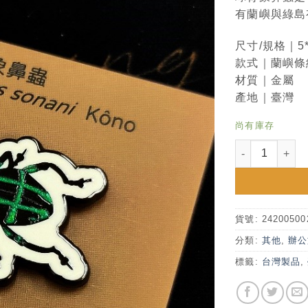
有蘭嶼與綠島
尺寸/規格｜5*
款式｜蘭嶼條
材質｜金屬
產地｜臺灣
尚有庫存
臺大昆蟲系昆蟲
貨號:
24200500
分類:
其他
,
辦公
標籤:
台灣製品
,