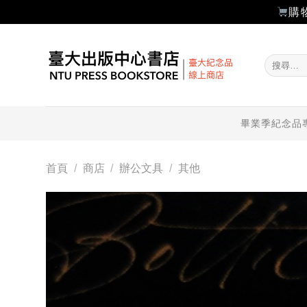
購
Skip
to
搜
content
尋
關
鍵
字:
畢業季紀念品
首頁
/
商店
/
辦公文具
/
其他