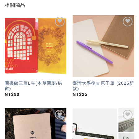
相關商品
加入
加入
「願
「願
望輕
望輕
單」
單」
圖書館三層L夾(本草圖譜/拱
臺灣大學復古原子筆 (2025新
窗)
款)
NT$
90
NT$
25
加入
加入
「願
「願
望輕
望輕
單」
單」