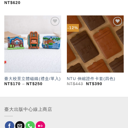
NT$
620
-12%
加入
加入
「願
「願
望輕
望輕
單」
單」
臺大校景立體磁鐵(禮盒/單入)
NTU 伸縮證件卡套(四色)
NT$
170
–
NT$
250
NT$
443
NT$
390
臺大出版中心線上商店