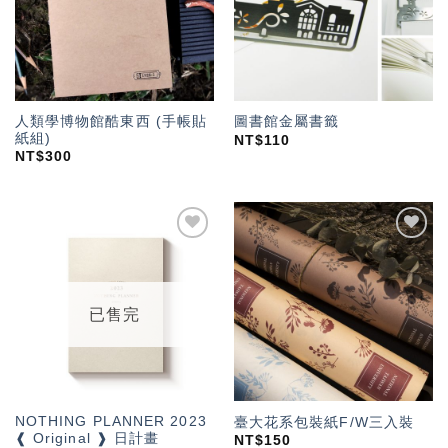
人類學博物館酷東西 (手帳貼
圖書館金屬書籤
紙組)
NT$
110
NT$
300
加入
加入
「願
「願
望輕
望輕
單」
單」
已售完
NOTHING PLANNER 2023
臺大花系包裝紙F/W三入裝
❰ Original ❱ 日計畫
NT$
150