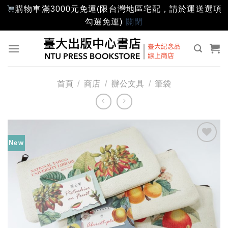
購物車滿3000元免運(限台灣地區宅配，請於運送選項
勾選免運)
關閉
Skip
to
content
首頁
/
商店
/
辦公文具
/
筆袋
New
加入
「願
望輕
單」