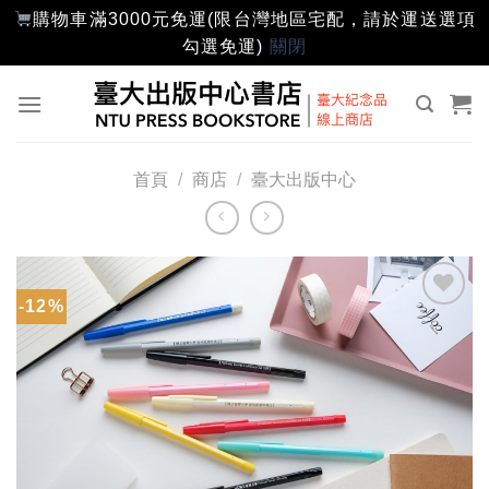
購物車滿3000元免運(限台灣地區宅配，請於運送選項
勾選免運)
關閉
Skip
to
content
首頁
/
商店
/
臺大出版中心
-12%
加入
「願
望輕
單」