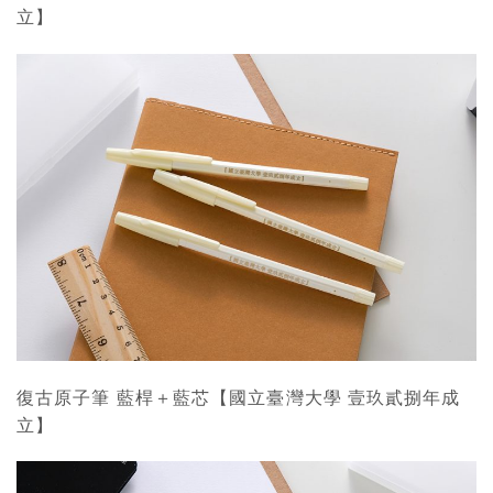
立】
復古原子筆 藍桿＋藍芯【國立臺灣大學 壹玖貳捌年成
立】