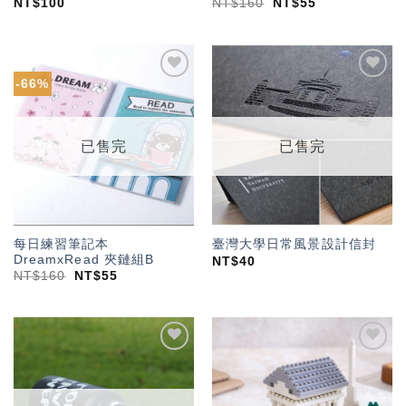
NT$
100
NT$
160
NT$
55
-66%
加入
加入
「願
「願
望輕
望輕
單」
單」
已售完
已售完
每日練習筆記本
臺灣大學日常風景設計信封
DreamxRead 夾鏈組B
NT$
40
NT$
160
NT$
55
加入
加入
「願
「願
望輕
望輕
單」
單」