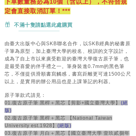
下單數量務必為10個（含以上），不符合規
定會直接取消訂單！***
不滿十隻請點選此處購買
由臺大出版中心與SKB聯名合作，以SKB經典的秘書原
子筆為原型，加上臺灣大學的校名、校訓的文字設計，
成為了自上市以來廣受歡迎的臺灣大學復古原子筆，也
是最受喜愛的伴手禮之一。筆身裝進0.7mm的黑色筆
芯，不僅提供滑順書寫觸感，書寫距離更可達1500公尺
以上，是實用的辦公用品也是上課筆記的利器。
原子筆款式請見：
01.復古原子筆 黑桿＋黑芯【剪影+國立臺灣大學】
(絕
版)
02.復古原子筆 黑桿＋黑芯 【National Taiwan
University est.1928】
(絕版)
03.復古原子筆 月白＋黑芯【國立臺灣大學 壹玖貳捌年