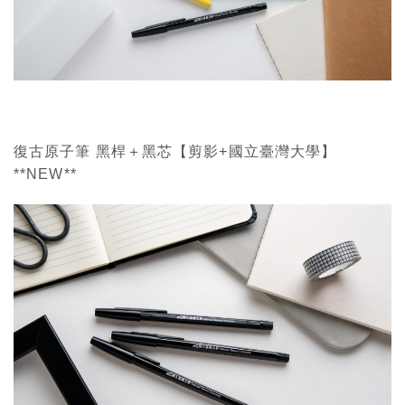
復古原子筆 黑桿＋黑芯【剪影+國立臺灣大學】
**NEW**