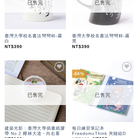
已售完
已售完
臺灣大學校名書法彎彎杯-霧
臺灣大學校名書法彎彎杯-霧
白
黑
NT$
390
NT$
390
-66%
加入
加入
「願
「願
望輕
望輕
單」
單」
已售完
已售完
建築光影：臺灣大學插畫紙膠
每日練習筆記本
帶 No.2 椰林大道・向右看
FreedomxThink 夾鏈組D