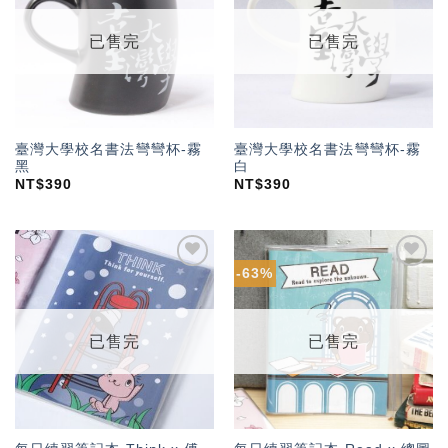
望輕
望輕
單」
單」
已售完
已售完
臺灣大學校名書法彎彎杯-霧
臺灣大學校名書法彎彎杯-霧
黑
白
NT$
390
NT$
390
-63%
加入
加入
「願
「願
望輕
望輕
單」
單」
已售完
已售完