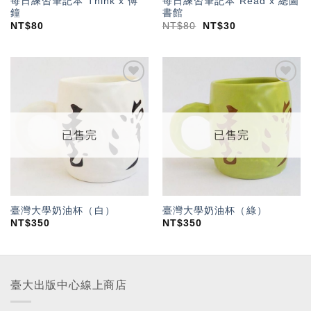
每日練習筆記本 Think x 傅
每日練習筆記本 Read x 總圖
鐘
書館
NT$
80
NT$
80
NT$
30
加入
加入
「願
「願
望輕
望輕
單」
單」
已售完
已售完
臺灣大學奶油杯（白）
臺灣大學奶油杯（綠）
NT$
350
NT$
350
臺大出版中心線上商店