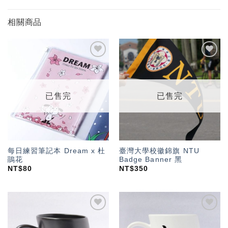
相關商品
加入
加入
「願
「願
望輕
望輕
單」
單」
已售完
已售完
每日練習筆記本 Dream x 杜
臺灣大學校徽錦旗 NTU
鵑花
Badge Banner 黑
NT$
80
NT$
350
加入
加入
「願
「願