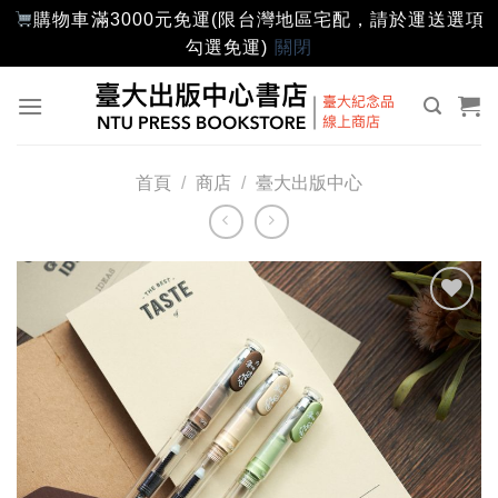
購物車滿3000元免運(限台灣地區宅配，請於運送選項
勾選免運)
關閉
Skip
to
content
首頁
/
商店
/
臺大出版中心
加入
「願
望輕
單」