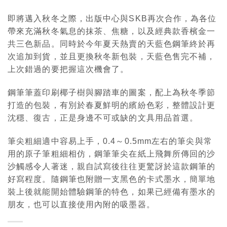
即將邁入秋冬之際，出版中心與SKB再次合作，為各位
帶來充滿秋冬氣息的抹茶、焦糖，以及經典款香檳金一
共三色新品。同時於今年夏天熱賣的天藍色鋼筆終於再
次追加到貨，並且更換秋冬新包裝，天藍色售完不補，
上次錯過的要把握這次機會了。
鋼筆筆蓋印刷椰子樹與腳踏車的圖案，配上為秋冬季節
打造的包裝，有別於春夏鮮明的繽紛色彩，整體設計更
沈穩、復古，正是身邊不可或缺的文具用品首選。
筆尖粗細適中容易上手，0.4～0.5mm左右的筆尖與常
用的原子筆粗細相仿，鋼筆筆尖在紙上飛舞所傳回的沙
沙觸感令人著迷，親自試寫後往往更驚訝於這款鋼筆的
好寫程度。隨鋼筆也附贈一支黑色的卡式墨水，簡單地
裝上後就能開始體驗鋼筆的特色，如果已經備有墨水的
朋友，也可以直接使用內附的吸墨器。