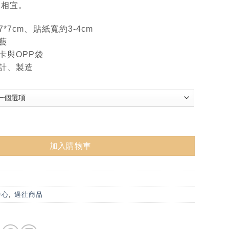
兩相宜。
*7cm、貼紙寬約3-4cm
藝
卡與OPP袋
計、製造
 自黏貼 / 燙布貼 數量
加入購物車
中心
,
過往商品