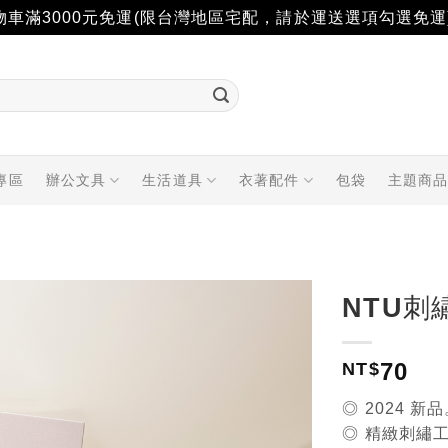
物車滿3000元免運(限台灣地區宅配，請於運送選項勾選免運
專區
辦公文具
生活道具
衣著配件
包袋
主題商
NTU刺
加入
70
「願
NT$
望輕
單」
◎ 2024 新
◎ 精緻刺繡