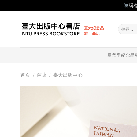
購
Skip
to
搜
content
尋
關
鍵
字:
畢業季紀念品
首頁
/
商店
/
臺大出版中心