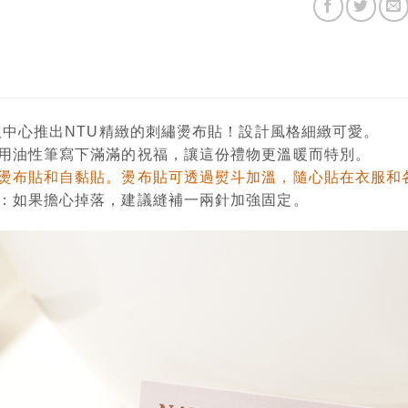
出版中心推出NTU精緻的刺繡燙布貼！設計風格細緻可愛。
用油性筆寫下滿滿的祝福，讓這份禮物更溫暖而特別。
燙布貼和自黏貼。燙布貼可透過熨斗加溫，隨心貼在衣服和
：如果擔心掉落，建議縫補一兩針加強固定。