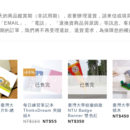
有7天的商品鑑賞期（非試用期），若要辦理退貨，請來信或
「EMAIL」、「電話」、「退換貨商品與原因」等訊息。
鑑賞期的訂單，我們將不再受理退款、退貨需求，為保障您的
-66%
加入
加入
加入
「願
「願
「願
望輕
望輕
望輕
已售完
已售完
單」
單」
單」
：臺灣大
每日練習筆記本
臺灣大學校徽錦旗
臺灣大學
片B-總
ThinkxDream 夾鏈
NTU Badge
積木
組A
Banner 雙色紅
NT$
450
NT$
160
NT$
55
NT$
350