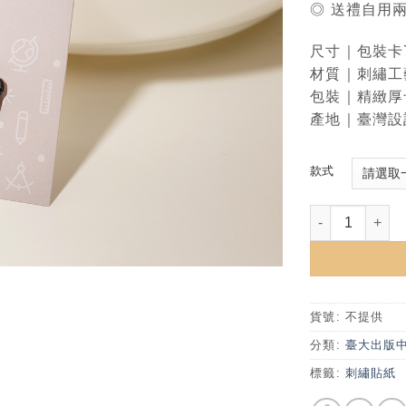
◎ 送禮自用
尺寸｜包裝卡7
材質｜刺繡工
包裝｜精緻厚
產地｜臺灣設
款式
NTU刺繡貼紙 -
貨號:
不提供
分類:
臺大出版
標籤:
刺繡貼紙