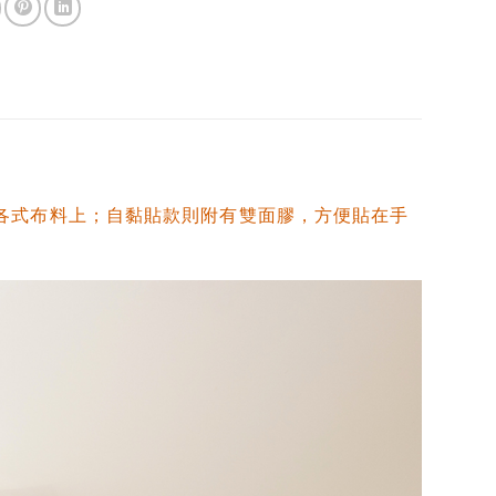
各式布料上；自黏貼款則附有雙面膠，方便貼在手