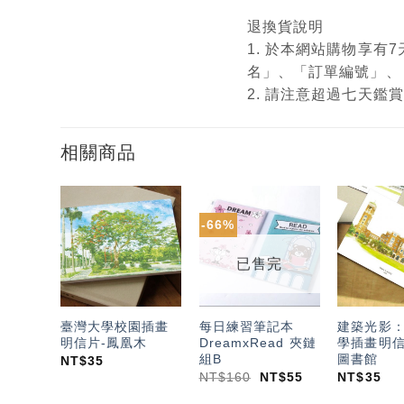
退換貨說明
1. 於本網站購物享
名」、「訂單編號」、
2. 請注意超過七天
相關商品
-66%
加入
加入
「願
「願
望輕
望輕
已售完
單」
單」
臺灣大學校園插畫
每日練習筆記本
建築光影
明信片-鳳凰木
DreamxRead 夾鏈
學插畫明信
組B
圖書館
NT$
35
NT$
160
NT$
55
NT$
35