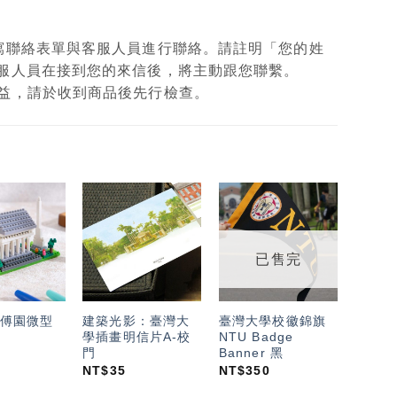
填寫聯絡表單與客服人員進行聯絡。請註明「您的姓
客服人員在接到您的來信後，將主動跟您聯繫。
權益，請於收到商品後先行檢查。
加入
加入
加入
「願
「願
「願
望輕
望輕
望輕
已售完
單」
單」
單」
傅園微型
建築光影：臺灣大
臺灣大學校徽錦旗
學插畫明信片A-校
NTU Badge
門
Banner 黑
NT$
35
NT$
350