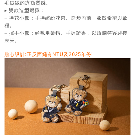
毛絨絨的療癒質感。
▸ 雙款造型選擇：
– 捧花小熊：手捧繽紛花束、踏步向前，象徵希望與啟
程。
– 揮手小熊：頭戴畢業帽、手握證書，以燦爛笑容迎接
未來。
貼心設計:正反面繡有NTU及2025年份!