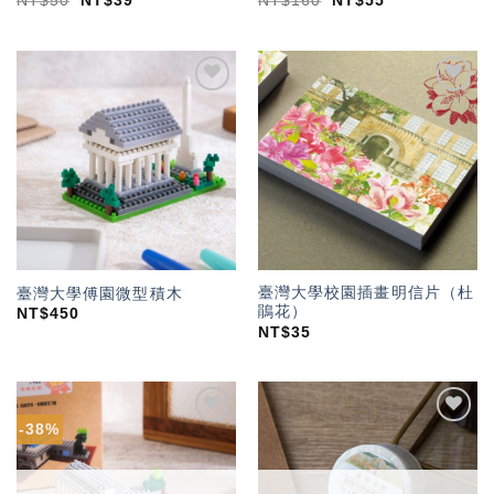
NT$
50
NT$
39
NT$
160
NT$
55
加入
加入
「願
「願
望輕
望輕
單」
單」
臺灣大學校園插畫明信片（杜
臺灣大學傅園微型積木
鵑花）
NT$
450
NT$
35
-38%
加入
加入
「願
「願
望輕
望輕
單」
單」