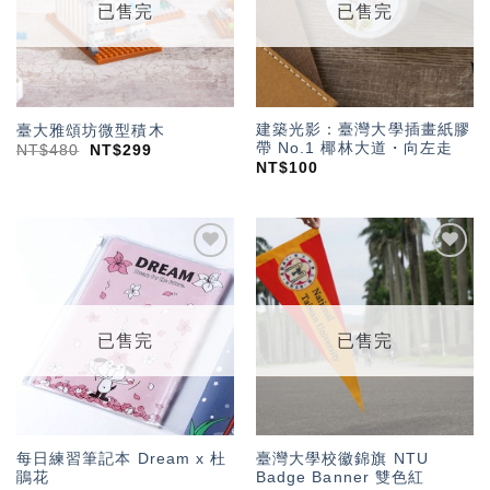
已售完
已售完
建築光影：臺灣大學插畫紙膠
臺大雅頌坊微型積木
帶 No.1 椰林大道・向左走
NT$
480
NT$
299
NT$
100
加入
加入
「願
「願
望輕
望輕
單」
單」
已售完
已售完
每日練習筆記本 Dream x 杜
臺灣大學校徽錦旗 NTU
鵑花
Badge Banner 雙色紅