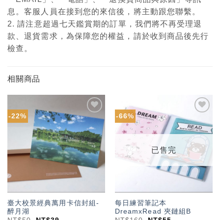
息。客服人員在接到您的來信後，將主動跟您聯繫。
2. 請注意超過七天鑑賞期的訂單，我們將不再受理退
款、退貨需求，為保障您的權益，請於收到商品後先行
檢查。
相關商品
-22%
-66%
加入
加入
「願
「願
望輕
望輕
單」
單」
已售完
臺大校景經典萬用卡信封組-
每日練習筆記本
醉月湖
DreamxRead 夾鏈組B