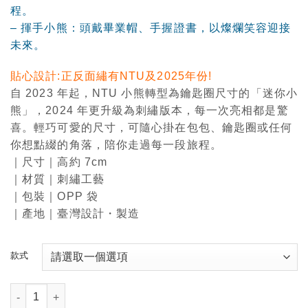
程。
– 揮手小熊：頭戴畢業帽、手握證書，以燦爛笑容迎接
未來。
貼心設計:正反面繡有NTU及2025年份!
自 2023 年起，NTU 小熊轉型為鑰匙圈尺寸的「迷你小
熊」，2024 年更升級為刺繡版本，每一次亮相都是驚
喜。輕巧可愛的尺寸，可隨心掛在包包、鑰匙圈或任何
你想點綴的角落，陪你走過每一段旅程。
｜尺寸｜高約 7cm
｜材質｜刺繡工藝
｜包裝｜OPP 袋
｜產地｜臺灣設計・製造
款式
2025 NTU小熊 鑰匙圈 數量