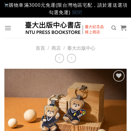
購物車滿3000元免運(限台灣地區宅配，請於運送選項
勾選免運)
關閉
Skip
to
content
首頁
/
商店
/
臺大出版中心
加入
「願
望輕
單」