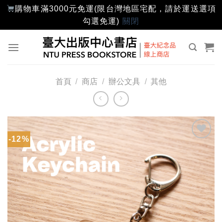
購物車滿3000元免運(限台灣地區宅配，請於運送選項
勾選免運)
關閉
Skip
to
content
首頁
/
商店
/
辦公文具
/
其他
-12%
加入
「願
望輕
單」