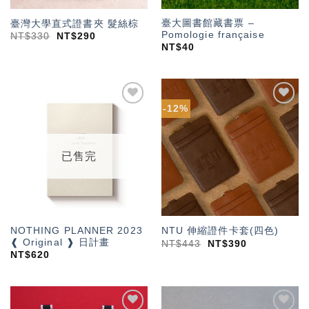
臺大圖書館藏書票 –
臺灣大學直式證書夾 髮絲棕
Pomologie française
NT$
330
NT$
290
NT$
40
-12%
加入
加入
「願
「願
望輕
望輕
單」
單」
已售完
NOTHING PLANNER 2023
NTU 伸縮證件卡套(四色)
❰ Original ❱ 日計畫
NT$
443
NT$
390
NT$
620