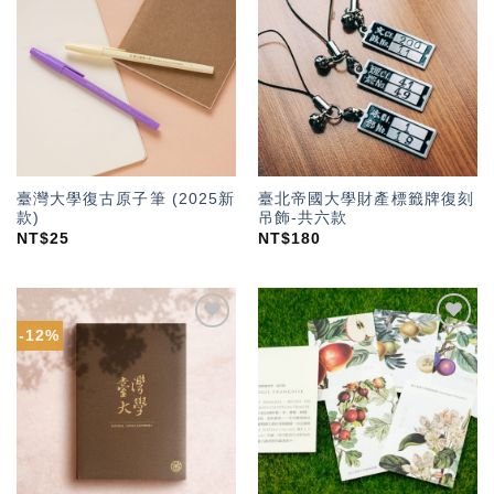
加入
加入
「願
「願
望輕
望輕
單」
單」
臺灣大學復古原子筆 (2025新
臺北帝國大學財產標籤牌復刻
款)
吊飾-共六款
NT$
25
NT$
180
-12%
加入
加入
「願
「願
望輕
望輕
單」
單」