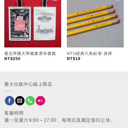
加入
加入
「願
「願
望輕
望輕
單」
單」
臺北帝國大學藏書票布書籤
NTU經典六角鉛筆-黃桿
NT$
250
NT$
18
臺大出版中心線上商店
客服時間
週一至週六9:00～17:00，每周日及國定假日公休。