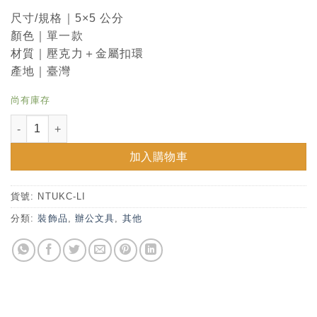
尺寸/規格｜5×5 公分
顏色｜單一款
材質｜壓克力＋金屬扣環
產地｜臺灣
尚有庫存
NTU 壓克力鑰匙圈－總圖款 數量
加入購物車
貨號:
NTUKC-LI
分類:
裝飾品
,
辦公文具
,
其他