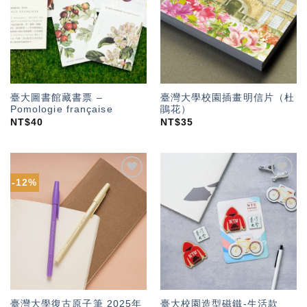
望輕
望輕
單」
單」
臺大圖書館藏書票 –
臺灣大學校園插畫明信片（杜
Pomologie française
鵑花）
NT$
40
NT$
35
-12%
加入
加入
「願
「願
望輕
望輕
單」
單」
臺灣大學復古原子筆 2025年
臺大校園造型磁鐵-生活款