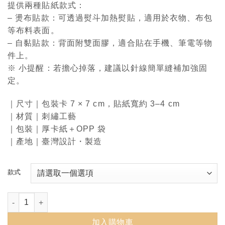
提供兩種貼紙款式：
– 燙布貼款：可透過熨斗加熱熨貼，適用於衣物、布包
等布料表面。
– 自黏貼款：背面附雙面膠，適合貼在手機、筆電等物
件上。
※ 小提醒：若擔心掉落，建議以針線簡單縫補加強固
定。
｜尺寸｜包裝卡 7 × 7 cm，貼紙寬約 3–4 cm
｜材質｜刺繡工藝
｜包裝｜厚卡紙＋OPP 袋
｜產地｜臺灣設計・製造
款式
舊總圖檯燈 刺繡貼紙 - 自黏貼 / 燙布貼 數量
加入購物車