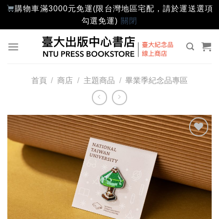
購物車滿3000元免運(限台灣地區宅配，請於運送選項
勾選免運)
關閉
Skip
to
content
首頁
/
商店
/
主題商品
/
畢業季紀念品專區
加入
「願
望輕
單」