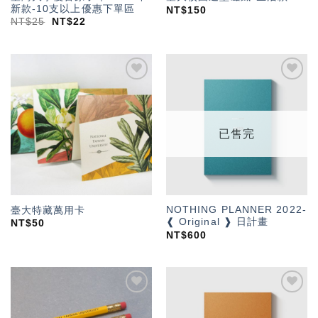
新款-10支以上優惠下單區
NT$
150
NT$
25
NT$
22
加入
加入
「願
「願
望輕
望輕
單」
單」
已售完
NOTHING PLANNER 2022-
臺大特藏萬用卡
❰ Original ❱ 日計畫
NT$
50
NT$
600
加入
加入
「願
「願