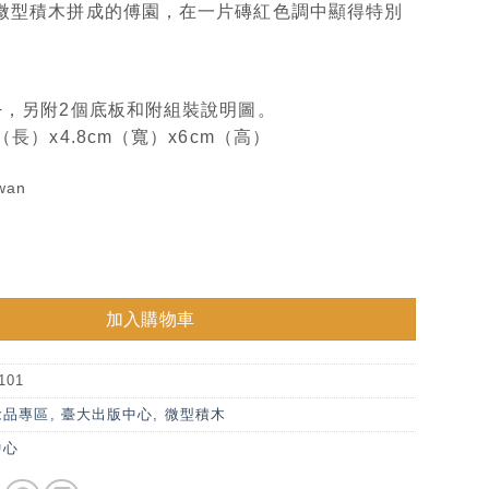
顆微型積木拼成的傅園，在一片磚紅色調中顯得特別
0+，另附2個底板和附組裝說明圖。
（長）x4.8cm（寬）x6cm（高）
wan
型積木 數量
加入購物車
101
念品專區
,
臺大出版中心
,
微型積木
中心