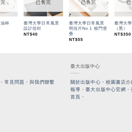
望輕
望輕
望輕
售完
已售完
已售完
已
單」
單」
單」
奶油杯
臺灣大學日常風景
臺灣大學日常風景
臺灣大學
設計信封
明信片No.1 校門堡
（黑）
壘
NT$
40
NT$
350
NT$
55
臺大出版中心
・
常見問題
・
與我們聯繫
關於出版中心
・
校園書店介
報導
・
臺大出版中心官網
・
首頁
・