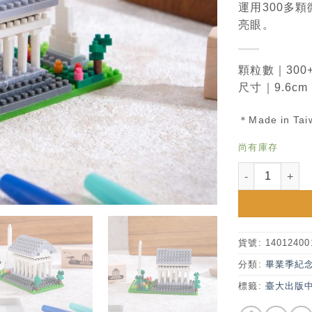
運用300多
亮眼。
顆粒數｜30
尺寸｜9.6cm
＊Made in Tai
尚有庫存
臺灣大學傅園微
貨號:
14012400
分類:
畢業季紀
標籤:
臺大出版