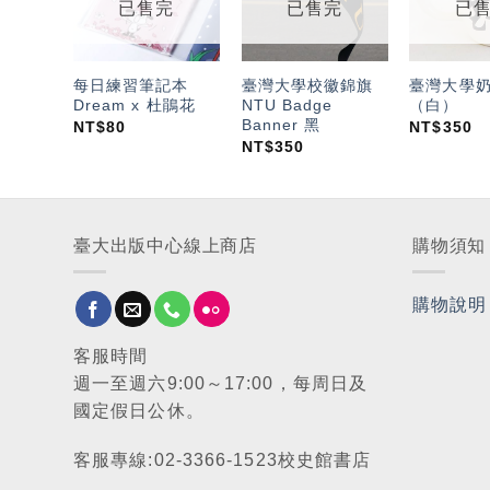
望輕
望輕
已售完
已售完
已
單」
單」
每日練習筆記本
臺灣大學校徽錦旗
臺灣大學
Dream x 杜鵑花
NTU Badge
（白）
Banner 黑
NT$
80
NT$
350
NT$
350
臺大出版中心線上商店
購物須知
購物說明
客服時間
週一至週六9:00～17:00，每周日及
國定假日公休。
客服專線:02-3366-1523校史館書店