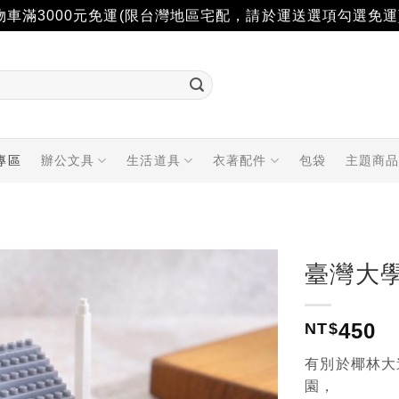
物車滿3000元免運(限台灣地區宅配，請於運送選項勾選免運
專區
辦公文具
生活道具
衣著配件
包袋
主題商
臺灣大
加入
450
「願
NT$
望輕
單」
有別於椰林大
園，