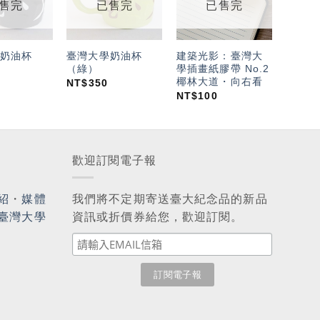
望輕
望輕
望輕
售完
已售完
已售完
單」
單」
單」
奶油杯
臺灣大學奶油杯
建築光影：臺灣大
（綠）
學插畫紙膠帶 No.2
椰林大道・向右看
NT$
350
NT$
100
歡迎訂閱電子報
紹
・
媒體
我們將不定期寄送臺大紀念品的新品
臺灣大學
資訊或折價券給您，歡迎訂閱。