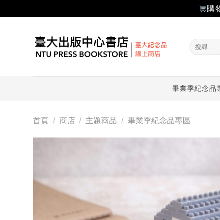
購
Skip
to
搜
content
尋
關
鍵
字:
畢業季紀念品
首頁
/
商店
/
主題商品
/
畢業季紀念品專區