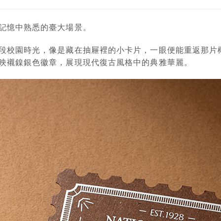
記憶中熟悉的臺大場景。
段校園時光，像是藏在抽屜裡的小卡片，一眼便能重返那片
映襯鎳銀色徽章，展現現代復古風格中的典雅華麗。