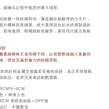
，描繪出記憶中熟悉的臺大場景。
自收藏一段校園時光，像是藏在抽屜裡的小卡片，
那片椰林與黃磚屋。紙卡選用混合衫木碎屑製成的
，質地溫潤，映襯鎳銀色徽章，展現現代復古風格
。
書館
彙重繪椰林大道與椰子樹，以視覺壓縮融入童趣與
感，營造充滿想像力的校園景觀。
：刺馬釘與金屬交接處若見褐色痕跡，為正常焊接黏
瑕疵品。追求完美者請斟酌選購。
CM*4~6CM
 + 烤漆入色
10CM 厚磅美術紙＋OPP袋
設計・中國製造