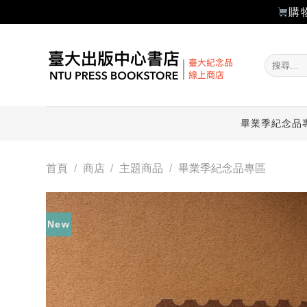
購
Skip
to
搜
content
尋
關
鍵
字:
畢業季紀念品
首頁
/
商店
/
主題商品
/
畢業季紀念品專區
New