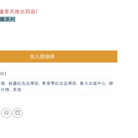
徽章共推出四款!
屬系列
章 - 圖書館 數量
加入購物車
301
報報
,
校慶紀念品專區
,
畢業季紀念品專區
,
臺大出版中心
,
辦
具什物
,
其他