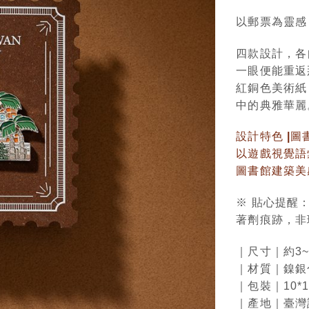
以郵票為靈感
四款設計，各
一眼便能重返
紅銅色美術紙
中的典雅華麗
設計特色 |
圖
以遊戲視覺語
圖書館建築美
※ 貼心提醒
著劑痕跡，非
｜尺寸｜約3~5
｜材質｜鎳銀色
｜包裝｜10*
｜產地｜臺灣