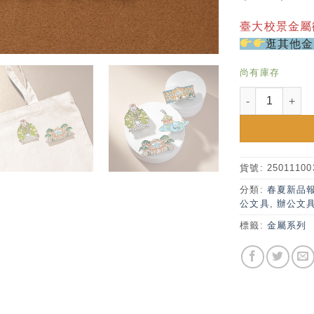
臺大校景金屬
逛其他金
尚有庫存
臺大校景金屬 徽
貨號:
25011100
分類:
春夏新品
公文具
,
辦公文
標籤:
金屬系列