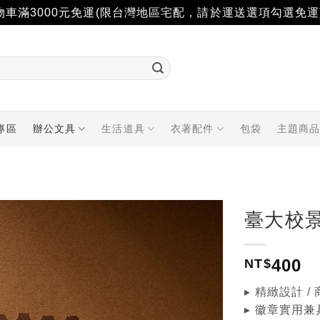
物車滿3000元免運(限台灣地區宅配，請於運送選項勾選免運
專區
辦公文具
生活道具
衣著配件
包袋
主題商
臺大校景
加入
400
「願
NT$
望輕
單」
▸ 精緻設計 
▸ 徽章實用