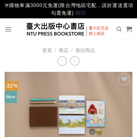
購物車滿3000元免運(限台灣地區宅配，請於運送選項
勾選免運)
關閉
Skip
to
content
首頁
/
商店
/
過往商品
-22%
加入
「願
New
望輕
單」