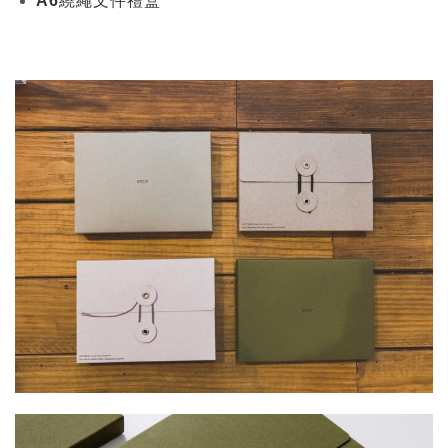
A6繞繩文件禮盒