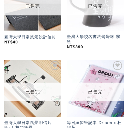
單」
單」
已售完
已售完
臺灣大學校名書法彎彎杯-霧
臺灣大學日常風景設計信封
黑
NT$
40
NT$
390
加入
加入
「願
「願
望輕
望輕
單」
單」
已售完
已售完
臺灣大學日常風景明信片
每日練習筆記本 Dream x 杜
No.1 校門堡壘
鵑花