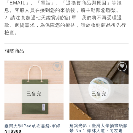
「EMAIL」、「電話」、「退換貨商品與原因」等訊
息。客服人員在接到您的來信後，將主動跟您聯繫。
2. 請注意超過七天鑑賞期的訂單，我們將不再受理退
款、退貨需求，為保障您的權益，請於收到商品後先行
檢查。
相關商品
加入
加入
「願
「願
望輕
望輕
單」
單」
已售完
已售完
建築光影：臺灣大學插畫紙膠
臺灣大學iPad帆布書袋-軍綠
帶 No.1 椰林大道・向左走
NT$
300