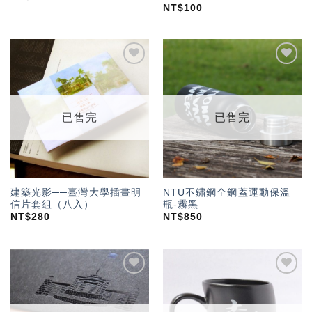
NT$
100
加入
加入
「願
「願
望輕
望輕
單」
單」
已售完
已售完
建築光影──臺灣大學插畫明
NTU不鏽鋼全鋼蓋運動保溫
信片套組（八入）
瓶-霧黑
NT$
280
NT$
850
加入
加入
「願
「願
望輕
望輕