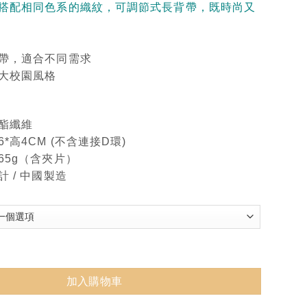
搭配相同色系的織紋，可調節式長背帶，既時尚又
帶，適合不同需求
大校園風格
酯纖維
*高4CM (不含連接D環)
65g（含夾片）
 / 中國製造
掛繩組 數量
加入購物車