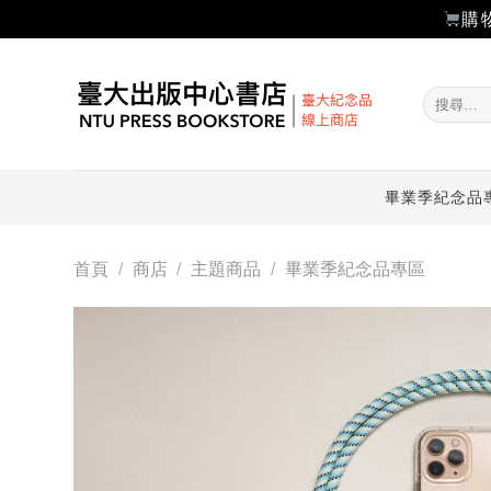
購
Skip
to
搜
content
尋
關
鍵
字:
畢業季紀念品
首頁
/
商店
/
主題商品
/
畢業季紀念品專區