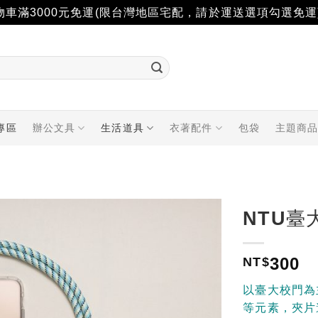
物車滿3000元免運(限台灣地區宅配，請於運送選項勾選免運
專區
辦公文具
生活道具
衣著配件
包袋
主題商
NTU臺
加入
300
「願
NT$
望輕
單」
以臺大校門為
等元素，夾片