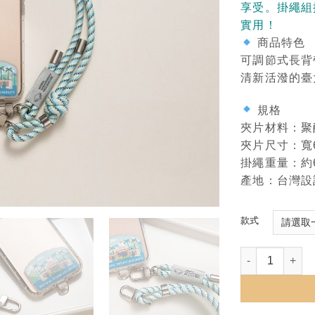
享受。掛繩組
實用！
商品特色
可調節式長背
清新活潑的臺
規格
夾片材料：聚
夾片尺寸：寬6
掛繩重量：約
產地：台灣設計
款式
NTU臺大手機