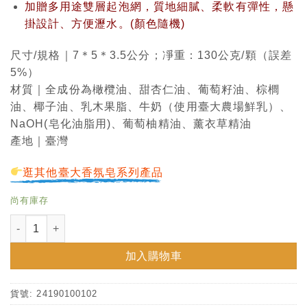
加贈多用途雙層起泡網，質地細膩、柔軟有彈性，懸
掛設計、方便瀝水。(顏色隨機)
尺寸/規格｜7＊5＊3.5公分；凈重：130公克/顆（誤差
5%）
材質｜全成份為橄欖油、甜杏仁油、葡萄籽油、棕櫚
油、椰子油、乳木果脂、牛奶（使用臺大農場鮮乳）、
NaOH(皂化油脂用)、葡萄柚精油、薰衣草精油
產地｜臺灣
逛其他臺大香氛皂系列產品
尚有庫存
臺大鮮乳手工皂(束口袋裝，加贈起泡網) 數量
加入購物車
貨號:
24190100102