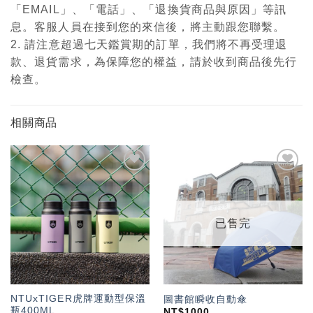
「EMAIL」、「電話」、「退換貨商品與原因」等訊
息。客服人員在接到您的來信後，將主動跟您聯繫。
2. 請注意超過七天鑑賞期的訂單，我們將不再受理退
款、退貨需求，為保障您的權益，請於收到商品後先行
檢查。
相關商品
加入
加入
「願
「願
望輕
望輕
單」
單」
已售完
NTUxTIGER虎牌運動型保溫
圖書館瞬收自動傘
瓶400ML
NT$
1000