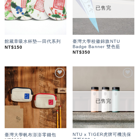
單」
單」
已售完
臺灣大學校徽錦旗NTU
館藏章吸水杯墊—田代系列
Badge Banner 雙色藍
NT$
150
NT$
350
加入
加入
「願
「願
望輕
望輕
單」
單」
已售完
NTU x TIGER虎牌可機洗保
臺灣大學帆布澎澎零錢包