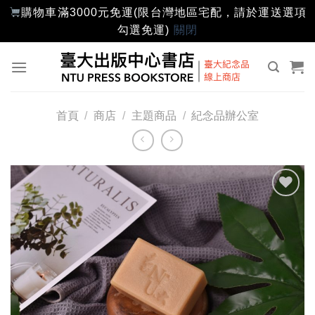
購物車滿3000元免運(限台灣地區宅配，請於運送選項
勾選免運)
關閉
Skip
to
content
首頁
/
商店
/
主題商品
/
紀念品辦公室
加入
「願
望輕
單」