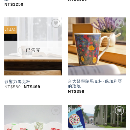
NT$
1250
-14%
加入
加入
「願
「願
望輕
望輕
單」
單」
已售完
台大醫學院馬克杯-保加利亞
影響力馬克杯
的玫瑰
NT$
580
NT$
499
NT$
398
加入
加入
「願
「願
望輕
望輕