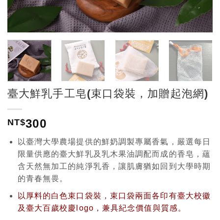
臺大鮮乳手工皂(束口袋裝，加贈起泡網)
300
NT$
以臺灣大學農場提供的鮮奶調製專屬香氣，嚴選每日
限量供應的臺大鮮乳及乳木果油調配而成的香皂，蘊
含天然無加工的純淨乳香，讓肌膚猶如回到大學時期
的青春無畏。
以厚料的白色束口袋裝，束口袋兩面各印有臺大校徽
及臺大百歲校慶logo，兼具紀念價值與質感。