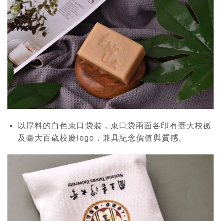
以厚料的白色束口袋裝，束口袋兩面各印有臺大校徽
及臺大百歲校慶logo，兼具紀念價值與質感。