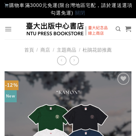
購物車滿3000元免運(限台灣地區宅配，請於運送選項
勾選免運)
關閉
Skip
to
content
首頁
/
商店
/
主題商品
/
杜鵑花節推薦
-12%
加入
「願
New
望輕
單」