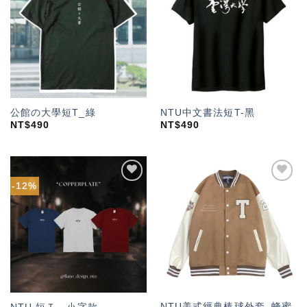
「願
「願
望輕
望輕
單」
單」
公館の大學短T_綠
NTU中文書法短T-黑
NT$
490
NT$
490
-12%
加入
加入
「願
「願
望輕
望輕
單」
單」
NTU美式經典棒球外套_蜂蜜