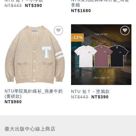
NTU 短Ｔ－小字款
拿鐵
NT$
443
NT$
390
NT$
1680
-12%
加入
加入
「願
「願
望輕
望輕
單」
單」
NTU學院風針織衫_燕麥牛奶
NTU 短Ｔ－塗鴉款
(重磅款)
NT$
443
NT$
390
NT$
980
臺大出版中心線上商店