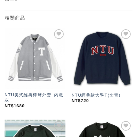
相關商品
加入
加入
「願
「願
望輕
望輕
單」
單」
NTU美式經典棒球外套_內斂
NTU經典款大學T(丈青)
灰
NT$
720
NT$
1680
加入
加入