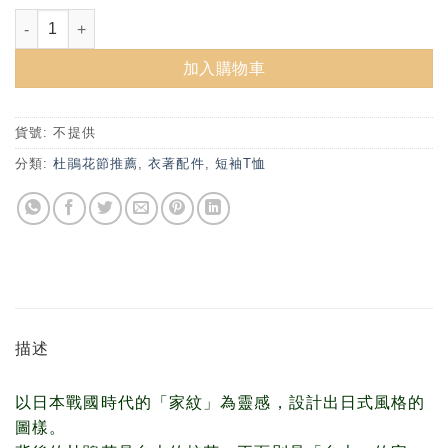
NTU 短Ｔ－家紋款(4色) 數量
加入購物車
貨號:
不提供
分類:
杜鵑花節推薦
,
衣著配件
,
短袖T恤
描述
以日本戰國時代的「家紋」為靈感，設計出日式風格的
圖樣。