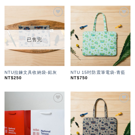
加入
加入
「願
「願
望輕
望輕
單」
單」
已售完
NTU拉鍊文具收納袋-鉛灰
NTU 15吋防震筆電袋-青藍
NT$
250
NT$
750
加入
加入
「願
「願
望輕
望輕
單」
單」