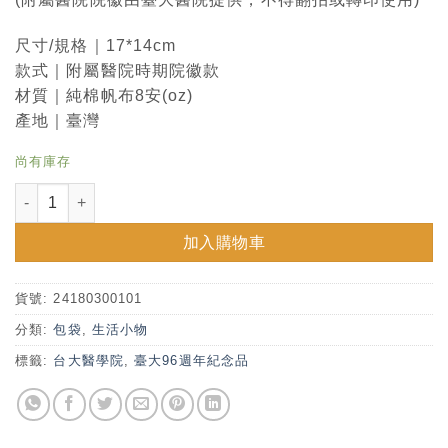
尺寸/規格｜17*14cm
款式｜附屬醫院時期院徽款
材質｜純棉帆布8安(oz)
產地｜臺灣
尚有庫存
台大醫學院三角零錢包-附屬醫院時期院徽 數量
加入購物車
貨號:
24180300101
分類:
包袋
,
生活小物
標籤:
台大醫學院
,
臺大96週年紀念品