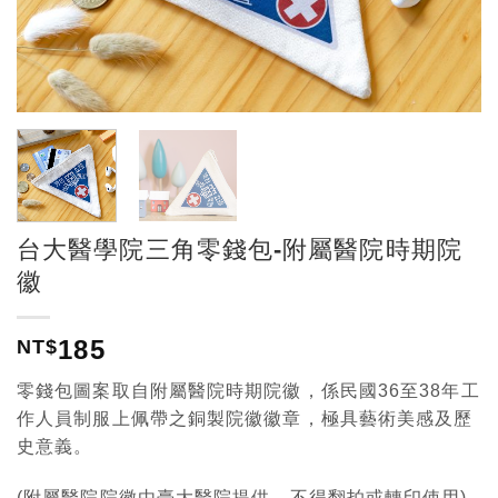
台大醫學院三角零錢包-附屬醫院時期院
徽
185
NT$
零錢包圖案取自附屬醫院時期院徽，係民國36至38年工
作人員制服上佩帶之銅製院徽徽章，極具藝術美感及歷
史意義。
(附屬醫院院徽由臺大醫院提供，不得翻拍或轉印使用)