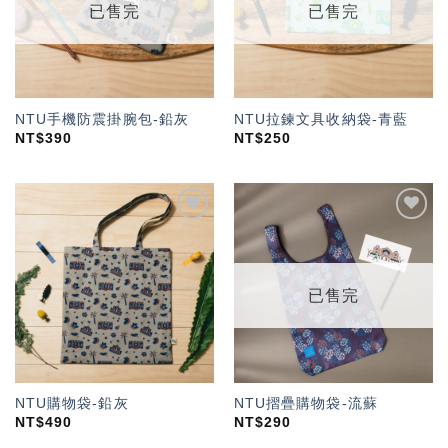
已售完
已售完
NTU手機防震掛腕包-鉛灰
NTU拉鍊文具收納袋-青藍
NT$
390
NT$
250
加入
加入
「願
「願
望輕
望輕
單」
單」
已售完
NTU購物袋-鉛灰
NTU摺疊購物袋-流蘇
NT$
490
NT$
290