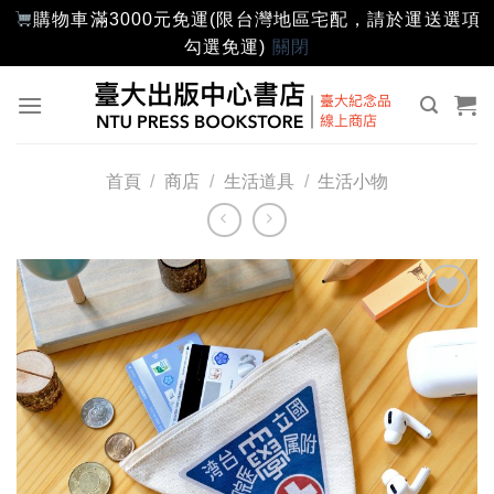
購物車滿3000元免運(限台灣地區宅配，請於運送選項
勾選免運)
關閉
Skip
to
content
首頁
/
商店
/
生活道具
/
生活小物
加入
「願
望輕
單」