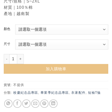
尺寸/規格｜S~2XL
材質｜100％棉
產地｜越南製
顏色
尺寸
NTU ALUMNI臺大校友短T (2色) 數量
加入購物車
貨號:
不提供
分類:
校慶紀念品專區
,
畢業季紀念品專區
,
衣著配件
,
短袖T恤