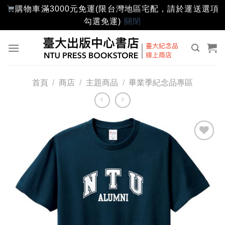
購物車滿3000元免運(限台灣地區宅配，請於運送選項
勾選免運)
關閉
Skip
to
content
首頁
/
商店
/
主題商品
/
畢業季紀念品專區
加入
「願
望輕
單」