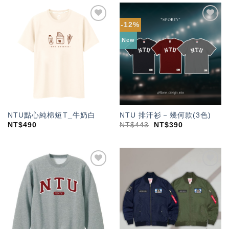
-12%
加入
加入
「願
「願
New
望輕
望輕
單」
單」
NTU點心純棉短T_牛奶白
NTU 排汗衫－幾何款(3色)
NT$
490
NT$
443
NT$
390
加入
加入
「願
「願
望輕
望輕
單」
單」