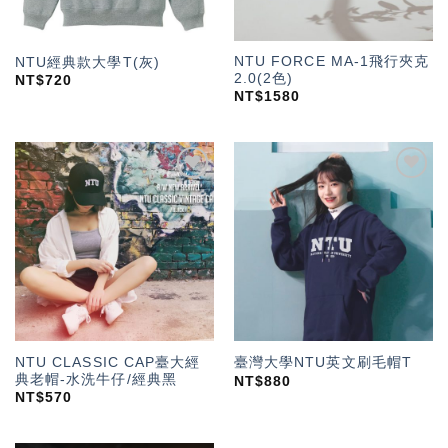
NTU FORCE MA-1飛行夾克
NTU經典款大學T(灰)
2.0(2色)
NT$
720
NT$
1580
加入
加入
「願
「願
望輕
望輕
單」
單」
NTU CLASSIC CAP臺大經
臺灣大學NTU英文刷毛帽T
典老帽-水洗牛仔/經典黑
NT$
880
NT$
570