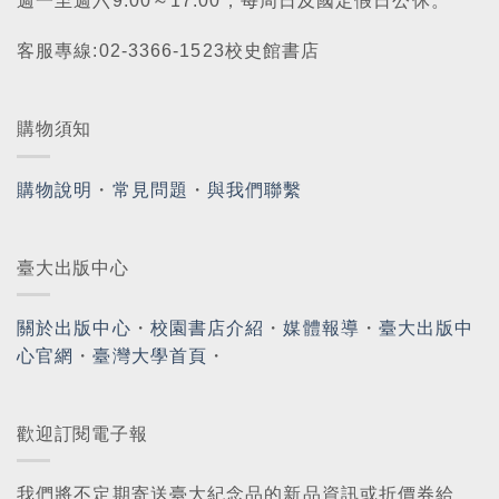
週一至週六9:00～17:00，每周日及國定假日公休。
客服專線:02-3366-1523校史館書店
購物須知
購物說明
・
常見問題
・
與我們聯繫
臺大出版中心
關於出版中心
・
校園書店介紹
・
媒體報導
・
臺大出版中
心官網
・
臺灣大學首頁
・
歡迎訂閱電子報
我們將不定期寄送臺大紀念品的新品資訊或折價券給