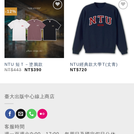
-12%
加入
加入
「願
「願
望輕
望輕
單」
單」
NTU 短Ｔ－塗鴉款
NTU經典款大學T(丈青)
NT$
443
NT$
390
NT$
720
臺大出版中心線上商店
客服時間