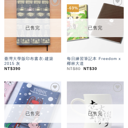
-63%
加入
加入
「願
「願
望輕
望輕
單」
單」
已售完
已售完
臺灣大學版印布書衣-建築
每日練習筆記本 Freedom x
2015 灰
椰林大道
NT$
390
NT$
80
NT$
30
加入
加入
「願
「願
望輕
望輕
單」
單」
已售完
已售完