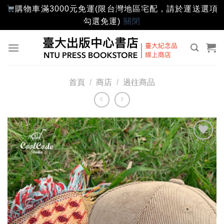
購物車滿3000元免運(限台灣地區宅配，請於運送選項
勾選免運)
關閉
Skip
to
content
首頁
/
商店
/
過往商品
加入
「願
望輕
單」