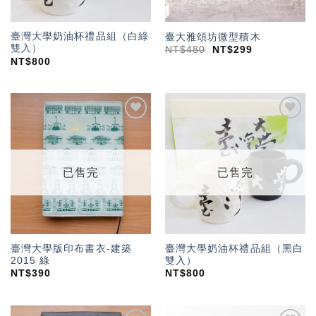
臺灣大學奶油杯禮品組（白綠
臺大雅頌坊微型積木
雙入）
NT$
480
NT$
299
NT$
800
加入
加入
「願
「願
望輕
望輕
單」
單」
已售完
已售完
臺灣大學版印布書衣-建築
臺灣大學奶油杯禮品組（黑白
2015 綠
雙入）
NT$
390
NT$
800