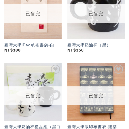
「願
「願
望輕
望輕
單」
單」
已售完
已售完
臺灣大學iPad帆布書袋-白
臺灣大學奶油杯（黑）
NT$
300
NT$
350
加入
加入
「願
「願
望輕
望輕
單」
單」
已售完
已售完
臺灣大學奶油杯禮品組（黑白
臺灣大學版印布書衣-建築