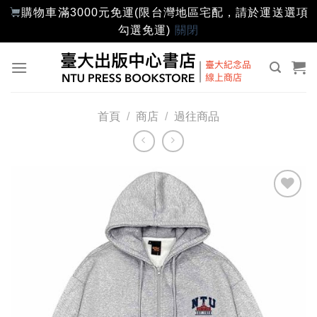
購物車滿3000元免運(限台灣地區宅配，請於運送選項
勾選免運)
關閉
Skip
to
content
首頁
/
商店
/
過往商品
加入
「願
望輕
單」