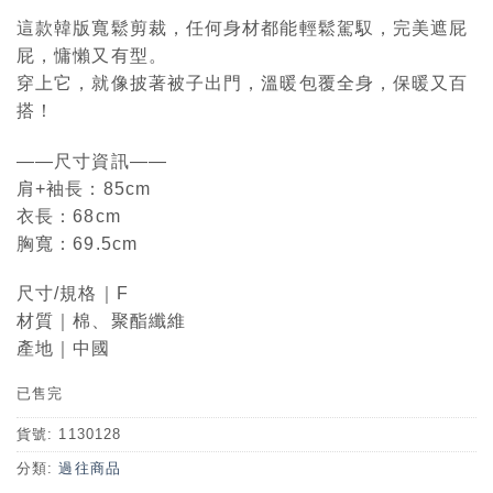
這款韓版寬鬆剪裁，任何身材都能輕鬆駕馭，完美遮屁
屁，慵懶又有型。
穿上它，就像披著被子出門，溫暖包覆全身，保暖又百
搭！
——尺寸資訊——
肩+袖長：85cm
衣長：68cm
胸寬：69.5cm
尺寸/規格｜F
材質｜棉、聚酯纖維
產地｜中國
已售完
貨號:
1130128
分類:
過往商品