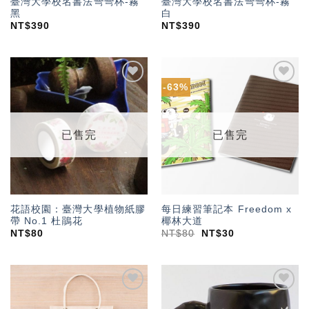
臺灣大學校名書法彎彎杯-霧
臺灣大學校名書法彎彎杯-霧
黑
白
NT$
390
NT$
390
-63%
加入
加入
「願
「願
望輕
望輕
單」
單」
已售完
已售完
花語校園：臺灣大學植物紙膠
每日練習筆記本 Freedom x
帶 No.1 杜鵑花
椰林大道
NT$
80
NT$
80
NT$
30
加入
加入