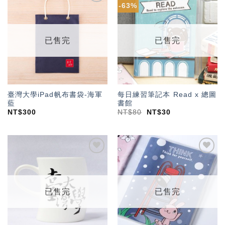
-63%
加入
加入
「願
「願
望輕
望輕
單」
單」
已售完
已售完
臺灣大學iPad帆布書袋-海軍
每日練習筆記本 Read x 總圖
藍
書館
NT$
300
NT$
80
NT$
30
加入
加入
「願
「願
望輕
望輕
單」
單」
已售完
已售完