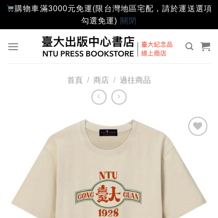
購物車滿3000元免運(限台灣地區宅配，請於運送選項
勾選免運)
關閉
Skip
to
content
首頁
/
商店
/
過往商品
加入
「願
望輕
單」