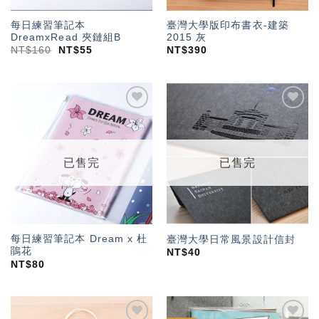
每日練習筆記本
臺灣大學版印布書衣-建築
DreamxRead 夾鏈組B
2015 灰
NT$
160
NT$
55
NT$
390
加入
加入
「願
「願
望輕
望輕
單」
單」
已售完
已售完
每日練習筆記本 Dream x 杜
臺灣大學日常風景設計信封
鵑花
NT$
40
NT$
80