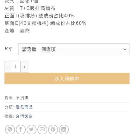
款式｜圓領T恤
材質｜T+C吸排高爾布
正面T(吸排紗) 總成份占比40%
底面C(40支精梳棉) 總成份占比60%
產地｜臺灣
尺寸
113學年度新生限定版上衣 數量
加入購物車
貨號:
不提供
分類:
過往商品
標籤:
台灣製造