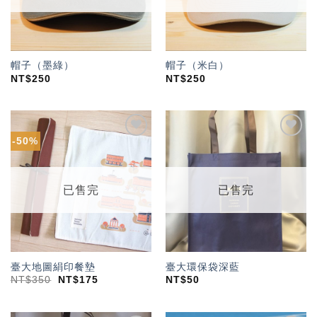
帽子（墨綠）
帽子（米白）
NT$
250
NT$
250
-50%
加入
加入
「願
「願
望輕
望輕
單」
單」
已售完
已售完
臺大地圖絹印餐墊
臺大環保袋深藍
NT$
350
NT$
175
NT$
50