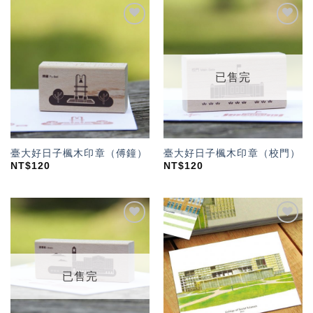
加入
加入
「願
「願
望輕
望輕
單」
單」
已售完
臺大好日子楓木印章（傅鐘）
臺大好日子楓木印章（校門）
NT$
120
NT$
120
加入
加入
「願
「願
望輕
望輕
單」
單」
已售完