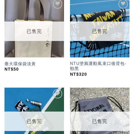
加入
加入
「願
「願
望輕
望輕
單」
單」
已售完
已售完
NTU塗鴉運動風束口後背包-
臺大環保袋淡黃
勁黑
NT$
50
NT$
320
加入
加入
「願
「願
望輕
望輕
單」
單」
已售完
已售完