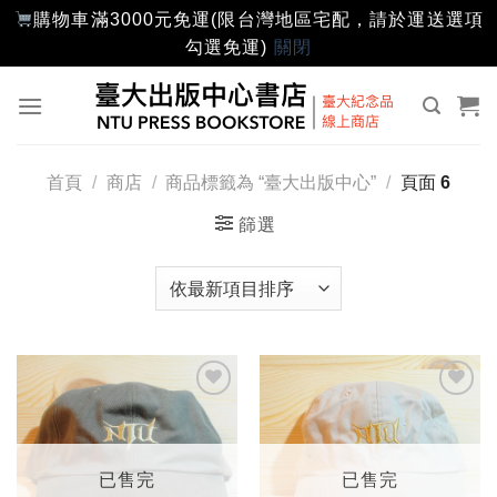
購物車滿3000元免運(限台灣地區宅配，請於運送選項
勾選免運)
關閉
Skip
to
content
首頁
/
商店
/
商品標籤為 “臺大出版中心”
/
頁面 6
篩選
加入
加入
「願
「願
望輕
望輕
單」
單」
已售完
已售完