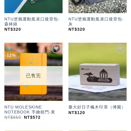
NTU塗鴉運動風束口後背包-
NTU塗鴉運動風束口後背包-
森林綠
灰
NT$
320
NT$
320
-12%
加入
加入
「願
「願
望輕
望輕
單」
單」
已售完
NTU MOLESKINE
臺大好日子楓木印章（傅園）
NOTEBOOK 手繪校門-黃
NT$
120
NT$
650
NT$
572