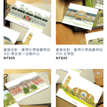
加入
加入
「願
「願
望輕
望輕
單」
單」
建築光影：臺灣大學插畫明信
建築光影：臺灣大學插畫明信
片E-學生第一活動中心
片D-文學院
NT$
35
NT$
35
加入
加入
「願
「願
望輕
望輕
單」
單」