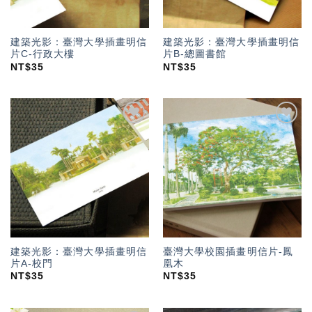
建築光影：臺灣大學插畫明信
建築光影：臺灣大學插畫明信
片C-行政大樓
片B-總圖書館
NT$
35
NT$
35
加入
加入
「願
「願
望輕
望輕
單」
單」
建築光影：臺灣大學插畫明信
臺灣大學校園插畫明信片-鳳
片A-校門
凰木
NT$
35
NT$
35