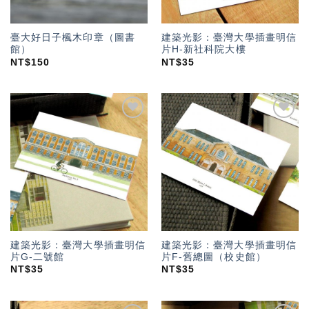
臺大好日子楓木印章（圖書
建築光影：臺灣大學插畫明信
館）
片H-新社科院大樓
NT$
150
NT$
35
加入
加入
「願
「願
望輕
望輕
單」
單」
建築光影：臺灣大學插畫明信
建築光影：臺灣大學插畫明信
片G-二號館
片F-舊總圖（校史館）
NT$
35
NT$
35