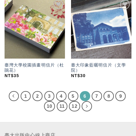
加入
加入
「願
「願
望輕
望輕
單」
單」
臺灣大學校園插畫明信片（杜
臺大印象藍曬明信片（文學
鵑花）
院）
NT$
35
NT$
30
1
2
3
4
5
6
7
8
9
10
11
12
臺大出版中心線上商店