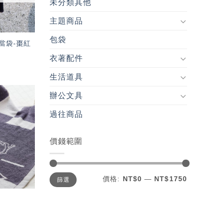
未分類其他
主題商品
包袋
當袋-棗紅
衣著配件
生活道具
辦公文具
加入
過往商品
「願
望輕
單」
價錢範圍
最
最
價格:
NT$0
—
NT$1750
篩選
低
高
價
價
格
格