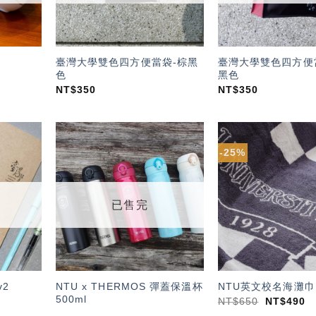
臺灣大學雙色四方便當袋-棕黑
臺灣大學雙色四方便
色
黑色
NT$
350
NT$
350
-25%
加入
加入
「願
「願
望輕
望輕
單」
單」
已售完
NTU x THERMOS 彈蓋保溫杯
2
NTU英文校名海灘巾
500ml
NT$
650
NT$
490