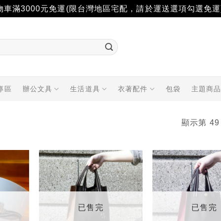
物車滿3000元免運(限台灣地區宅配，請於運送選項勾選免運
專區
辦公文具
生活道具
衣著配件
包袋
主題商
顯示第 49
加入
加入
「願
「願
望輕
望輕
單」
單」
已售完
已售完