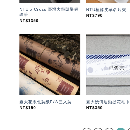
NTU x Cross 臺灣大學凱樂鋼
NTU植鞣皮革名片夾
珠筆
NT$
790
NT$
1350
加入
「願
望輕
單」
已售完
臺大花系包裝紙F/W三入裝
臺大幾何運動提花毛巾
NT$
150
NT$
350