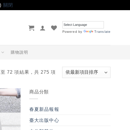
)
關閉
Powered by
Translate
品
購物說明
 至 72 項結果，共 275 項
商品分類
加入
「願
春夏新品報報
望輕
單」
臺大出版中心