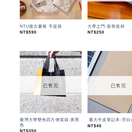
NTU復古畫報 手提袋
大學之門-新骨瓷杯
NT$
590
NT$
250
加入
「願
望輕
單」
已售完
已售完
臺灣大學雙色四方便當袋-黃黑
臺大牛皮筆記本-空白v
色
NT$
45
NT$
350