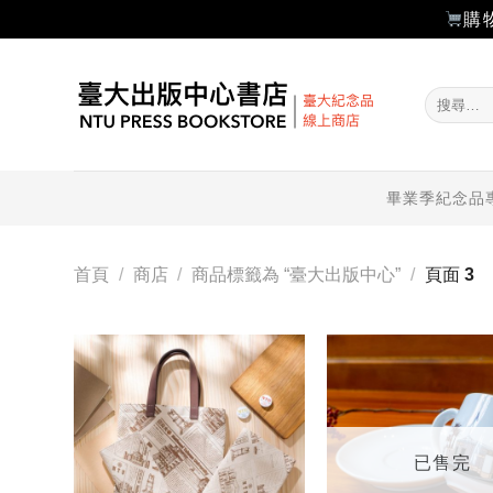
購
Skip
to
搜
content
尋
關
鍵
字:
畢業季紀念品
首頁
/
商店
/
商品標籤為 “臺大出版中心”
/
頁面 3
加入
「願
望輕
單」
已售完