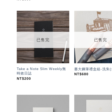
加入
「願
望輕
單」
已售完
已售完
Take a Note Slim Weekly無
臺大鋼筆禮盒組-洗朱(
時效日誌
NT$
680
NT$
200
加入
「願