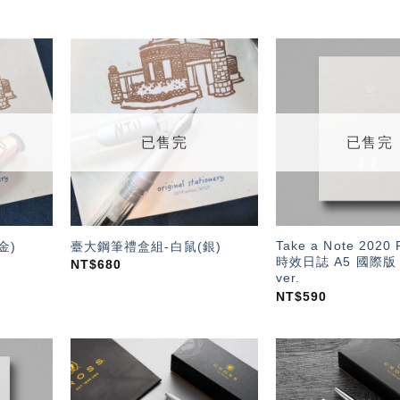
加入
加入
「願
「願
望輕
望輕
單」
單」
已售完
已售完
Take a Note 202
金)
臺大鋼筆禮盒組-白鼠(銀)
時效日誌 A5 國際版 E
NT$
680
ver.
NT$
590
加入
加入
「願
「願