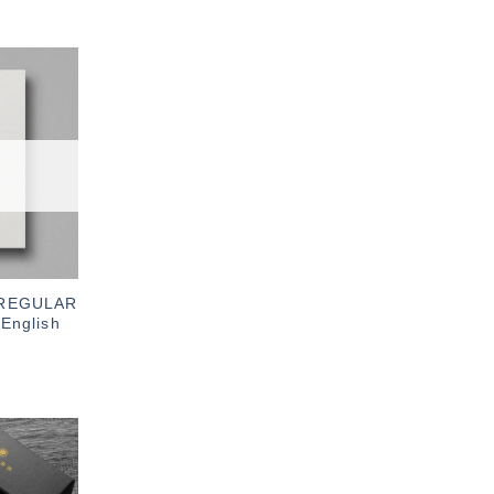
加入
「願
望輕
單」
0 REGULAR
nglish
加入
「願