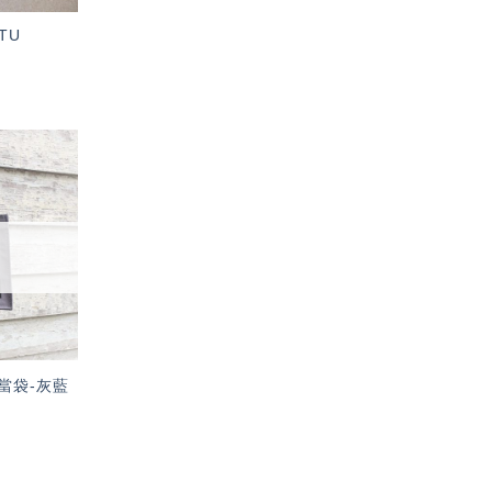
TU
加入
「願
望輕
單」
當袋-灰藍