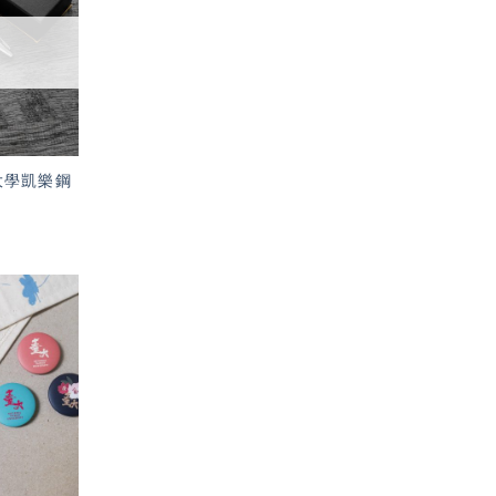
望輕
單」
臺灣大學凱樂鋼
加入
「願
望輕
單」