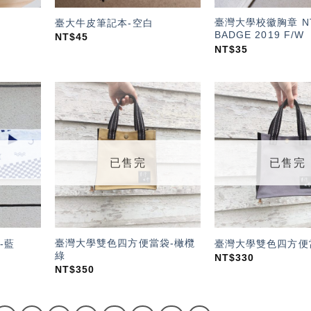
臺灣大學校徽胸章 N
臺大牛皮筆記本-空白
BADGE 2019 F/W
NT$
45
NT$
35
加入
加入
「願
「願
望輕
望輕
單」
單」
已售完
已售完
臺灣大學雙色四方便當袋-橄欖
-藍
臺灣大學雙色四方便
綠
NT$
330
NT$
350