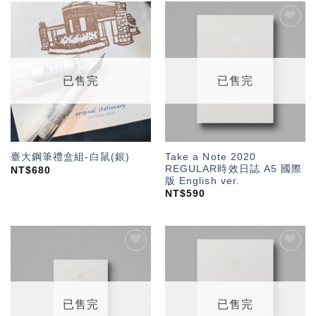
加入
加入
「願
「願
望輕
望輕
單」
單」
已售完
已售完
Take a Note 2020
臺大鋼筆禮盒組-白鼠(銀)
REGULAR時效日誌 A5 國際
NT$
680
版 English ver.
NT$
590
加入
加入
「願
「願
望輕
望輕
單」
單」
已售完
已售完