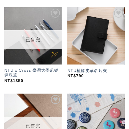
加入
加入
「願
「願
望輕
望輕
單」
單」
已售完
NTU x Cross 臺灣大學凱樂
NTU植鞣皮革名片夾
鋼珠筆
NT$
790
NT$
1350
加入
加入
「願
「願
望輕
望輕
單」
單」
已售完