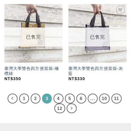
加入
加入
「願
「願
望輕
望輕
單」
單」
已售完
已售完
臺灣大學雙色四方便當袋-橄
臺灣大學雙色四方便當袋-灰
欖綠
藍
NT$
350
NT$
330
1
2
3
4
5
6
...
10
11
12