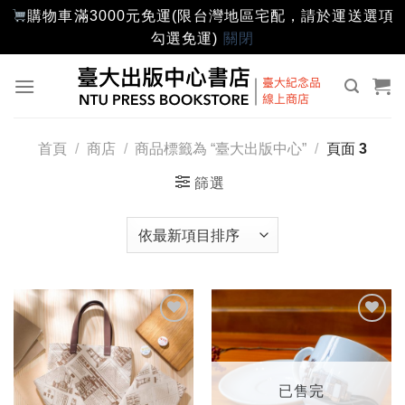
購物車滿3000元免運(限台灣地區宅配，請於運送選項
勾選免運)
關閉
Skip
to
content
首頁
/
商店
/
商品標籤為 “臺大出版中心”
/
頁面 3
篩選
加入
加入
「願
「願
望輕
望輕
單」
單」
已售完