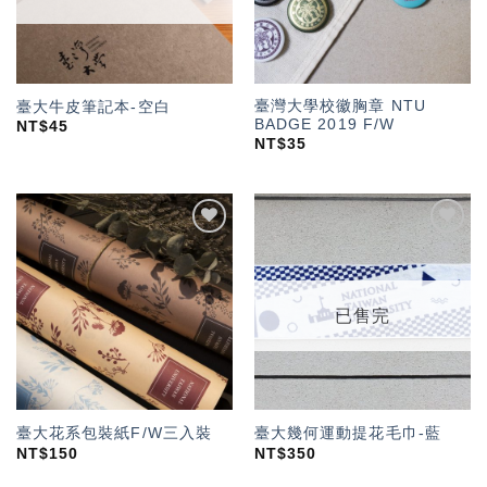
臺灣大學校徽胸章 NTU
臺大牛皮筆記本-空白
BADGE 2019 F/W
NT$
45
NT$
35
加入
加入
「願
「願
望輕
望輕
單」
單」
已售完
臺大花系包裝紙F/W三入裝
臺大幾何運動提花毛巾-藍
NT$
150
NT$
350