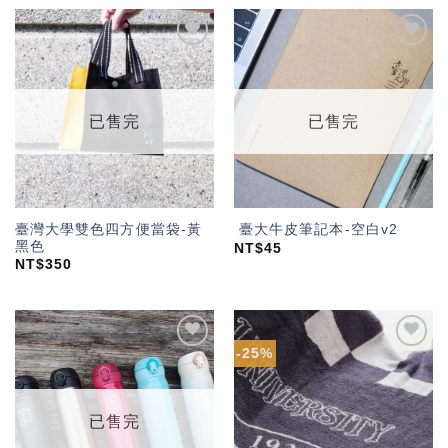
加入
加入
「願
「願
望輕
望輕
單」
單」
已售完
已售完
臺灣大學雙色四方便當袋-黃
臺大牛皮筆記本-空白v2
黑色
NT$
45
NT$
350
-25%
加入
加入
「願
「願
望輕
望輕
單」
單」
已售完