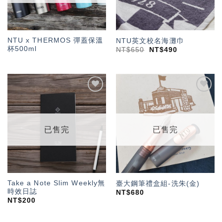
NTU x THERMOS 彈蓋保溫
NTU英文校名海灘巾
杯500ml
NT$
650
NT$
490
加入
加入
「願
「願
望輕
望輕
單」
單」
已售完
已售完
Take a Note Slim Weekly無
臺大鋼筆禮盒組-洗朱(金)
時效日誌
NT$
680
NT$
200