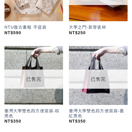
NTU復古畫報 手提袋
大學之門-新骨瓷杯
NT$
590
NT$
250
加入
加入
「願
「願
望輕
望輕
單」
單」
已售完
已售完
臺灣大學雙色四方便當袋-棕
臺灣大學雙色四方便當袋-棗
黑色
紅黑色
NT$
350
NT$
350