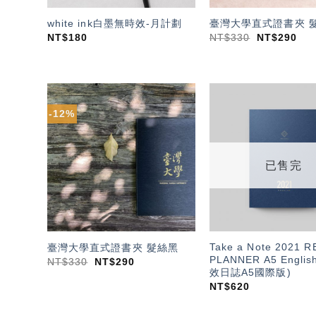
white ink白墨無時效-月計劃
臺灣大學直式證書夾 
NT$
180
NT$
330
NT$
290
-12%
加入
「願
望輕
單」
已售完
Take a Note 2021 
臺灣大學直式證書夾 髮絲黑
PLANNER A5 English
NT$
330
NT$
290
效日誌A5國際版)
NT$
620