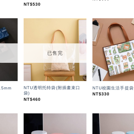
NT$
530
加入
加入
「願
「願
望輕
望輕
單」
單」
已售完
NTU透明托特袋(附插畫束口
.5mm
NTU校園生活手提袋
袋)
NT$
330
NT$
460
加入
加入
「願
「願