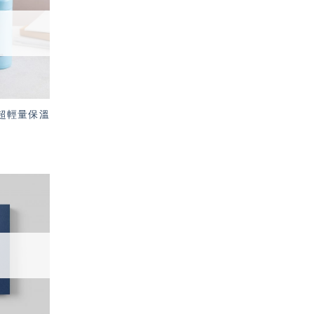
望輕
單」
牌 超輕量保溫
加入
「願
望輕
單」