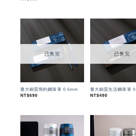
加入
「願
望輕
單」
已售完
已售完
臺大銅質簡約鋼珠筆 0.6mm
臺大銅質生活鋼珠筆 0
NT$
690
NT$
490
加入
「願