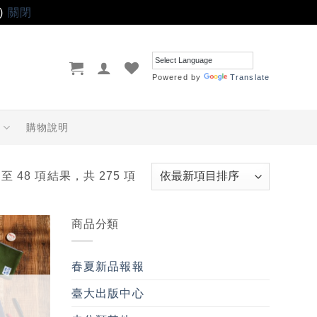
)
關閉
Powered by
Translate
品
購物說明
 至 48 項結果，共 275 項
商品分類
加入
「願
春夏新品報報
望輕
單」
臺大出版中心