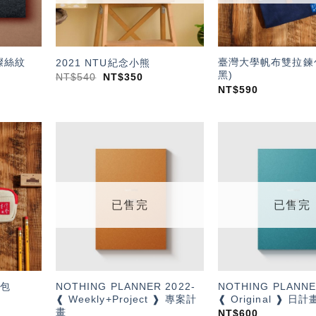
燦絲紋
臺灣大學帆布雙拉鍊包
2021 NTU紀念小熊
黑)
NT$
540
NT$
350
NT$
590
加入
加入
「願
「願
望輕
望輕
單」
單」
已售完
已售完
NOTHING PLANNER 2022-
NOTHING PLANNE
包
❰ Weekly+Project ❱ 專案計
❰ Original ❱ 日計
畫
NT$
600