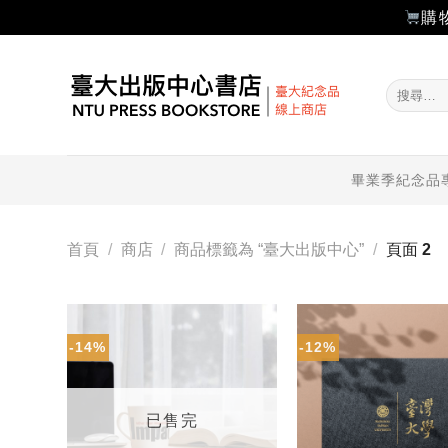
購
Skip
to
搜
content
尋
關
鍵
字:
畢業季紀念品
首頁
/
商店
/
商品標籤為 “臺大出版中心”
/
頁面 2
-14%
-12%
加入
「願
望輕
單」
已售完