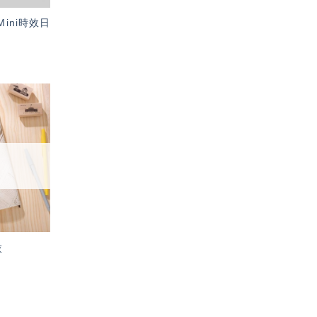
1 Mini時效日
加入
「願
望輕
單」
衣