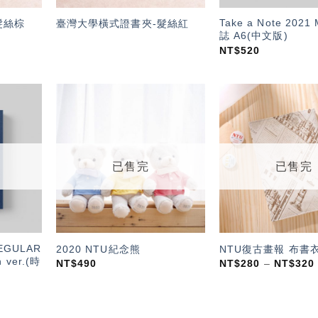
Take a Note 202
髮絲棕
臺灣大學橫式證書夾-髮絲紅
誌 A6(中文版)
NT$
520
加入
加入
「願
「願
望輕
望輕
單」
單」
已售完
已售完
REGULAR
2020 NTU紀念熊
NTU復古畫報 布書
 ver.(時
NT$
490
NT$
280
–
NT$
320