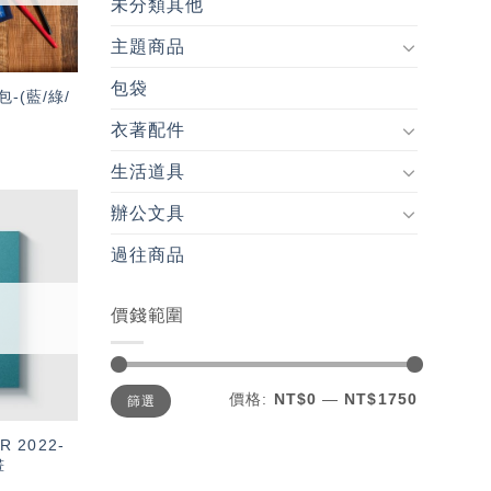
未分類其他
主題商品
包袋
-(藍/綠/
衣著配件
生活道具
辦公文具
加入
過往商品
「願
望輕
單」
價錢範圍
最
最
價格:
NT$0
—
NT$1750
篩選
低
高
價
價
格
格
R 2022-
畫