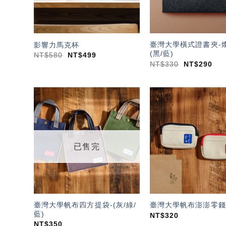
臺灣大學橫式證書夾-
影響力馬克杯
(黑/藍)
NT$
580
NT$
499
NT$
330
NT$
290
加入
「願
望輕
單」
已售完
臺灣大學帆布四方提袋-(灰/綠/
臺灣大學帆布澎澎零錢
藍)
NT$
320
NT$
350