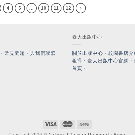
4
5
...
10
11
12
臺大出版中心
・
常見問題
・
與我們聯繫
關於出版中心
・
校園書店介
報導
・
臺大出版中心官網
・
首頁
・
Copyright 2026 ©
National Taiwan University Press