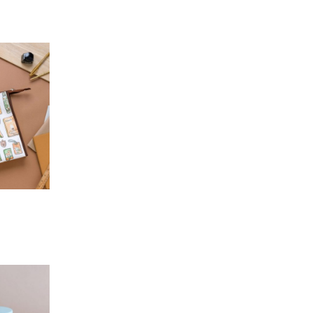
加入
「願
望輕
單」
加入
「願