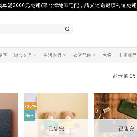
物車滿3000元免運(限台灣地區宅配，請於運送選項勾選免運
專區
辦公文具
生活道具
衣著配件
包袋
主題商
顯示第 25
-35%
加入
加入
「願
「願
New
望輕
望輕
單」
單」
已售完
已售完