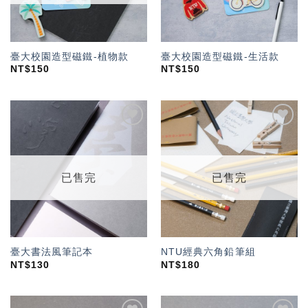
臺大校園造型磁鐵-植物款
臺大校園造型磁鐵-生活款
NT$
150
NT$
150
加入
加入
「願
「願
望輕
望輕
單」
單」
已售完
已售完
臺大書法風筆記本
NTU經典六角鉛筆組
NT$
130
NT$
180