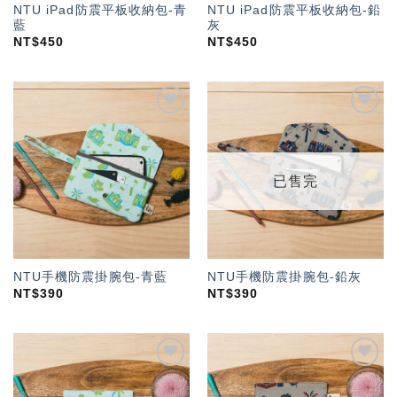
NTU iPad防震平板收納包-青
NTU iPad防震平板收納包-鉛
藍
灰
NT$
450
NT$
450
加入
加入
「願
「願
望輕
望輕
單」
單」
已售完
NTU手機防震掛腕包-青藍
NTU手機防震掛腕包-鉛灰
NT$
390
NT$
390
加入
加入
「願
「願