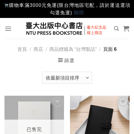
購物車滿3000元免運(限台灣地區宅配，請於運送選項
勾選免運)
關閉
Skip
to
content
首頁
/
商店
/
商品標籤為 “台灣製品”
/
頁面 6
篩選
加入
加入
「願
「願
望輕
望輕
單」
單」
已售完