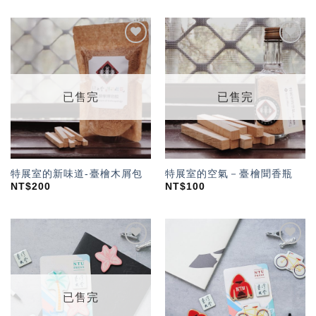
加入
加入
「願
「願
望輕
望輕
單」
單」
已售完
已售完
特展室的新味道-臺檜木屑包
特展室的空氣－臺檜聞香瓶
NT$
200
NT$
100
加入
加入
「願
「願
望輕
望輕
單」
單」
已售完