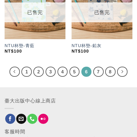
望輕
望輕
單」
單」
已售完
已售完
NTU杯墊-青藍
NTU杯墊-鉛灰
NT$
100
NT$
100
1
2
3
4
5
6
7
8
臺大出版中心線上商店
客服時間