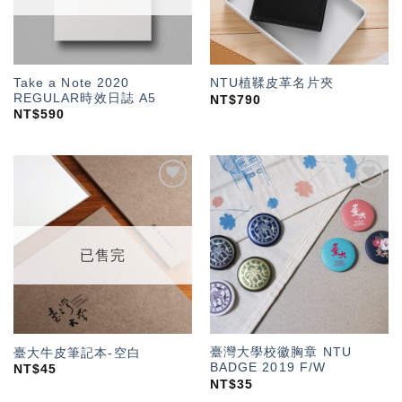
Take a Note 2020
NTU植鞣皮革名片夾
REGULAR時效日誌 A5
NT$
790
NT$
590
加入
加入
「願
「願
望輕
望輕
單」
單」
已售完
臺灣大學校徽胸章 NTU
臺大牛皮筆記本-空白
BADGE 2019 F/W
NT$
45
NT$
35