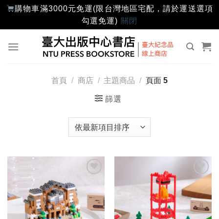
購物車滿3000元免運(限台灣地區宅配，請於運送選項
勾選免運)
關閉
Skip
to
content
首頁
/
商店
/
主題商品
/
頁面 5
篩選
加入
加入
「願
「願
望輕
望輕
單」
單」