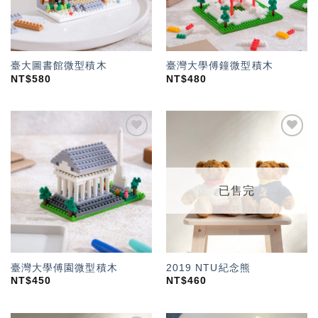
臺大圖書館微型積木
臺灣大學傅鐘微型積木
NT$
580
NT$
480
加入
加入
「願
「願
望輕
望輕
單」
單」
已售完
臺灣大學傅園微型積木
2019 NTU紀念熊
NT$
450
NT$
460