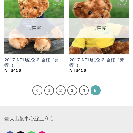
加入
加入
「願
「願
望輕
望輕
單」
單」
已售完
已售完
2017 NTU紀念熊 金棕（藍
2017 NTU紀念熊 金棕（黃
帽T)
帽T)
NT$
450
NT$
450
1
2
3
4
5
臺大出版中心線上商店