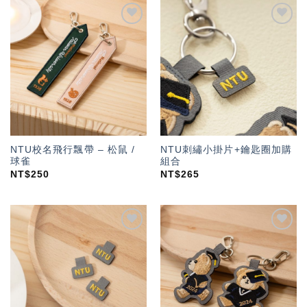
加入
加入
「願
「願
望輕
望輕
單」
單」
NTU校名飛行飄帶 – 松鼠 /
NTU刺繡小掛片+鑰匙圈加購
球雀
組合
NT$
250
NT$
265
加入
加入
「願
「願
望輕
望輕
單」
單」