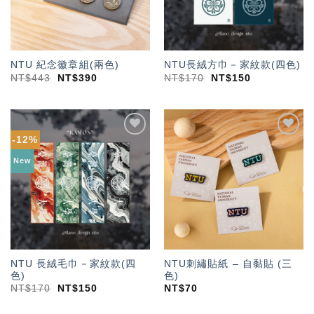
NTU 紀念徽章組(兩色)
NTU長絨方巾－家紋款(四色)
NT$
443
NT$
390
NT$
170
NT$
150
-12%
加入
加入
「願
「願
New
望輕
望輕
單」
單」
NTU 長絨毛巾－家紋款(四
NTU刺繡貼紙 – 自黏貼 (三
色)
色)
NT$
170
NT$
150
NT$
70