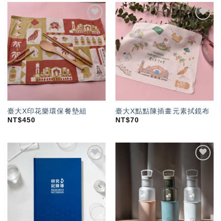
加入
加入
「願
「願
望輕
望輕
單」
單」
臺大X印花樂環保餐墊組
臺大X點點陳插畫元素拭鏡布
NT$
450
NT$
70
加入
加入
「願
「願
望輕
望輕
單」
單」