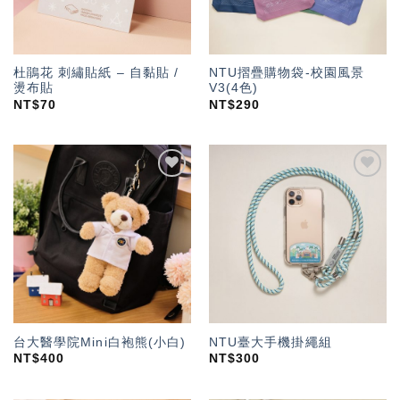
杜鵑花 刺繡貼紙 – 自黏貼 /
NTU摺疊購物袋-校園風景
燙布貼
V3(4色)
NT$
70
NT$
290
加入
加入
「願
「願
望輕
望輕
單」
單」
台大醫學院Mini白袍熊(小白)
NTU臺大手機掛繩組
NT$
400
NT$
300