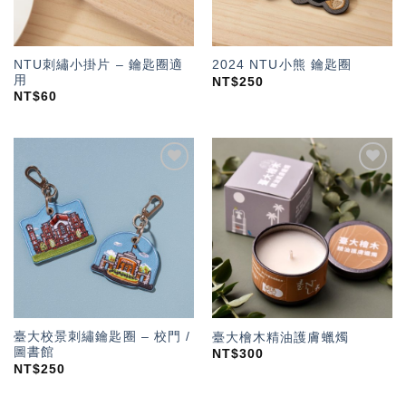
NTU刺繡小掛片 – 鑰匙圈適
2024 NTU小熊 鑰匙圈
用
NT$
250
NT$
60
加入
加入
「願
「願
望輕
望輕
單」
單」
臺大校景刺繡鑰匙圈 – 校門 /
臺大檜木精油護膚蠟燭
圖書館
NT$
300
NT$
250