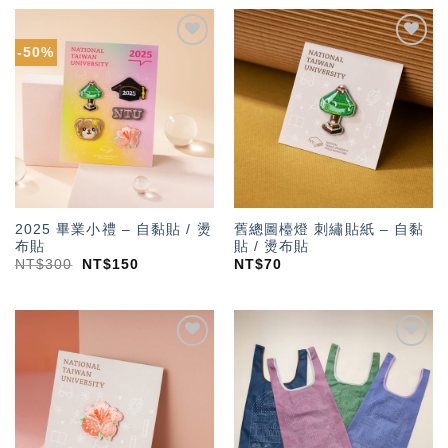
-50%
加入
加入
「願
「願
望輕
望輕
單」
單」
2025 畢業小禮 – 自黏貼 / 燙
舊總圖檯燈 刺繡貼紙 – 自黏
布貼
貼 / 燙布貼
NT$
300
NT$
150
NT$
70
加入
加入
「願
「願
望輕
望輕
單」
單」