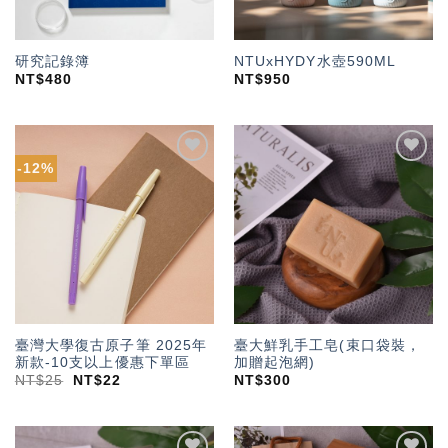
研究記錄簿
NTUxHYDY水壺590ML
NT$
480
NT$
950
-12%
加入
加入
「願
「願
望輕
望輕
單」
單」
臺灣大學復古原子筆 2025年
臺大鮮乳手工皂(束口袋裝，
新款-10支以上優惠下單區
加贈起泡網)
NT$
25
NT$
22
NT$
300