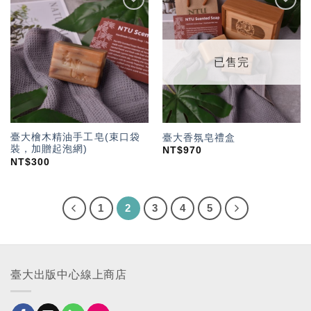
加入
加入
「願
「願
望輕
望輕
單」
單」
已售完
臺大檜木精油手工皂(束口袋
臺大香氛皂禮盒
裝，加贈起泡網)
NT$
970
NT$
300
1
2
3
4
5
臺大出版中心線上商店