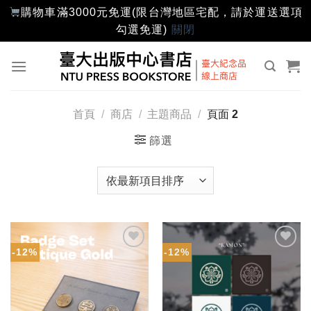
購物車滿3000元免運(限台灣地區宅配，請於運送選項
勾選免運)
關閉
Skip
to
content
首頁
/
商店
/
主題商品
/
頁面 2
篩選
-12%
-12%
加入
加入
「願
「願
望輕
望輕
單」
單」