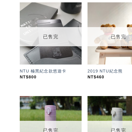
加入
「願
望輕
單」
已售完
已售完
NTU 極黑紀念款悠遊卡
2019 NTU紀念熊
NT$
800
NT$
460
加入
「願
望輕
單」
已售完
已售完