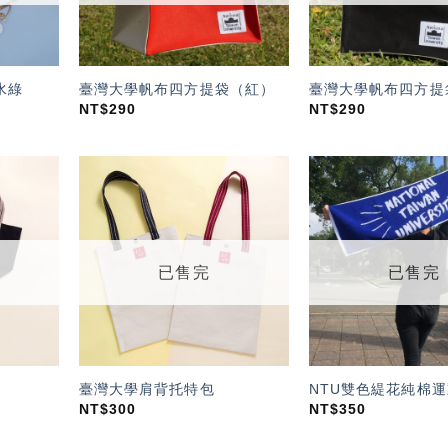
水綠
臺灣大學帆布四方提袋（紅）
臺灣大學帆布四方提
NT$
290
NT$
290
加入
加入
「願
「願
望輕
望輕
單」
單」
已售完
已售完
臺灣大學肩背托特包
NTU雙色緹花純棉運
NT$
300
NT$
350