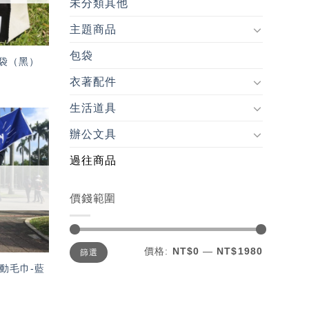
未分類其他
主題商品
包袋
袋（黑）
衣著配件
生活道具
辦公文具
加入
「願
過往商品
望輕
單」
價錢範圍
最
最
價格:
NT$0
—
NT$1980
篩選
低
高
價
價
動毛巾-藍
格
格