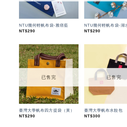
NTU幾何輕帆布袋-雅痞藍
NTU幾何輕帆布袋-湖
NT$
290
NT$
290
加入
「願
望輕
單」
已售完
已售完
臺灣大學帆布四方提袋（黃）
臺灣大學帆布水餃包
NT$
290
NT$
300