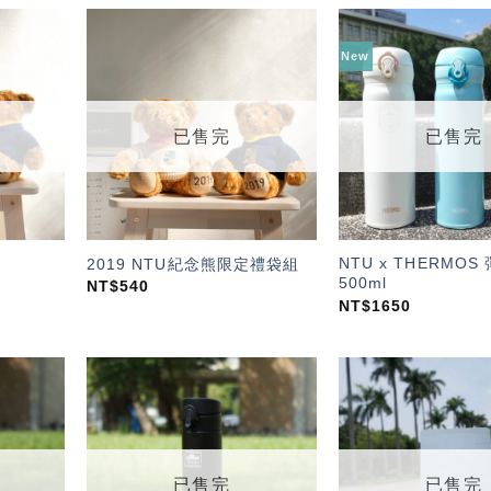
New
加入
加入
「願
「願
望輕
望輕
單」
單」
已售完
已售完
NTU x THERMO
2019 NTU紀念熊限定禮袋組
500ml
NT$
540
NT$
1650
加入
加入
「願
「願
望輕
望輕
單」
單」
已售完
已售完