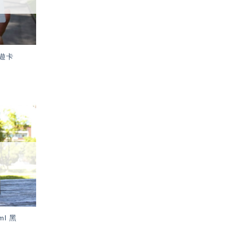
遊卡
加入
「願
望輕
單」
l 黑