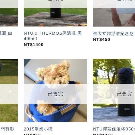
溫瓶 白
NTU x THERMOS保溫瓶 黑
臺大立體浮雕紀念悠
400ml
NT$
450
NT$
1400
加入
加入
「願
「願
望輕
望輕
單」
單」
已售完
已售完
校門剪影
2015畢業小熊
NTU彈蓋保溫杯350m