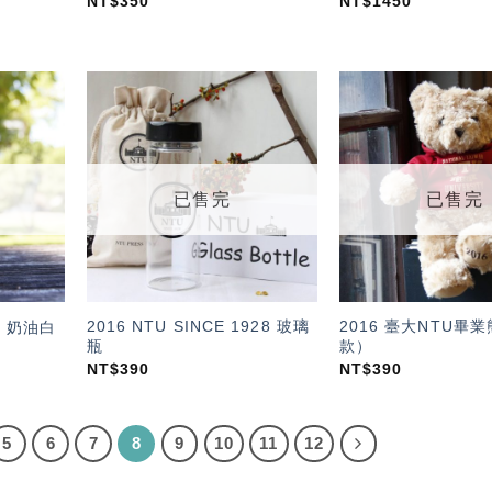
NT$
350
NT$
1450
加入
加入
「願
「願
望輕
望輕
單」
單」
已售完
已售完
2016 NTU SINCE 1928 玻璃
2016 臺大NTU畢
l 奶油白
瓶
款）
NT$
390
NT$
390
5
6
7
8
9
10
11
12