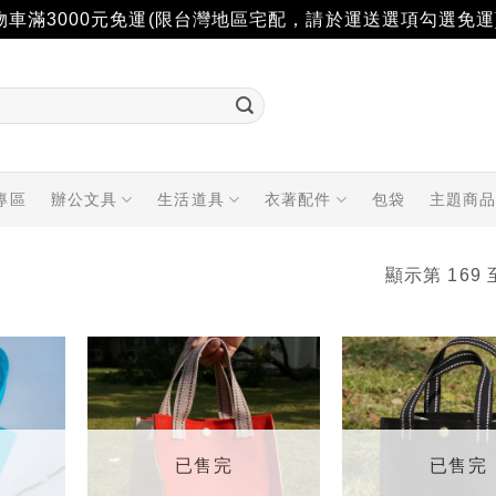
物車滿3000元免運(限台灣地區宅配，請於運送選項勾選免運
專區
辦公文具
生活道具
衣著配件
包袋
主題商
顯示第 169 
加入
加入
「願
「願
望輕
望輕
單」
單」
已售完
已售完