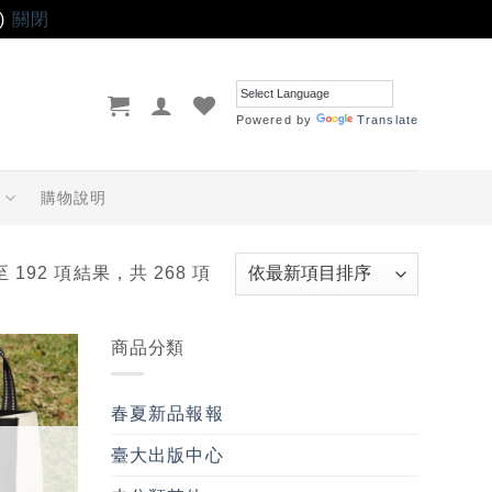
)
關閉
Powered by
Translate
品
購物說明
至 192 項結果，共 268 項
商品分類
加入
「願
春夏新品報報
望輕
單」
臺大出版中心