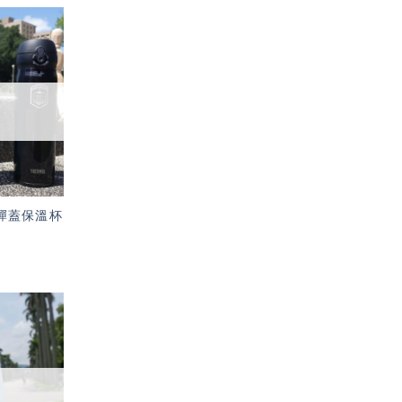
加入
「願
望輕
單」
S 彈蓋保溫杯
加入
「願
望輕
單」