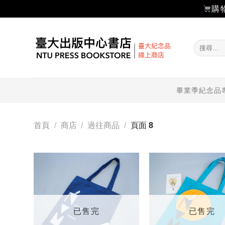
購
Skip
to
搜
content
尋
關
鍵
字:
畢業季紀念品
首頁
/
商店
/
過往商品
/
頁面 8
加入
「願
望輕
單」
已售完
已售完