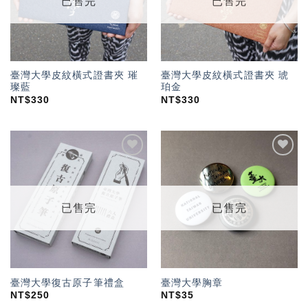
已售完
已售完
臺灣大學皮紋橫式證書夾 璀
臺灣大學皮紋橫式證書夾 琥
璨藍
珀金
NT$
330
NT$
330
加入
加入
「願
「願
望輕
望輕
單」
單」
已售完
已售完
臺灣大學復古原子筆禮盒
臺灣大學胸章
NT$
250
NT$
35