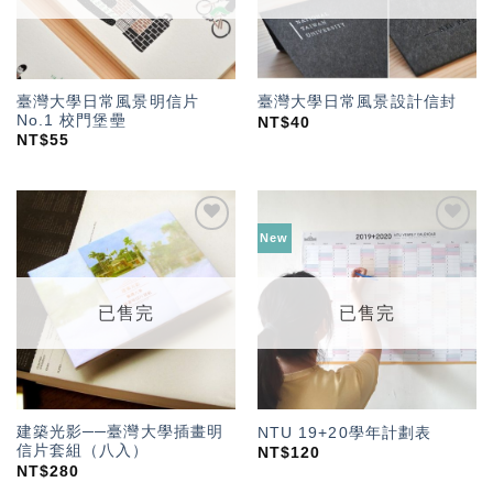
臺灣大學日常風景明信片
臺灣大學日常風景設計信封
No.1 校門堡壘
NT$
40
NT$
55
New
加入
加入
「願
「願
望輕
望輕
單」
單」
已售完
已售完
建築光影──臺灣大學插畫明
NTU 19+20學年計劃表
信片套組（八入）
NT$
120
NT$
280