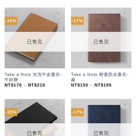
-16%
-17%
加入
加入
「願
「願
望輕
望輕
單」
單」
已售完
已售完
Take a Note 水洗牛皮書衣-
Take a Note 輕量防水書衣-
牛奶糖
赭
NT$
170
–
NT$
210
NT$
150
–
NT$
195
-15%
-17%
加入
加入
「願
「願
望輕
望輕
單」
單」
已售完
已售完