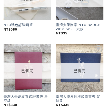
臺灣大學胸章 NTU BADGE
NTU玩色訂製鋼筆
2018 S/S – 六款
NT$
580
NT$
35
加入
加入
「願
「願
望輕
望輕
單」
單」
已售完
已售完
臺灣大學皮紋直式證書夾 星
臺灣大學皮紋橫式證書夾 髮
空紅
絲藍
NT$
330
NT$
330