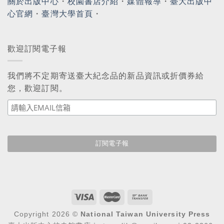
關於出版中心
・
校園書店介紹
・
媒體報導
・
臺大出版中
心官網
・
臺灣大學首頁
・
歡迎訂閱電子報
我們將不定期寄送臺大紀念品的新品資訊或折價券給
您，歡迎訂閱。
Copyright 2026 ©
National Taiwan University Press