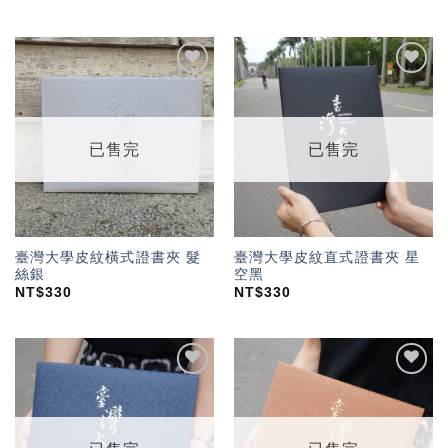
加入
加入
「願
「願
望輕
望輕
單」
單」
已售完
已售完
臺灣大學皮紋橫式證書夾 髮
臺灣大學皮紋直式證書夾 星
絲銀
空黑
NT$
330
NT$
330
加入
加入
「願
「願
望輕
望輕
單」
單」