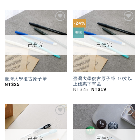
-24%
加入
加入
「願
「願
團購
望輕
望輕
單」
單」
已售完
已售完
臺灣大學復古原子筆-10支以
臺灣大學復古原子筆
上優惠下單區
NT$
25
NT$
25
NT$
19
加入
加入
「願
「願
望輕
望輕
單」
單」
已售完
已售完