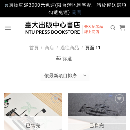
購物車滿3000元免運(限台灣地區宅配，請於運送選項
勾選免運)
關閉
Skip
to
content
首頁
/
商店
/
過往商品
/
頁面 11
篩選
加入
加入
「願
「願
望輕
望輕
單」
單」
已售完
已售完