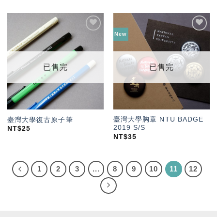
New
加入
加入
「願
「願
望輕
望輕
單」
單」
已售完
已售完
臺灣大學胸章 NTU BADGE
臺灣大學復古原子筆
2019 S/S
NT$
25
NT$
35
1
2
3
...
8
9
10
11
12