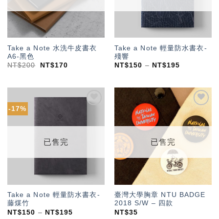
Take a Note 水洗牛皮書衣
Take a Note 輕量防水書衣-
A6-黑色
殘響
NT$
200
NT$
170
NT$
150
–
NT$
195
-17%
加入
加入
「願
「願
望輕
望輕
單」
單」
已售完
已售完
Take a Note 輕量防水書衣-
臺灣大學胸章 NTU BADGE
藤煤竹
2018 S/W – 四款
NT$
150
–
NT$
195
NT$
35